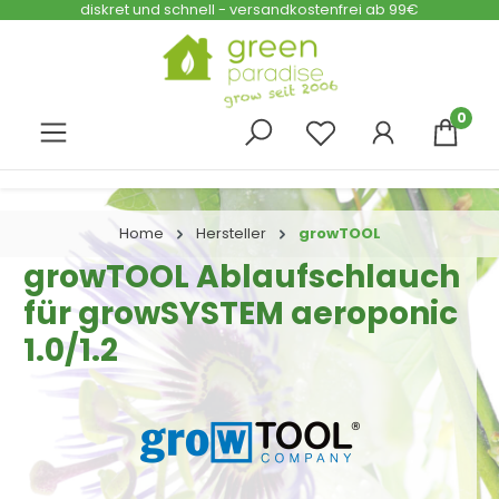
diskret und schnell - versandkostenfrei ab 99€
Zum Hauptinhalt springen
0
Home
Hersteller
growTOOL
growTOOL Ablaufschlauch
für growSYSTEM aeroponic
1.0/1.2