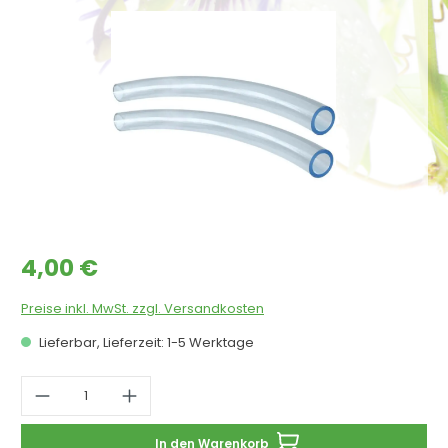
Bildergalerie überspringen
Regulärer Preis:
4,00 €
Preise inkl. MwSt. zzgl. Versandkosten
Lieferbar, Lieferzeit: 1-5 Werktage
Produkt Anzahl: Gib den gewünschten 
In den Warenkorb