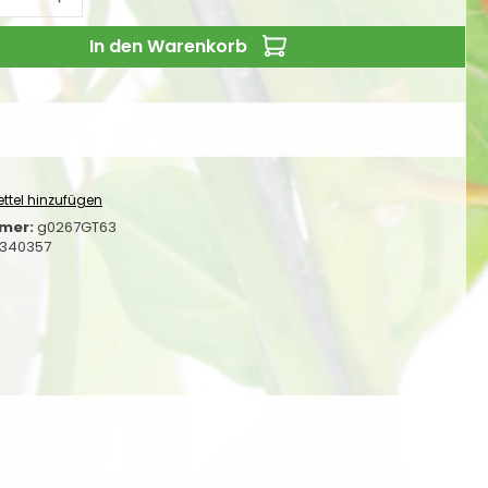
In den Warenkorb
ttel hinzufügen
mer:
g0267GT63
340357