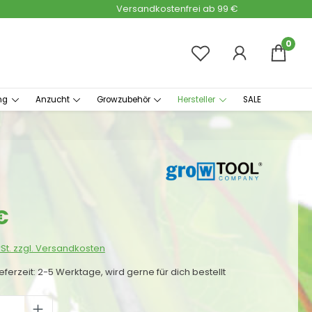
Versandkostenfrei ab 99 €
0
ng
Anzucht
Growzubehör
Hersteller
SALE
s:
€
wSt. zzgl. Versandkosten
ieferzeit: 2-5 Werktage, wird gerne für dich bestellt
 Anzahl: Gib den gewünschten Wert ei