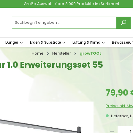
Große Auswahl: über 3.000 Produkte im Sortiment
Dünger
Erden & Substrate
Lüftung & Klima
Bewässeru
Home
Hersteller
growTOOL
1.0 Erweiterungsset 55
Regulärer Prei
79,90 
Preise inkl. M
Lieferbar, L
Produkt