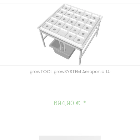
growTOOL growSYSTEM Aeroponic 1.0
694,90 €
Regulärer Preis: