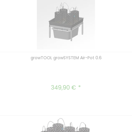
growTOOL growSYSTEM Air-Pot 0.6
349,90 €
Regulärer Preis: