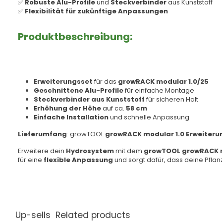
✅
Robuste Alu-Profile
und
Steckverbinder
aus Kunststoff
✅
Flexibilität für zukünftige Anpassungen
Produktbeschreibung:
Erweiterungsset
für das
growRACK modular 1.0/25
Geschnittene Alu-Profile
für einfache Montage
Steckverbinder aus Kunststoff
für sicheren Halt
Erhöhung der Höhe
auf ca.
58 cm
Einfache Installation
und schnelle Anpassung
Lieferumfang
: growTOOL
growRACK modular 1.0 Erweiteru
Erweitere dein
Hydrosystem
mit dem
growTOOL growRACK mo
für eine
flexible Anpassung
und sorgt dafür, dass deine Pfl
Up-sells
Related products