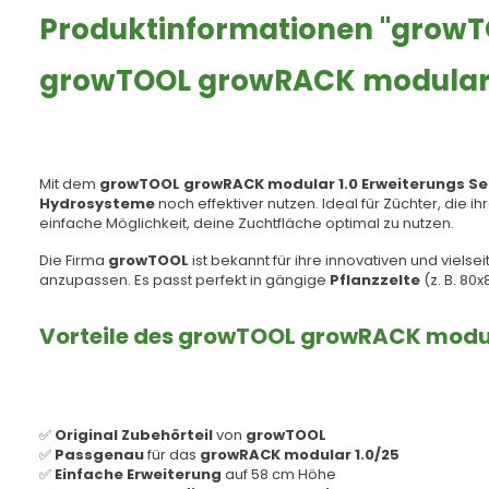
Produktinformationen "growT
growTOOL growRACK modular 1.
Mit dem
growTOOL growRACK modular 1.0 Erweiterungs Se
Hydrosysteme
noch effektiver nutzen. Ideal für Züchter, die ih
einfache Möglichkeit, deine Zuchtfläche optimal zu nutzen.
Die Firma
growTOOL
ist bekannt für ihre innovativen und vielse
anzupassen. Es passt perfekt in gängige
Pflanzzelte
(z. B. 80
Vorteile des growTOOL growRACK modula
✅
Original Zubehörteil
von
growTOOL
✅
Passgenau
für das
growRACK modular 1.0/25
✅
Einfache Erweiterung
auf 58 cm Höhe