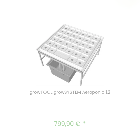
growTOOL growSYSTEM Aeroponic 1.2
799,90 €
Regulärer Preis: