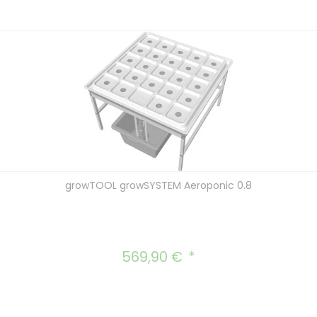
growTOOL growSYSTEM Aeroponic 0.8
569,90 €
Regulärer Preis: