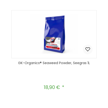
GK-Organics® Seaweed Powder, Seegras 1L
18,90 €
Regulärer Preis:
Produkt Anzahl: Gib den gewünscht