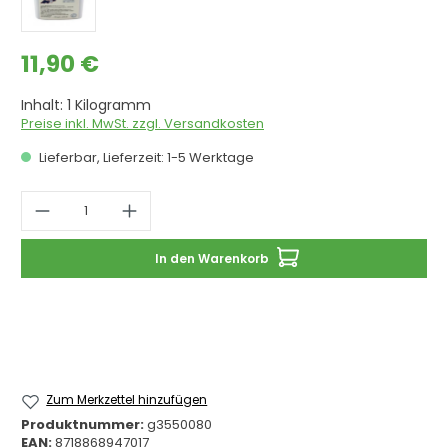
Regulärer Preis:
11,90 €
Inhalt:
1 Kilogramm
Preise inkl. MwSt. zzgl. Versandkosten
Lieferbar, Lieferzeit: 1-5 Werktage
Produkt Anzahl: Gib den gewünschten 
In den Warenkorb
Zum Merkzettel hinzufügen
Produktnummer:
g3550080
EAN:
8718868947017