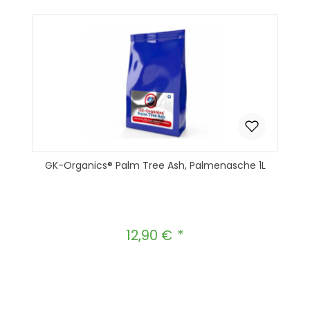
GK-Organics® Palm Tree Ash, Palmenasche 1L
12,90 €
Regulärer Preis:
Produkt Anzahl: Gib den gewünscht