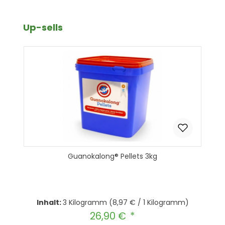
Produktgalerie überspringen
Up-sells
Guanokalong® Pellets 3kg
Inhalt:
3 Kilogramm
(8,97 € / 1 Kilogramm)
26,90 €
Regulärer Preis: