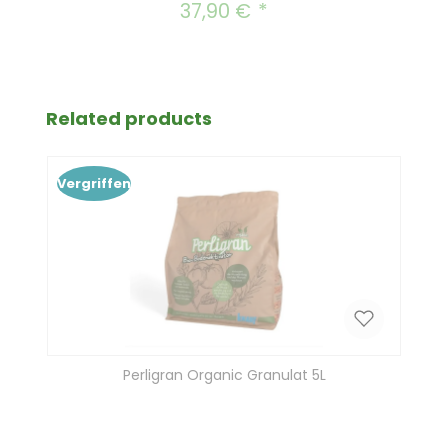
37,90 €
Regulärer Preis:
Produktgalerie überspringen
Related products
Vergriffen
Perligran Organic Granulat 5L