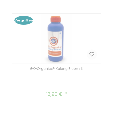
In den Warenkorb
Vergriffen
GK-Organics® Kalong Bloom 1L
13,90 €
Regulärer Preis: