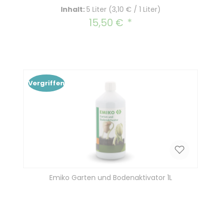
Inhalt:
5 Liter
(3,10 € / 1 Liter)
15,50 €
Regulärer Preis:
Vergriffen
Emiko Garten und Bodenaktivator 1L