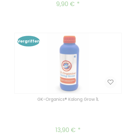
9,90 €
Regulärer Preis:
Vergriffen
GK-Organics® Kalong Grow 1L
13,90 €
Regulärer Preis: