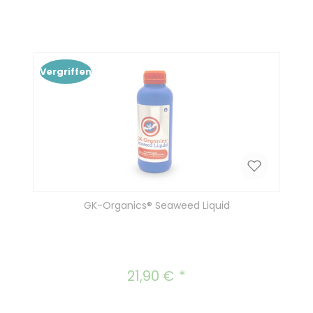
Vergriffen
GK-Organics® Seaweed Liquid
21,90 €
Regulärer Preis: