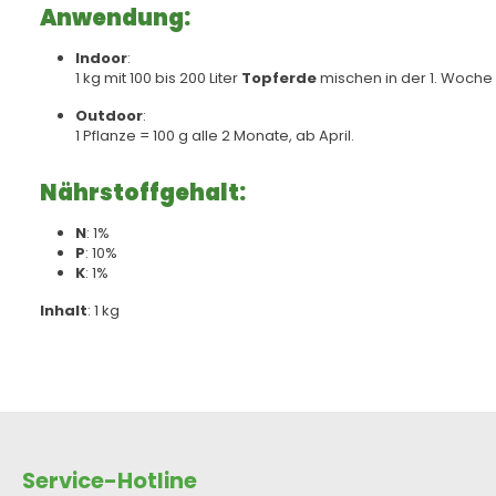
Anwendung:
Indoor
:
1 kg mit 100 bis 200 Liter
Topferde
mischen in der 1. Woche o
Outdoor
:
1 Pflanze = 100 g alle 2 Monate, ab April.
Nährstoffgehalt:
N
: 1%
P
: 10%
K
: 1%
Inhalt
: 1 kg
Service-Hotline