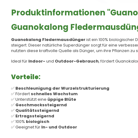
Produktinformationen "Guano
Guanokalong Fledermausdüng
Guanokalong Fledermausdünger
ist ein 100% biologischer
steigert. Dieser natürliche Superdünger sorgt für eine verbesse
nutzten diese kraftvolle Quelle als Dünger, um ihre Pflanzen zu
Ideal für
Indoor-
und
Outdoor-Gebrauch
, fördert Guanoka
Vorteile:
✅
Beschleunigung der Wurzelstrukturierung
✅ Fördert
schnelles Wachstum
✅ Unterstützt eine
üppige Blüte
✅
Geschmackssteigernd
✅
Qualitätssteigernd
✅
Ertragssteigernd
✅ 100%
biologisch
✅ Geeignet für
In- und Outdoor