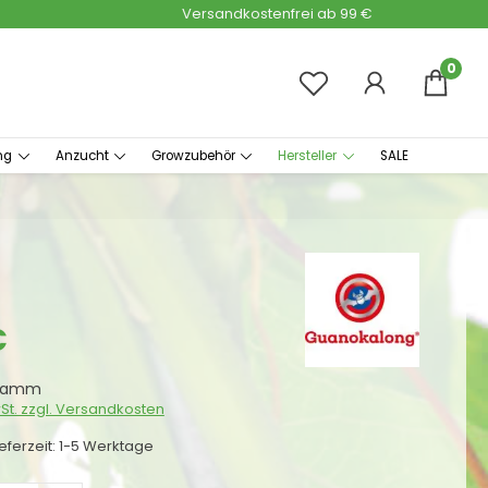
Versandkostenfrei ab 99 €
0
ng
Anzucht
Growzubehör
Hersteller
SALE
s:
€
gramm
wSt. zzgl. Versandkosten
ieferzeit: 1-5 Werktage