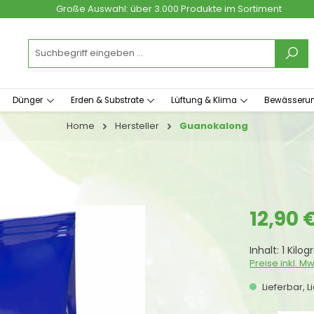
Große Auswahl: über 3.000 Produkte im Sortiment
Dünger
Erden & Substrate
Lüftung & Klima
Bewässeru
Home
Hersteller
Guanokalong
Regulärer Prei
12,90 
Inhalt:
1 Kilo
Preise inkl. M
Lieferbar, L