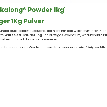
kalong® Powder 1kg"
er 1Kg Pulver
 Dünger aus Fledermausguano, der nicht nur das Wachstum Ihrer Pfla
rte
Wurzelstrukturierung
und kräftiges Wachstum, wodurch Ihre Pfl
 stärken und die Erträge zu maximieren.
long besonders das Wachstum von stark zehrenden
einjährigen Pfl