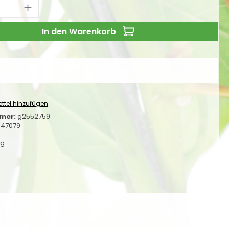
 Anzahl: Gib den gewünschten Wert ei
In den Warenkorb
ttel hinzufügen
mer:
g2552759
947079
kg