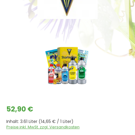
Bildergalerie überspringen
Regulärer Preis:
52,90 €
Inhalt:
3.61 Liter
(14,65 € / 1 Liter)
Preise inkl. MwSt. zzgl. Versandkosten