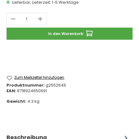
Lieferbar, Lieferzeit: 1-5 Werktage
Produkt Anzahl: Gib den gewünschten 
In den Warenkorb
Zum Merkzettel hinzufügen
Produktnummer:
g2552646
EAN:
8718924650691
Gewicht:
4.3 kg
Beschreibung