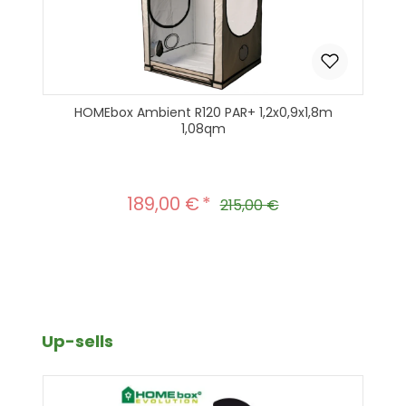
HOMEbox Ambient R120 PAR+ 1,2x0,9x1,8m
1,08qm
189,00 €
Verkaufspreis:
Regulärer Preis:
215,00 €
Produkt Anzahl: Gib den gewünscht
In den Warenkorb
Produktgalerie überspringen
Up-sells