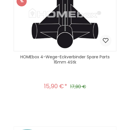
%
Rabatt
HOMEbox 4-Wege-Eckverbinder Spare Parts
16mm 4Stk
15,90 €
Verkaufspreis:
Regulärer Preis:
17,90 €
Produkt Anzahl: Gib den gewünscht
In den Warenkorb