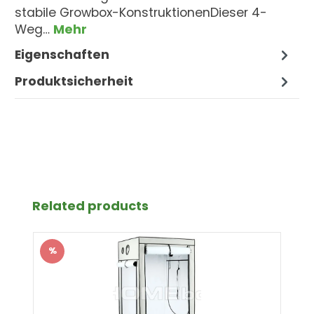
stabile Growbox-KonstruktionenDieser 4-
Weg…
Mehr
Eigenschaften
Produktsicherheit
Produktgalerie überspringen
Related products
%
Rabatt