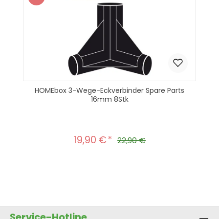
Rabatt
HOMEbox 3-Wege-Eckverbinder Spare Parts
16mm 8Stk
19,90 €
Verkaufspreis:
Regulärer Preis:
22,90 €
Produkt Anzahl: Gib den gewünscht
In den Warenkorb
Service-Hotline