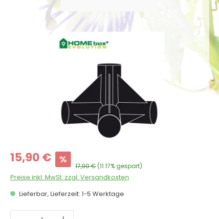
Bildergalerie überspringen
Verkaufspreis:
15,90 €
%
Regulärer Preis:
17,90 €
(11.17% gespart)
Preise inkl. MwSt. zzgl. Versandkosten
Lieferbar, Lieferzeit: 1-5 Werktage
Produkt Anzahl: Gib den gewünschten 