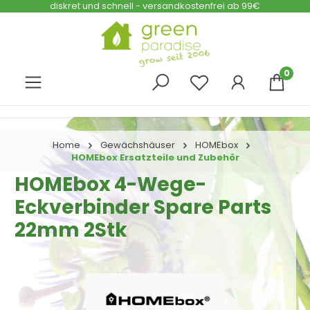
diskret und schnell - versandkostenfrei ab 99€
Zum Hauptinhalt springen
0
Home
Gewächshäuser
HOMEbox
HOMEbox Ersatzteile und Zubehör
HOMEbox 4-Wege-
Eckverbinder Spare Parts
22mm 2Stk