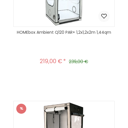
HOMEbox Ambient Q120 PAR+ 1,2x1,2x2m 1,44qm
219,00 €
Verkaufspreis:
Regulärer Preis:
239,00 €
Produkt Anzahl: Gib den gewünscht
In den Warenkorb
%
Rabatt