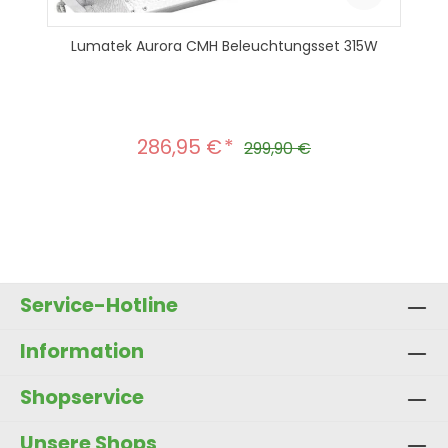
Lumatek Aurora CMH Beleuchtungsset 315W
286,95 €
Verkaufspreis:
Regulärer Preis:
299,90 €
Produkt Anzahl: Gib den gewünscht
In den Warenkorb
Service-Hotline
Information
Shopservice
Unsere Shops