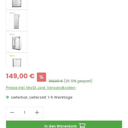
Verkaufspreis:
149,00 €
%
Regulärer Preis:
199,00 €
(25.13% gespart)
Preise inkl. MwSt. zzgl. Versandkosten
Lieferbar, Lieferzeit: 1-5 Werktage
Produkt Anzahl: Gib den gewünschten 
In den Warenkorb