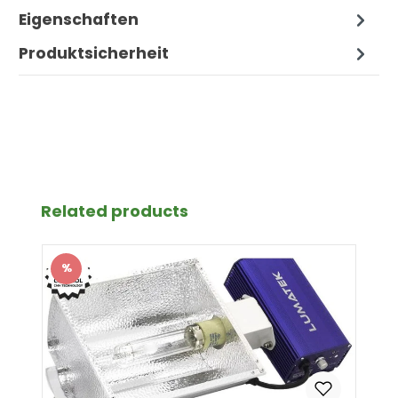
Eigenschaften
Produktsicherheit
Produktgalerie überspringen
Related products
%
Rabatt