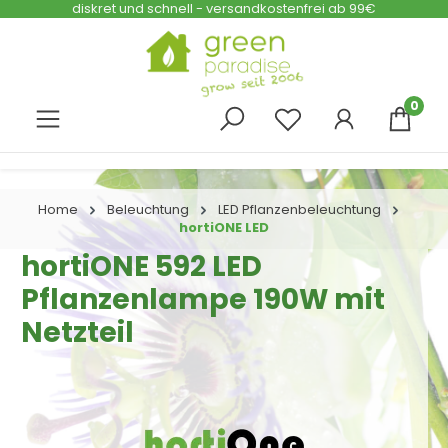
diskret und schnell - versandkostenfrei ab 99€
Zum Hauptinhalt springen
0
Home
Beleuchtung
LED Pflanzenbeleuchtung
hortiONE LED
hortiONE 592 LED
Pflanzenlampe 190W mit
Netzteil