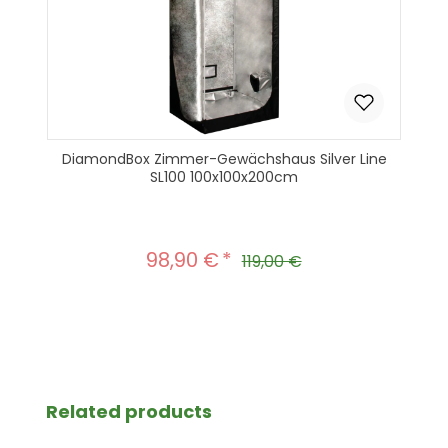
DiamondBox Zimmer-Gewächshaus Silver Line
SL100 100x100x200cm
98,90 €
Verkaufspreis:
Regulärer Preis:
119,00 €
Produkt Anzahl: Gib den gewünscht
In den Warenkorb
Produktgalerie überspringen
Related products