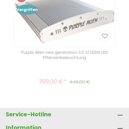
Rabatt
Vergriffen
Purple Alien new generation 3.0 X1 120W LED
Pflanzenbeleuchtung
399,00 €
Verkaufspreis:
Regulärer Preis:
449,00 €
Service-Hotline
Information