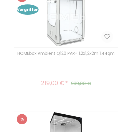
Rabatt
Vergriffen
HOMEbox Ambient Q120 PAR+ 1,2x1,2x2m 1,44qm
219,00 €
Verkaufspreis:
Regulärer Preis:
239,00 €
%
Rabatt