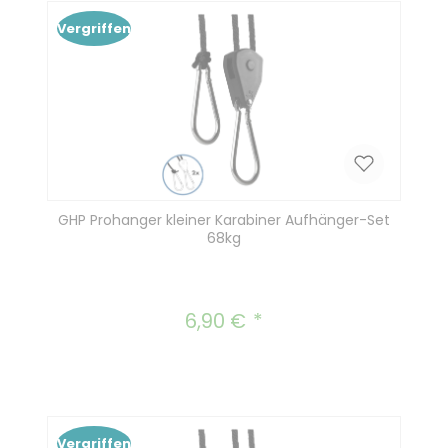
Vergriffen
GHP Prohanger kleiner Karabiner Aufhänger-Set
68kg
6,90 €
Regulärer Preis:
Vergriffen