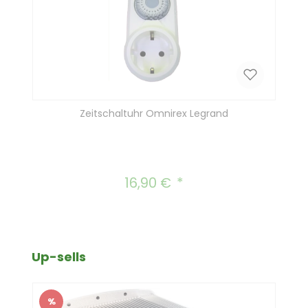
Zeitschaltuhr Omnirex Legrand
16,90 €
Regulärer Preis:
Produktgalerie überspringen
Up-sells
%