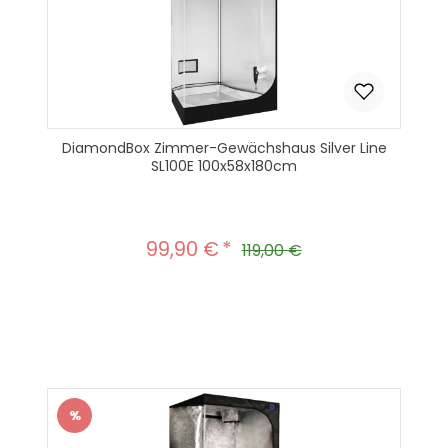
DiamondBox Zimmer-Gewächshaus Silver Line
SL100E 100x58x180cm
99,90 €
Verkaufspreis:
Regulärer Preis:
119,00 €
Produkt Anzahl: Gib den gewünscht
In den Warenkorb
%
Rabatt