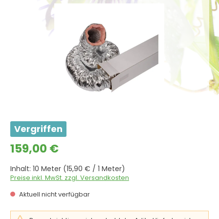
Bildergalerie überspringen
Vergriffen
Regulärer Preis:
159,00 €
Inhalt:
10 Meter
(15,90 € / 1 Meter)
Preise inkl. MwSt. zzgl. Versandkosten
Aktuell nicht verfügbar