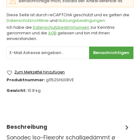
Benachrichtige mich, sobald der Artikel lieferbar ist.
Diese Seite ist durch reCAPTCHA geschützt und es gelten die
Datenschutzrichtlinie
und
Nutzungsbedingungen
.
Ich habe die
Datenschutzbestimmungen
zur Kenntnis
genommen und die
AGB
gelesen und bin mit ihnen
einverstanden.
Benachrichtigen
Zum Merkzettel hinzufügen
Produktnummer:
g1152SHLI08VE
Gewicht:
10.8 kg
Beschreibung
Sonodec Iso-Flexrohr schallgedämmt ø