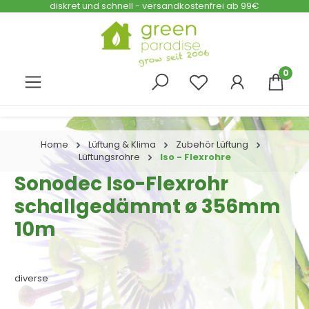
diskret und schnell - versandkostenfrei ab 99€
Zum Hauptinhalt springen
0
Home
Lüftung & Klima
Zubehör Lüftung
Lüftungsrohre
Iso - Flexrohre
Sonodec Iso-Flexrohr
schallgedämmt ø 356mm
10m
diverse