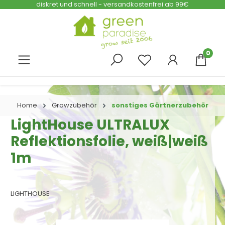
diskret und schnell - versandkostenfrei ab 99€
Zum Hauptinhalt springen
0
Home
Growzubehör
sonstiges Gärtnerzubehör
LightHouse ULTRALUX
Reflektionsfolie, weiß|weiß
1m
LIGHTHOUSE
Bildergalerie überspringen