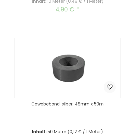
Inhalt:
10 Meter
(0,49 € / 1 Meter)
4,90 €
Regulärer Preis:
Gewebeband, silber, 48mm x 50m
Inhalt:
50 Meter
(0,12 € / 1 Meter)