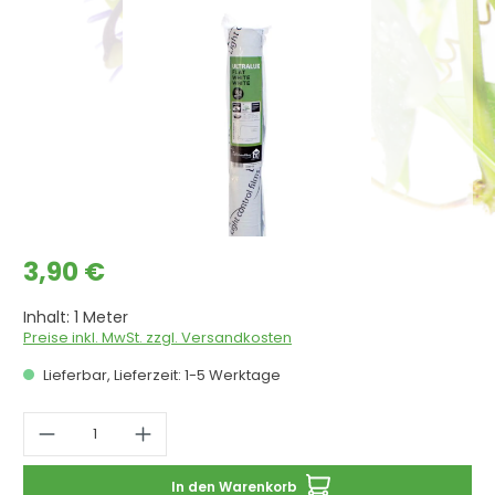
Regulärer Preis:
3,90 €
Inhalt:
1 Meter
Preise inkl. MwSt. zzgl. Versandkosten
Lieferbar, Lieferzeit: 1-5 Werktage
Produkt Anzahl: Gib den gewünschten 
In den Warenkorb