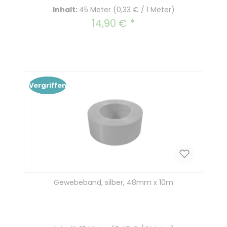
Inhalt:
45 Meter
(0,33 € / 1 Meter)
14,90 €
Regulärer Preis:
Vergriffen
Gewebeband, silber, 48mm x 10m