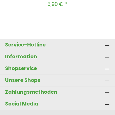
5,90 €
Regulärer Preis:
Produkt Anzahl: Gib den gewünscht
In den Warenkorb
Service-Hotline
Information
Shopservice
Unsere Shops
Zahlungsmethoden
Social Media