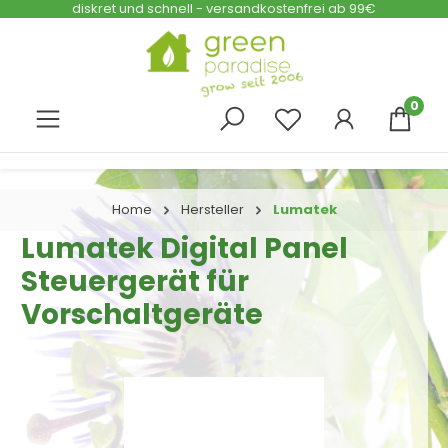
diskret und schnell - versandkostenfrei ab 99€
Zum Hauptinhalt springen
0
Home
Hersteller
Lumatek
Lumatek Digital Panel
Steuergerät für
Vorschaltgeräte