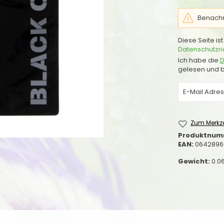
Benachri
Diese Seite i
Datenschutzric
Ich habe die
D
gelesen und b
Zum Merkze
Produktnum
EAN:
0642896
Gewicht:
0.0