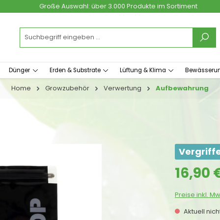
Große Auswahl: über 3.000 Produkte im Sortiment
Dünger
Erden & Substrate
Lüftung & Klima
Bewässeru
Home
Growzubehör
Verwertung
Aufbewahrung
Vergriff
Regulärer Prei
16,90 
Preise inkl. M
Aktuell nic