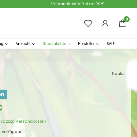
Versandkostenfrei ab 99 €
0
ng
Anzucht
Growzubehör
Hersteller
SALE
Noaks
en
s:
€
wSt. zzgl. Versandkosten
ht verfügbar