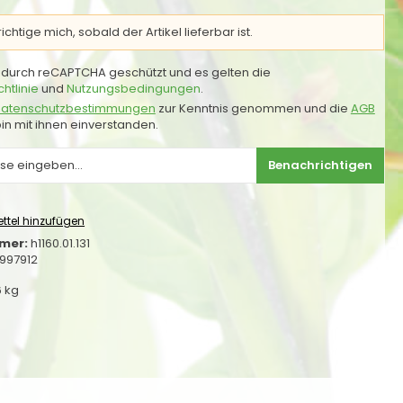
chtige mich, sobald der Artikel lieferbar ist.
st durch reCAPTCHA geschützt und es gelten die
htlinie
und
Nutzungsbedingungen
.
atenschutzbestimmungen
zur Kenntnis genommen und die
AGB
in mit ihnen einverstanden.
Benachrichtigen
ttel hinzufügen
mer:
h1160.01.131
997912
6 kg