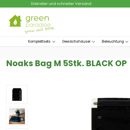
Diskreter und schneller Versand
um Hauptinhalt springen
Zur Suche springen
Komplettsets
Gewächshäuser
Beleuchtung
Noaks Bag M 5Stk. BLACK OP
Bildergalerie überspringen