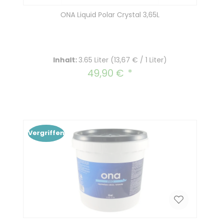
ONA Liquid Polar Crystal 3,65L
Inhalt:
3.65 Liter
(13,67 € / 1 Liter)
49,90 €
Regulärer Preis:
Vergriffen