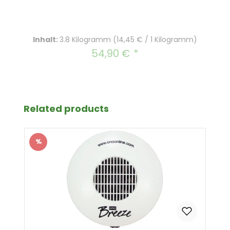
Inhalt:
3.8 Kilogramm
(14,45 € / 1 Kilogramm)
54,90 €
Regulärer Preis:
Produktgalerie überspringen
Related products
%
Rabatt