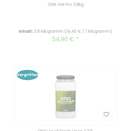
ONA Gel Pro 3,8kg
Inhalt:
3.8 Kilogramm
(14,45 € / 1 Kilogramm)
54,90 €
Regulärer Preis:
Vergriffen
ONA Liquid Fresh Linen 3,27L