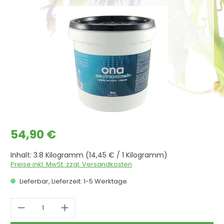
Bildergalerie überspringen
Regulärer Preis:
54,90 €
Inhalt:
3.8 Kilogramm
(14,45 € / 1 Kilogramm)
Preise inkl. MwSt. zzgl. Versandkosten
Lieferbar, Lieferzeit: 1-5 Werktage
Produkt Anzahl: Gib den gewünschten 