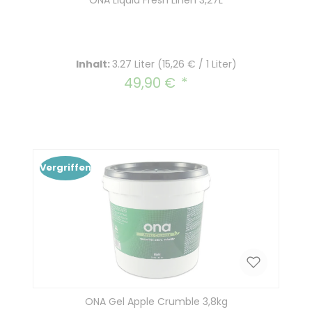
Inhalt:
3.27 Liter
(15,26 € / 1 Liter)
49,90 €
Regulärer Preis:
Vergriffen
ONA Gel Apple Crumble 3,8kg