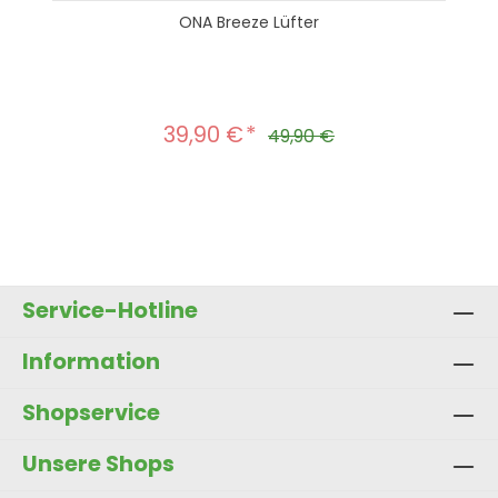
ONA Breeze Lüfter
39,90 €
Verkaufspreis:
Regulärer Preis:
49,90 €
Produkt Anzahl: Gib den gewünscht
In den Warenkorb
Service-Hotline
Information
Shopservice
Unsere Shops