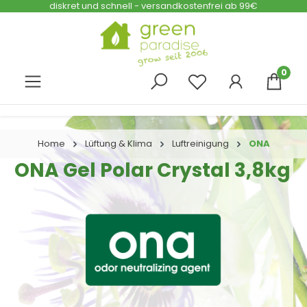
diskret und schnell - versandkostenfrei ab 99€
Zum Hauptinhalt springen
0
Home
Lüftung & Klima
Luftreinigung
ONA
ONA Gel Polar Crystal 3,8kg