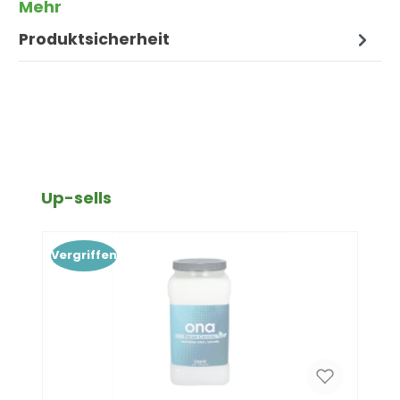
Mehr
Produktsicherheit
Produktgalerie überspringen
Up-sells
Vergriffen