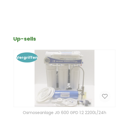
Produktgalerie überspringen
Up-sells
Vergriffen
Osmoseanlage JG 600 GPD 1:2 2200L/24h