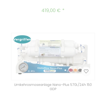
419,00 €
Regulärer Preis:
Vergriffen
Umkehrosmoseanlage Nano-Plus 570L/24h 150
GDP