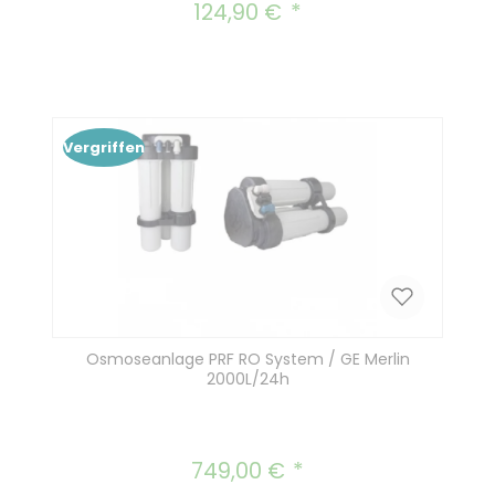
124,90 €
Regulärer Preis:
Vergriffen
Osmoseanlage PRF RO System / GE Merlin
2000L/24h
749,00 €
Regulärer Preis: