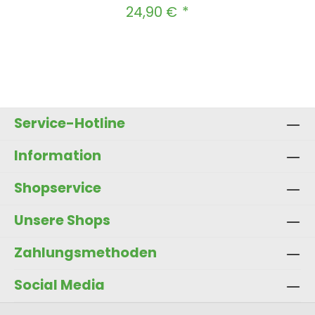
24,90 €
Regulärer Preis:
Produkt Anzahl: Gib den gewünscht
In den Warenkorb
Service-Hotline
Information
Shopservice
Unsere Shops
Zahlungsmethoden
Social Media