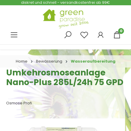
diskret und schnell - versandkostenfrei ab 99€
Zum Hauptinhalt springen
0
Home
Bewässerung
Wasseraufbereitung
Umkehrosmoseanlage
Nano-Plus 285L/24h 75 GPD
Osmose Profi
Bildergalerie überspringen