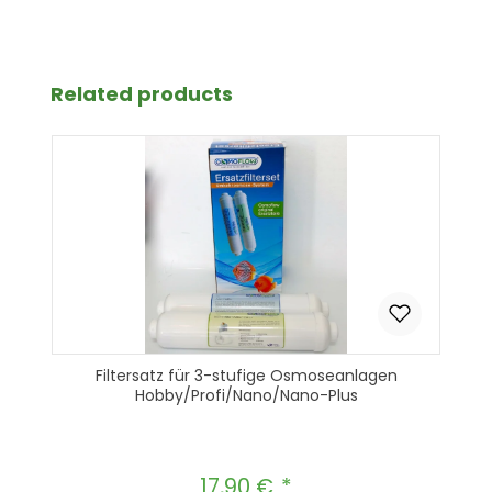
Produktgalerie überspringen
Related products
Filtersatz für 3-stufige Osmoseanlagen
Hobby/Profi/Nano/Nano-Plus
17,90 €
Regulärer Preis: