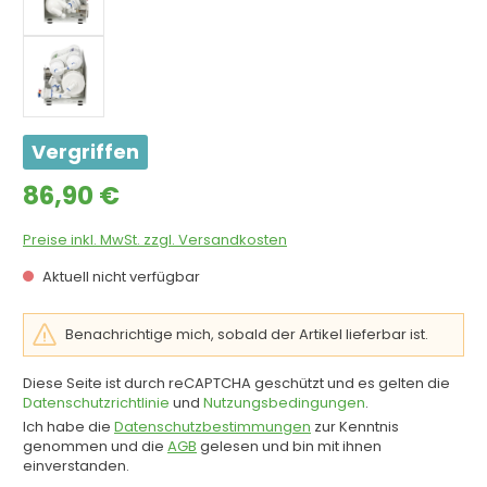
Vergriffen
Regulärer Preis:
86,90 €
Preise inkl. MwSt. zzgl. Versandkosten
Aktuell nicht verfügbar
Benachrichtige mich, sobald der Artikel lieferbar ist.
Diese Seite ist durch reCAPTCHA geschützt und es gelten die
Datenschutzrichtlinie
und
Nutzungsbedingungen
.
Ich habe die
Datenschutzbestimmungen
zur Kenntnis
genommen und die
AGB
gelesen und bin mit ihnen
einverstanden.