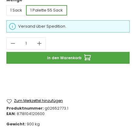
1 Sack
1 Palette 55 Sack
Versand über Spedition.
Produkt Anzahl: Gib den gewünschten 
In den Warenkorb
Zum Merkzettel hinzufügen
Produktnummer:
g02652773.1
EAN:
8718104120600
Gewicht:
900 kg