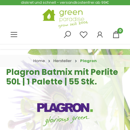
diskret und schnell - versandkostenfrei ab 99€
Zum Hauptinhalt springen
0
Home
Hersteller
Plagron
Plagron Batmix mit Perlite
50L | 1 Palette | 55 Stk.