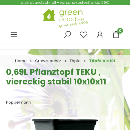
diskret und schnell - versandkostenfrei ab 99€
Zum Hauptinhalt springen
0
Home
Growzubehör
Töpfe
Töpfe bis 10l
0,69L Pflanztopf TEKU ,
viereckig stabil 10x10x11
Pöppelmann
Bildergalerie überspringen