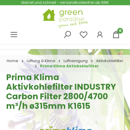
diskret und schnell - versandkostenfrei ab 99€
Zum Hauptinhalt springen
0
Home
Lüftung & Klima
Luftreinigung
Aktivkohlefilter
Prima Klima Aktivkohlefilter
Prima Klima
Aktivkohlefilter INDUSTRY
Carbon Filter 2800/4700
m³/h ø315mm K1615