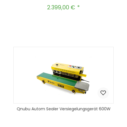
2.399,00 €
Regulärer Preis:
Produkt Anzahl: Gib den gewünscht
In den Warenkorb
Qnubu Autom Sealer Versiegelungsgerät 600W