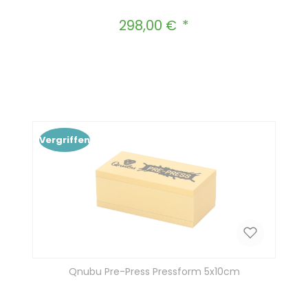
298,00 €
Regulärer Preis:
Produkt Anzahl: Gib den gewünscht
In den Warenkorb
Vergriffen
Qnubu Pre-Press Pressform 5x10cm