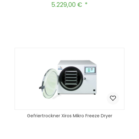
5.229,00 €
Regulärer Preis:
Produkt Anzahl: Gib den gewünscht
In den Warenkorb
Gefriertrockner Xiros Mikro Freeze Dryer