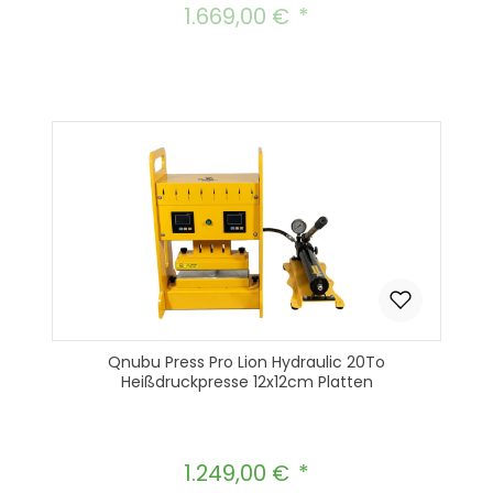
1.669,00 €
Regulärer Preis:
Qnubu Press Pro Lion Hydraulic 20To
Heißdruckpresse 12x12cm Platten
1.249,00 €
Regulärer Preis: