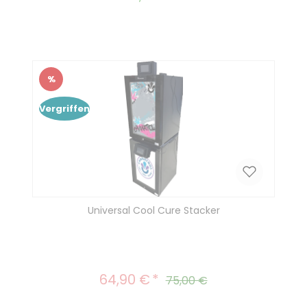
%
Rabatt
Vergriffen
Universal Cool Cure Stacker
64,90 €
Verkaufspreis:
Regulärer Preis:
75,00 €