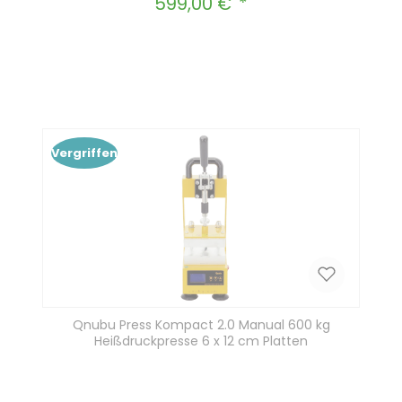
599,00 €
Regulärer Preis:
Produkt Anzahl: Gib den gewünscht
In den Warenkorb
Vergriffen
Qnubu Press Kompact 2.0 Manual 600 kg
Heißdruckpresse 6 x 12 cm Platten