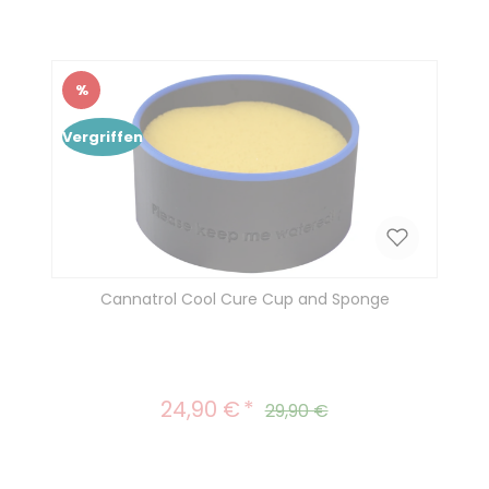
%
Rabatt
Vergriffen
Cannatrol Cool Cure Cup and Sponge
24,90 €
Verkaufspreis:
Regulärer Preis:
29,90 €