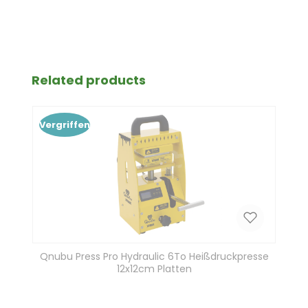
Produktgalerie überspringen
Related products
Vergriffen
Qnubu Press Pro Hydraulic 6To Heißdruckpresse
12x12cm Platten