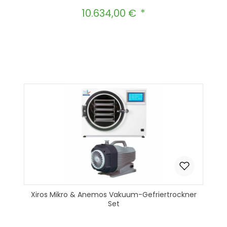
10.634,00 €
Regulärer Preis:
Produkt Anzahl: Gib den gewünscht
In den Warenkorb
Xiros Mikro & Anemos Vakuum-Gefriertrockner
Set