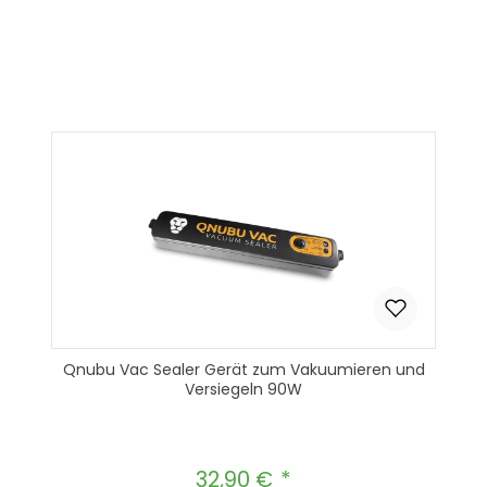
Produkt Anzahl: Gib den gewünscht
In den Warenkorb
Qnubu Vac Sealer Gerät zum Vakuumieren und
Versiegeln 90W
32,90 €
Regulärer Preis: