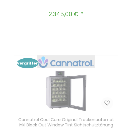
2.345,00 €
Regulärer Preis:
Produkt Anzahl: Gib den gewünscht
In den Warenkorb
Vergriffen
Cannatrol Cool Cure Original Trockenautomat
inkl Black Out Window Tint Sichtschutztönung