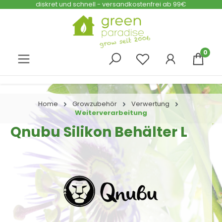
diskret und schnell - versandkostenfrei ab 99€
Zum Hauptinhalt springen
0
Home
Growzubehör
Verwertung
Weiterverarbeitung
Qnubu Silikon Behälter L