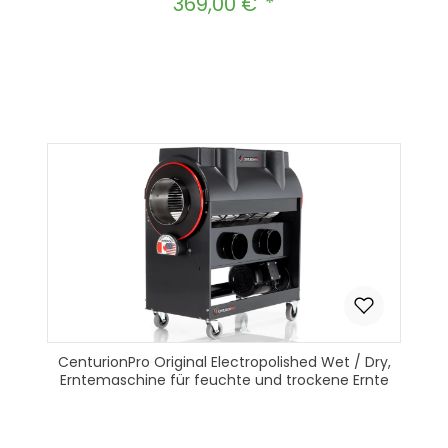
369,00 €
Regulärer Preis:
Produkt Anzahl: Gib den gewünscht
In den Warenkorb
CenturionPro Original Electropolished Wet / Dry,
Erntemaschine für feuchte und trockene Ernte