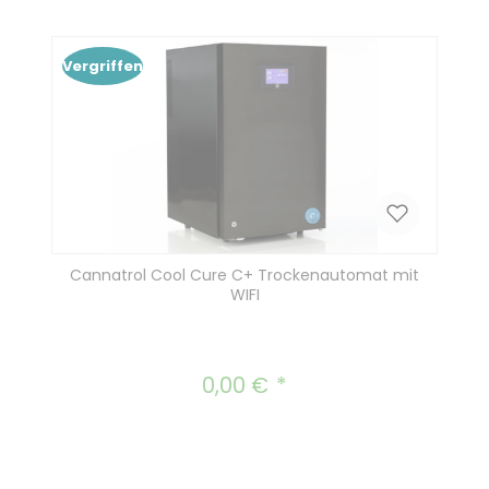
In den Warenkorb
Vergriffen
Cannatrol Cool Cure C+ Trockenautomat mit
WIFI
0,00 €
Regulärer Preis: