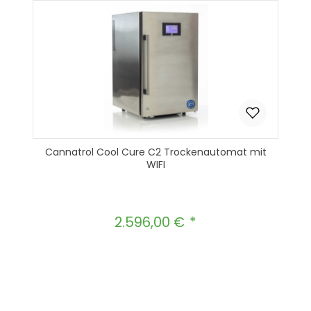
Cannatrol Cool Cure C2 Trockenautomat mit
WIFI
2.596,00 €
Regulärer Preis:
Produkt Anzahl: Gib den gewünscht
In den Warenkorb