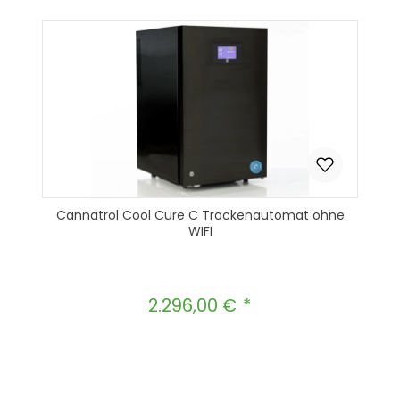
Cannatrol Cool Cure C Trockenautomat ohne
WIFI
2.296,00 €
Regulärer Preis:
Produkt Anzahl: Gib den gewünscht