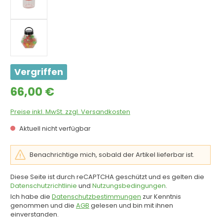
Vergriffen
Regulärer Preis:
66,00 €
Preise inkl. MwSt. zzgl. Versandkosten
Aktuell nicht verfügbar
Benachrichtige mich, sobald der Artikel lieferbar ist.
Diese Seite ist durch reCAPTCHA geschützt und es gelten die
Datenschutzrichtlinie
und
Nutzungsbedingungen
.
Ich habe die
Datenschutzbestimmungen
zur Kenntnis
genommen und die
AGB
gelesen und bin mit ihnen
einverstanden.