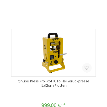
Produkt Anzahl: Gib den gewünscht
In den Warenkorb
Qnubu Press Pro-Rot 10To Heißdruckpresse
12x12cm Platten
999,00 €
Regulärer Preis: