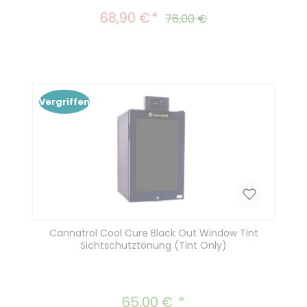
68,90 €
Verkaufspreis:
Regulärer Preis:
76,00 €
Vergriffen
Cannatrol Cool Cure Black Out Window Tint
Sichtschutztönung (Tint Only)
65,00 €
Regulärer Preis: