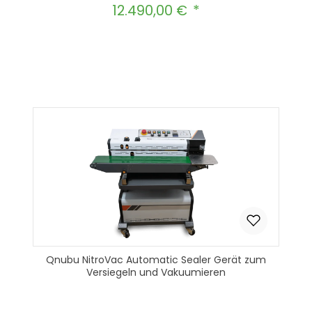
12.490,00 €
Regulärer Preis:
Produkt Anzahl: Gib den gewünscht
In den Warenkorb
Qnubu NitroVac Automatic Sealer Gerät zum
Versiegeln und Vakuumieren