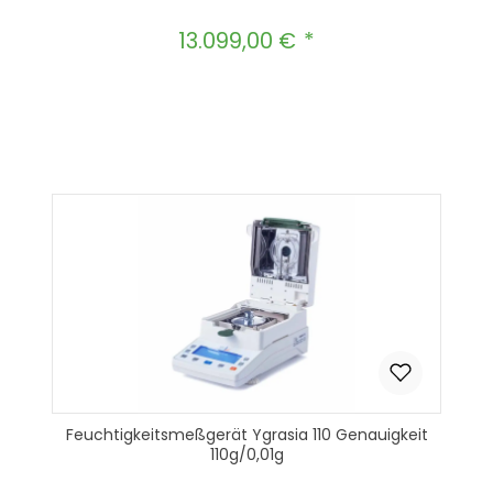
13.099,00 €
Regulärer Preis:
Produkt Anzahl: Gib den gewünscht
In den Warenkorb
Feuchtigkeitsmeßgerät Ygrasia 110 Genauigkeit
110g/0,01g