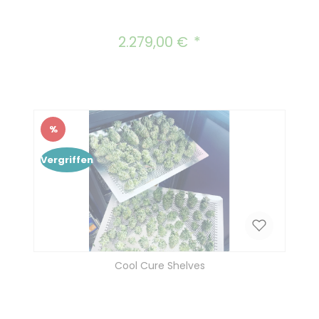
2.279,00 €
Regulärer Preis:
%
Rabatt
Vergriffen
Cool Cure Shelves