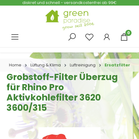
diskret und schnell - versandkostenfrei ab 99€
Zum Hauptinhalt springen
0
Home
Lüftung & Klima
Luftreinigung
Ersatzfilter
Grobstoff-Filter Überzug
für Rhino Pro
Aktivkohlefilter 3620
3600/315