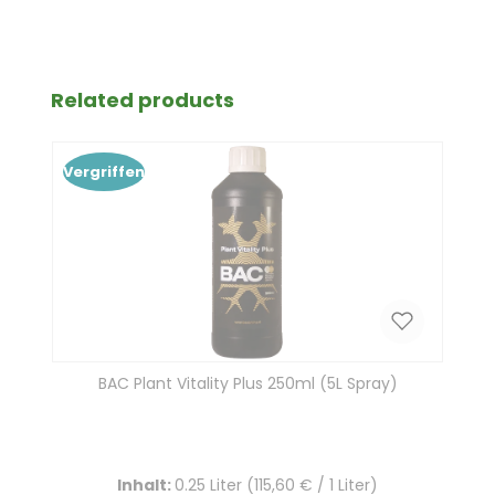
Produktgalerie überspringen
Related products
Vergriffen
BAC Plant Vitality Plus 250ml (5L Spray)
Inhalt:
0.25 Liter
(115,60 € / 1 Liter)