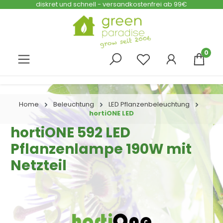
diskret und schnell - versandkostenfrei ab 99€
Zum Hauptinhalt springen
0
Home
Beleuchtung
LED Pflanzenbeleuchtung
hortiONE LED
hortiONE 592 LED
Pflanzenlampe 190W mit
Netzteil