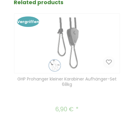
Produktgalerie überspringen
Related products
Vergriffen
GHP Prohanger kleiner Karabiner Aufhänger-Set
68kg
6,90 €
Regulärer Preis: