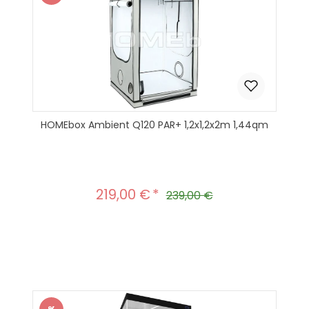
Rabatt
HOMEbox Ambient Q120 PAR+ 1,2x1,2x2m 1,44qm
219,00 €
Verkaufspreis:
Regulärer Preis:
239,00 €
Produkt Anzahl: Gib den gewünscht
In den Warenkorb