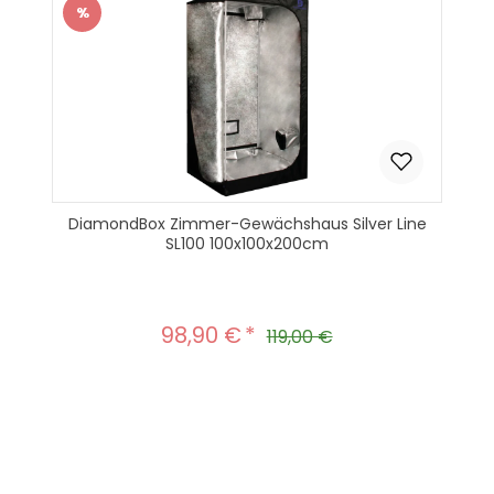
%
Rabatt
DiamondBox Zimmer-Gewächshaus Silver Line
SL100 100x100x200cm
98,90 €
Verkaufspreis:
Regulärer Preis:
119,00 €
Produkt Anzahl: Gib den gewünscht
In den Warenkorb