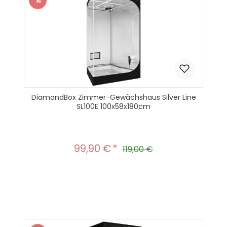
%
Rabatt
DiamondBox Zimmer-Gewächshaus Silver Line
SL100E 100x58x180cm
99,90 €
Verkaufspreis:
Regulärer Preis:
119,00 €
Produkt Anzahl: Gib den gewünscht
In den Warenkorb