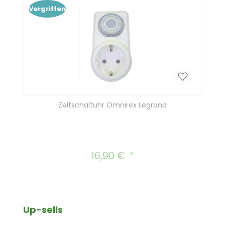
Vergriffen
Zeitschaltuhr Omnirex Legrand
16,90 €
Regulärer Preis:
Produktgalerie überspringen
Up-sells