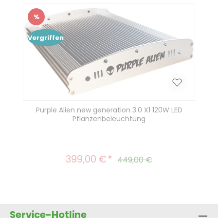
%
Rabatt
Vergriffen
Purple Alien new generation 3.0 X1 120W LED
Pflanzenbeleuchtung
399,00 €
Verkaufspreis:
Regulärer Preis:
449,00 €
Service-Hotline