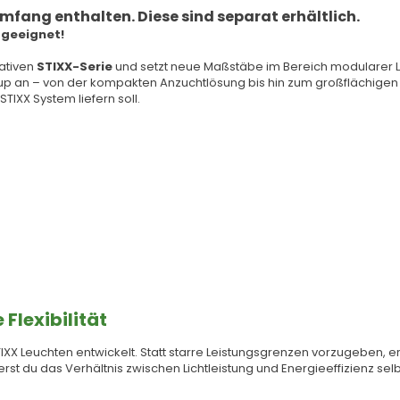
mfang enthalten. Diese sind separat erhältlich.
W geeignet!
vativen
STIXX-Serie
und setzt neue Maßstäbe im Bereich modularer LE
Setup an – von der kompakten Anzuchtlösung bis hin zum großflächigen 
STIXX System liefern soll.
Flexibilität
 STIXX Leuchten entwickelt. Statt starre Leistungsgrenzen vorzugeben,
st du das Verhältnis zwischen Lichtleistung und Energieeffizienz se