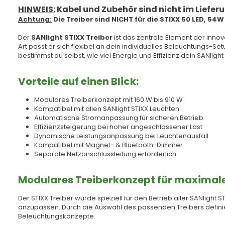
HINWEIS:
Kabel und Zubehör sind nicht im Lieferu
Achtung:
Die Treiber sind NICHT für die STIXX 50 LED, 54
Der
SANlight STIXX Treiber
ist das zentrale Element der inno
Art passt er sich flexibel an dein individuelles Beleuchtungs-
bestimmst du selbst, wie viel Energie und Effizienz dein SANlight 
Vorteile auf einen Blick:
Modulares Treiberkonzept mit 160 W bis 910 W
Kompatibel mit allen SANlight STIXX Leuchten
Automatische Stromanpassung für sicheren Betrieb
Effizienzsteigerung bei hoher angeschlossener Last
Dynamische Leistungsanpassung bei Leuchtenausfall
Kompatibel mit Magnet- & Bluetooth-Dimmer
Separate Netzanschlussleitung erforderlich
Modulares Treiberkonzept für maximale 
Der STIXX Treiber wurde speziell für den Betrieb aller SANlight
anzupassen. Durch die Auswahl des passenden Treibers definier
Beleuchtungskonzepte.