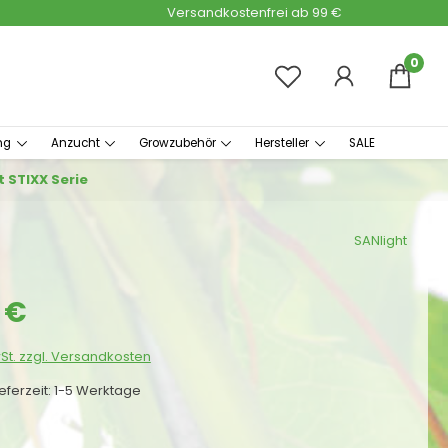
Versandkostenfrei ab 99 €
0
ng
Anzucht
Growzubehör
Hersteller
SALE
t STIXX Serie
SANlight
s:
 €
wSt. zzgl. Versandkosten
ieferzeit: 1-5 Werktage
auswählen