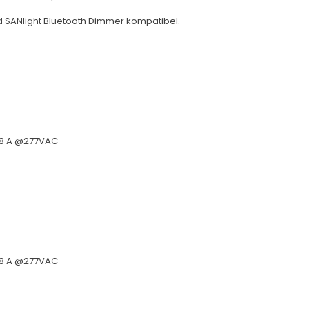
d SANlight Bluetooth Dimmer kompatibel.
,8 A @277VAC
,8 A @277VAC