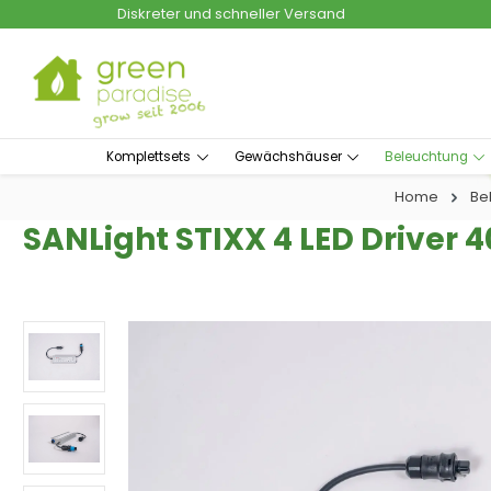
Diskreter und schneller Versand
um Hauptinhalt springen
Zur Suche springen
Komplettsets
Gewächshäuser
Beleuchtung
Home
Be
SANLight STIXX 4 LED Driver 
Bildergalerie überspringen