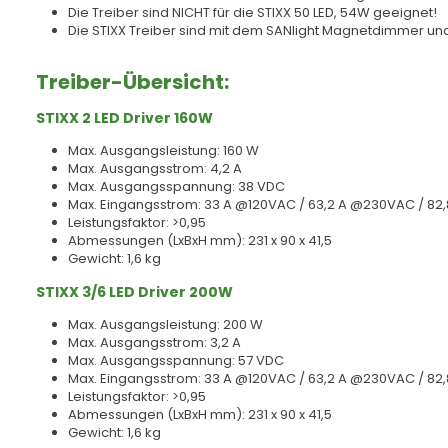
Die Treiber sind NICHT für die STIXX 50 LED, 54W geeignet!
Die STIXX Treiber sind mit dem SANlight Magnetdimmer un
Treiber-Übersicht:
STIXX 2 LED Driver 160W
Max. Ausgangsleistung: 160 W
Max. Ausgangsstrom: 4,2 A
Max. Ausgangsspannung: 38 VDC
Max. Eingangsstrom: 33 A @120VAC / 63,2 A @230VAC / 82
Leistungsfaktor: >0,95
Abmessungen (LxBxH mm): 231 x 90 x 41,5
Gewicht: 1,6 kg
STIXX 3/6 LED Driver 200W
Max. Ausgangsleistung: 200 W
Max. Ausgangsstrom: 3,2 A
Max. Ausgangsspannung: 57 VDC
Max. Eingangsstrom: 33 A @120VAC / 63,2 A @230VAC / 82
Leistungsfaktor: >0,95
Abmessungen (LxBxH mm): 231 x 90 x 41,5
Gewicht: 1,6 kg