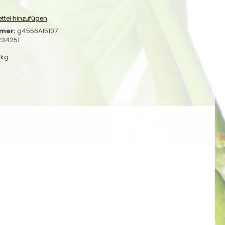
ttel hinzufügen
mer:
g4556AI5107
234251
 kg