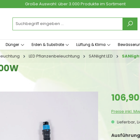
Große Auswahl: über 3.000 Produkte im Sortiment
Dünger
Erden & Substrate
Lüftung & Klima
Bewässeru
leuchtung
LED Pflanzenbeleuchtung
SANlight LED
SANligh
400W
Regulärer Prei
106,90
Preise inkl. M
Lieferbar, L
Ausführung