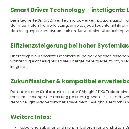
Smart Driver Technology – intelligente
Die integrierte Smart Driver Technology erkennt automatisch, wi
der maximalen Treiberleistung, arbeitet jede Leuchte mit ihrem
den Ausgangsstrom dynamisch an. So wird eine Überlastung verh
Effizienzsteigerung bei hoher Systemlas
Übersteigt die benötigte Gesamtleistung der angeschlossenen L
während gleichzeitig nur so viel Energie bereitgestellt wird, w
Eingriffe.
Zukunftssicher & kompatibel erweiterb
Dank der freien Skalierbarkeit ist der SANlight STIXX Treiber e
müssen – solange die Leistung passend gewählt ist. Für den Ans
dem SANlight Magnetdimmer sowie dem SANlight Bluetooth Dimme
Weitere Infos:
Kabel und Zubehör sind nicht im Lieferumfang enthalten. Di