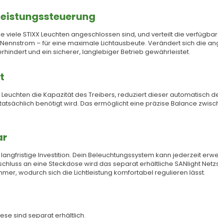
 Leistungssteuerung
e viele STIXX Leuchten angeschlossen sind, und verteilt die verfügbar
 Nennstrom – für eine maximale Lichtausbeute. Verändert sich die ang
indert und ein sicherer, langlebiger Betrieb gewährleistet.
t
euchten die Kapazität des Treibers, reduziert dieser automatisch de
ie tatsächlich benötigt wird. Das ermöglicht eine präzise Balance zwi
ar
ine langfristige Investition. Dein Beleuchtungssystem kann jederzeit 
chluss an eine Steckdose wird das separat erhältliche SANlight Netzst
r, wodurch sich die Lichtleistung komfortabel regulieren lässt.
ese sind separat erhältlich.