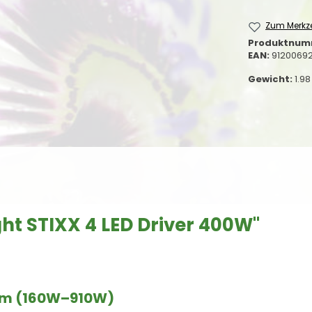
Zum Merkze
Produktnum
EAN:
9120069
Gewicht:
1.98
ht STIXX 4 LED Driver 400W"
tem (160W–910W)