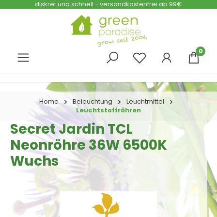
diskret und schnell - versandkostenfrei ab 99€
Zum Hauptinhalt springen
0
Home
Beleuchtung
Leuchtmittel
Leuchtstoffröhren
Secret Jardin TCL
Neonröhre 36W 6500K
Wuchs