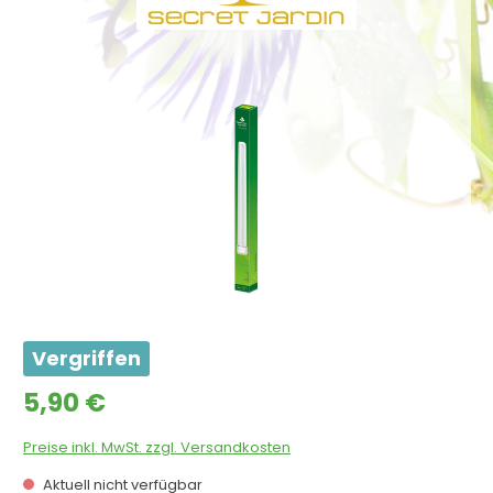
Bildergalerie überspringen
Vergriffen
Regulärer Preis:
5,90 €
Preise inkl. MwSt. zzgl. Versandkosten
Aktuell nicht verfügbar