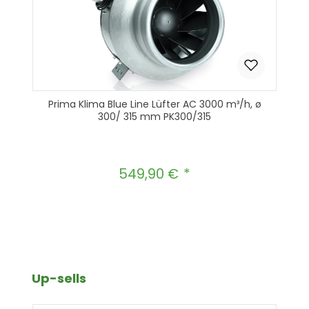
Prima Klima Blue Line Lüfter AC 3000 m³/h, ø
300/ 315 mm PK300/315
549,90 €
Regulärer Preis:
Produkt Anzahl: Gib den gewünscht
In den Warenkorb
Produktgalerie überspringen
Up-sells