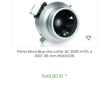
Prima Klima Blue Line Lüfter AC 3000 m³/h, ø
300/ 315 mm PK300/315
549,90 €
Regulärer Preis:
Produkt Anzahl: Gib den gewünscht
In den Warenkorb