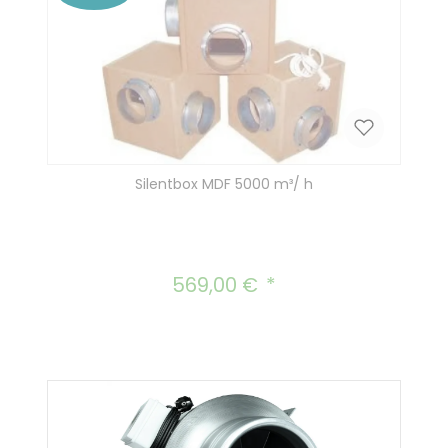
Silentbox MDF 5000 m³/ h
569,00 €
Regulärer Preis: