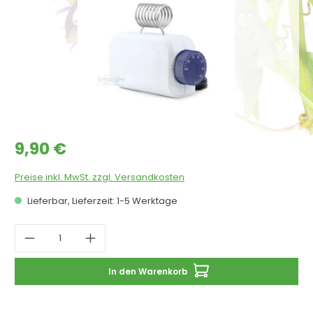
Regulärer Preis:
9,90 €
Preise inkl. MwSt. zzgl. Versandkosten
Lieferbar, Lieferzeit: 1-5 Werktage
Produkt Anzahl: Gib den gewünschten 
In den Warenkorb