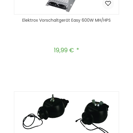
Elektrox Vorschaltgerät Easy 600W MH/HPS
19,99 €
Regulärer Preis:
Produkt Anzahl: Gib den gewünscht
In den Warenkorb