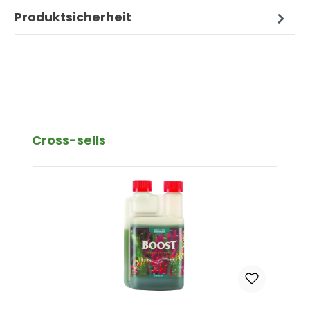
Produktsicherheit
Produktgalerie überspringen
Cross-sells