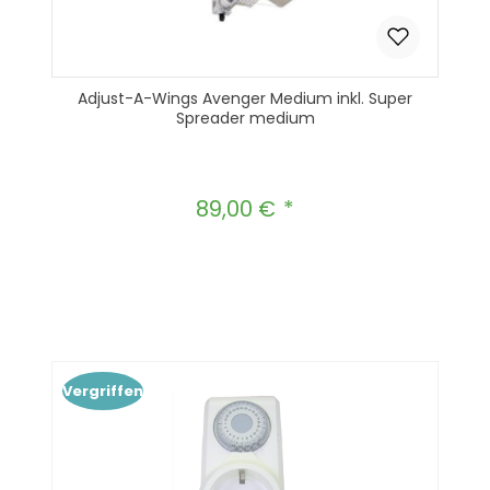
Adjust-A-Wings Avenger Medium inkl. Super
Spreader medium
89,00 €
Regulärer Preis:
Produkt Anzahl: Gib den gewünscht
In den Warenkorb
Vergriffen