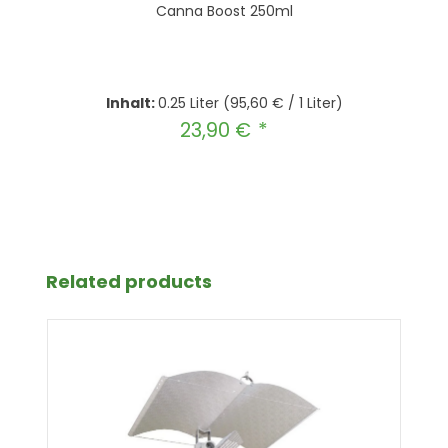
Canna Boost 250ml
Inhalt:
0.25 Liter
(95,60 € / 1 Liter)
23,90 €
Regulärer Preis:
Produkt Anzahl: Gib den gewünscht
In den Warenkorb
Produktgalerie überspringen
Related products