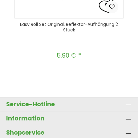
Easy Roll Set Original, Reflektor-Aufhängung 2
Stück
5,90 €
Regulärer Preis:
Produkt Anzahl: Gib den gewünscht
In den Warenkorb
Service-Hotline
Information
Shopservice