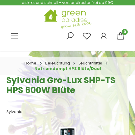
diskret und schnell - versandkostenfrei ab 99€
Zum Hauptinhalt springen
0
Home
Beleuchtung
Leuchtmittel
Natriumdampf HPS Blüte/Dual
Sylvania Gro-Lux SHP-TS
HPS 600W Blüte
Sylvania
Bildergalerie überspringen