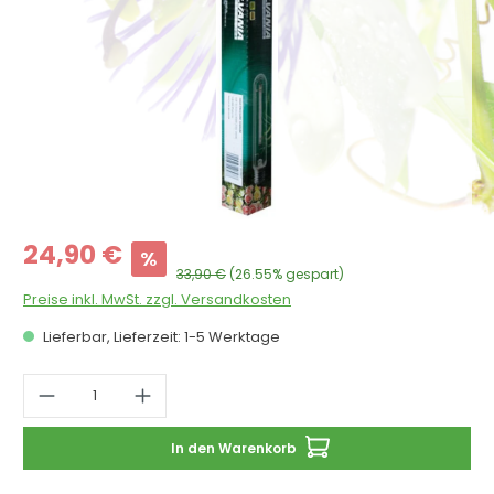
Verkaufspreis:
24,90 €
%
Regulärer Preis:
33,90 €
(26.55% gespart)
Preise inkl. MwSt. zzgl. Versandkosten
Lieferbar, Lieferzeit: 1-5 Werktage
Produkt Anzahl: Gib den gewünschten 
In den Warenkorb