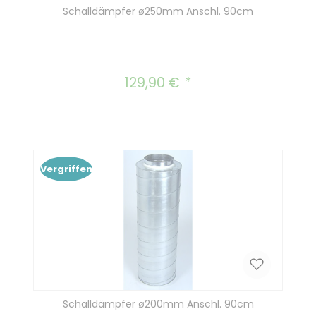
Schalldämpfer ø250mm Anschl. 90cm
129,90 €
Regulärer Preis:
Vergriffen
Schalldämpfer ø200mm Anschl. 90cm