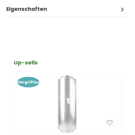
Eigenschaften
Produktgalerie überspringen
Up-sells
Vergriffen