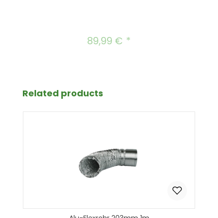
89,99 €
Regulärer Preis:
Produktgalerie überspringen
Related products