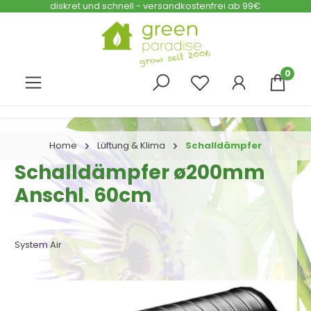
diskret und schnell - versandkostenfrei ab 99€
Zum Hauptinhalt springen
0
Home
Lüftung & Klima
Schalldämpfer
Schalldämpfer ø200mm
Anschl. 60cm
System Air
Bildergalerie überspringen