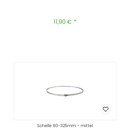
11,90 €
Regulärer Preis:
Produkt Anzahl: Gib den gewünscht
In den Warenkorb
Schelle 60-325mm - mittel