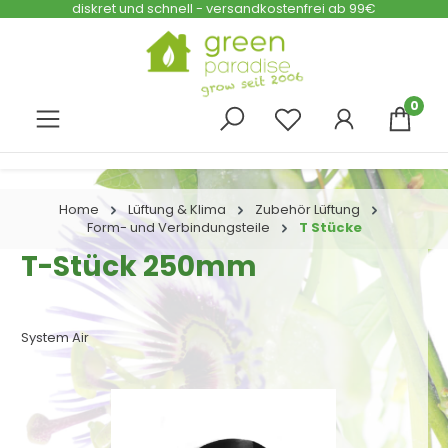
diskret und schnell - versandkostenfrei ab 99€
Zum Hauptinhalt springen
0
Home
Lüftung & Klima
Zubehör Lüftung
Form- und Verbindungsteile
T Stücke
T-Stück 250mm
System Air
Bildergalerie überspringen