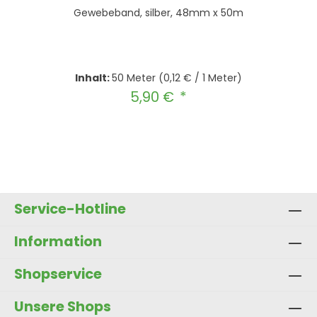
Gewebeband, silber, 48mm x 50m
Inhalt:
50 Meter
(0,12 € / 1 Meter)
5,90 €
Regulärer Preis:
Produkt Anzahl: Gib den gewünscht
In den Warenkorb
Service-Hotline
Information
Shopservice
Unsere Shops