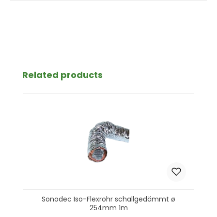
Produktgalerie überspringen
Related products
Sonodec Iso-Flexrohr schallgedämmt ø
254mm 1m