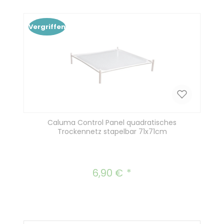
In den Warenkorb
Vergriffen
Caluma Control Panel quadratisches
Trockennetz stapelbar 71x71cm
6,90 €
Regulärer Preis: