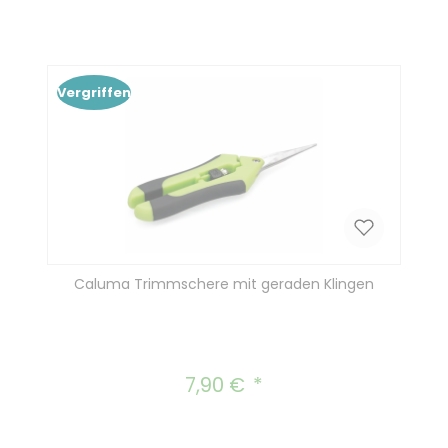
In den Warenkorb
Vergriffen
Caluma Trimmschere mit geraden Klingen
7,90 €
Regulärer Preis: