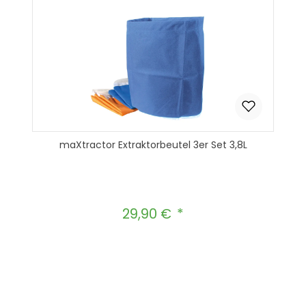
maXtractor Extraktorbeutel 3er Set 3,8L
29,90 €
Regulärer Preis:
Produkt Anzahl: Gib den gewünscht
In den Warenkorb