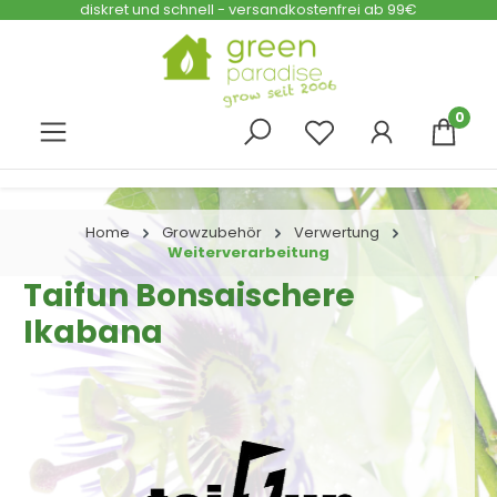
diskret und schnell - versandkostenfrei ab 99€
Zum Hauptinhalt springen
0
Home
Growzubehör
Verwertung
Weiterverarbeitung
Taifun Bonsaischere
Ikabana