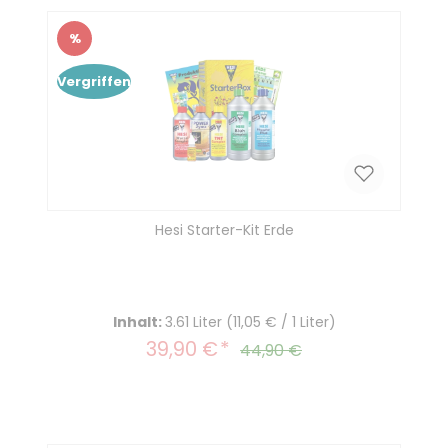
%
Rabatt
Vergriffen
Hesi Starter-Kit Erde
Inhalt:
3.61 Liter
(11,05 € / 1 Liter)
39,90 €
Verkaufspreis:
Regulärer Preis:
44,90 €