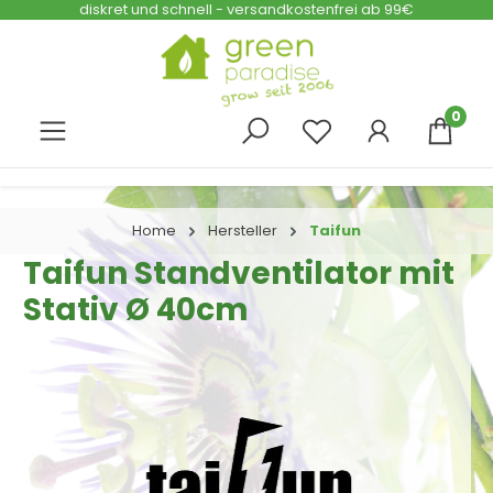
diskret und schnell - versandkostenfrei ab 99€
Zum Hauptinhalt springen
0
Home
Hersteller
Taifun
Taifun Standventilator mit
Stativ Ø 40cm