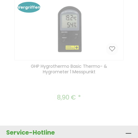
Vergriffen
GHP Hygrothermo Basic Thermo- &
Hygrometer 1 Messpunkt
8,90 €
Regulärer Preis:
Service-Hotline