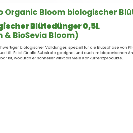
o Organic Bloom biologischer Blü
ogischer Blütedünger 0,5L
m & BioSevia Bloom)
chwertiger biologischer Volldünger, speziell für die Blütephase von P
alität. Es ist für alle Substrate geeignet und auch im bioponische
bar ist, wodurch er schneller wirkt als viele Konkurrenzprodukte.