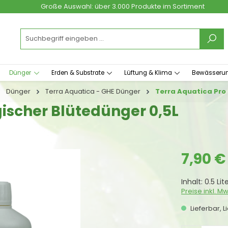
Große Auswahl: über 3.000 Produkte im Sortiment
Dünger
Erden & Substrate
Lüftung & Klima
Bewässeru
Dünger
Terra Aquatica - GHE Dünger
Terra Aquatica Pro
gischer Blütedünger 0,5L
Regulärer Prei
7,90 €
Inhalt:
0.5 Lit
Preise inkl. M
Lieferbar, L