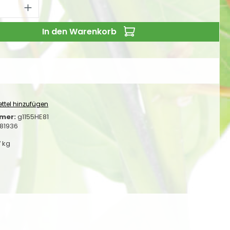
 Anzahl: Gib den gewünschten Wert ei
In den Warenkorb
ttel hinzufügen
mer:
g1155HE81
81936
7 kg