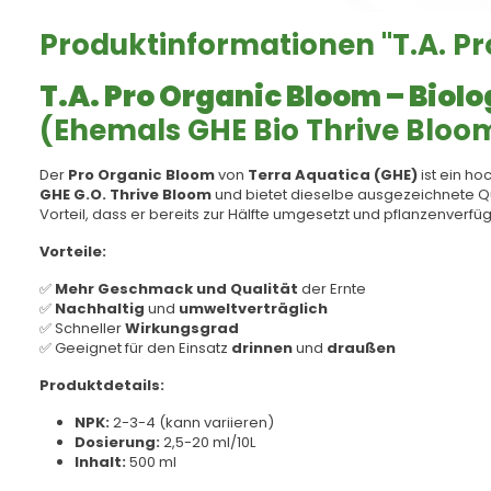
Produktinformationen "T.A. Pr
T.A. Pro Organic Bloom – Biol
(Ehemals GHE Bio Thrive Bloo
Der
Pro Organic Bloom
von
Terra Aquatica (GHE)
ist ein ho
GHE G.O. Thrive Bloom
und bietet dieselbe ausgezeichnete Qu
Vorteil, dass er bereits zur Hälfte umgesetzt und pflanzenverfüg
Vorteile:
✅
Mehr Geschmack und Qualität
der Ernte
✅
Nachhaltig
und
umweltverträglich
✅ Schneller
Wirkungsgrad
✅ Geeignet für den Einsatz
drinnen
und
draußen
Produktdetails:
NPK:
2-3-4 (kann variieren)
Dosierung:
2,5-20 ml/10L
Inhalt:
500 ml