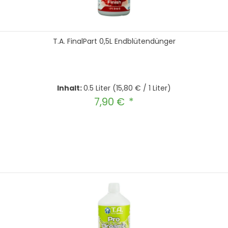
T.A. FinalPart 0,5L Endblütendünger
Inhalt:
0.5 Liter
(15,80 € / 1 Liter)
7,90 €
Regulärer Preis:
hten Wert ein oder benutze die Schal
In den Warenkorb