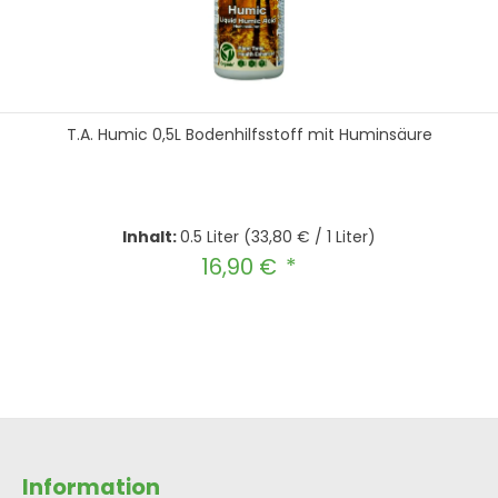
T.A. Humic 0,5L Bodenhilfsstoff mit Huminsäure
Inhalt:
0.5 Liter
(33,80 € / 1 Liter)
16,90 €
Regulärer Preis:
hten Wert ein oder benutze die Schal
In den Warenkorb
Information