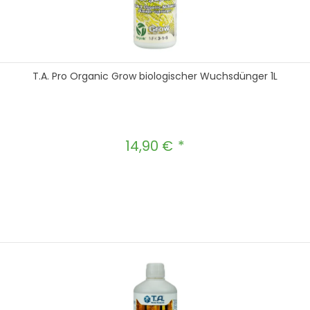
T.A. Pro Organic Grow biologischer Wuchsdünger 1L
14,90 €
Regulärer Preis:
hten Wert ein oder benutze die Schal
In den Warenkorb