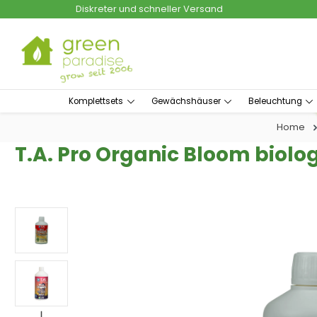
Diskreter und schneller Versand
um Hauptinhalt springen
Zur Suche springen
Komplettsets
Gewächshäuser
Beleuchtung
Home
T.A. Pro Organic Bloom biolo
Bildergalerie überspringen