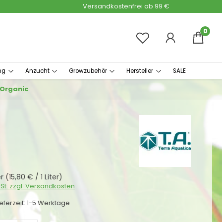
Versandkostenfrei ab 99 €
0
ng
Anzucht
Growzubehör
Hersteller
SALE
 Organic
s:
er
(15,80 € / 1 Liter)
wSt. zzgl. Versandkosten
ieferzeit: 1-5 Werktage