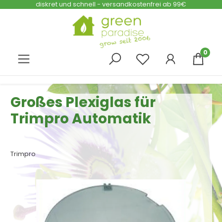
diskret und schnell - versandkostenfrei ab 99€
Zum Hauptinhalt springen
0
Großes Plexiglas für
Trimpro Automatik
Trimpro
Bildergalerie überspringen