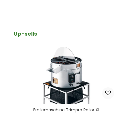
Produkt Anzahl: Gib den gewünscht
In den Warenkorb
Produktgalerie überspringen
Up-sells
Erntemaschine Trimpro Rotor XL