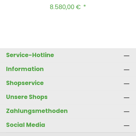
8.580,00 €
Regulärer Preis:
Produkt Anzahl: Gib den gewünscht
In den Warenkorb
Service-Hotline
Information
Shopservice
Unsere Shops
Zahlungsmethoden
Social Media