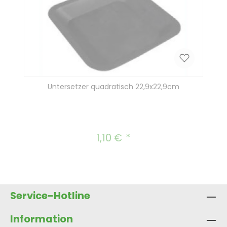
Untersetzer quadratisch 22,9x22,9cm
1,10 €
Regulärer Preis:
Service-Hotline
Information