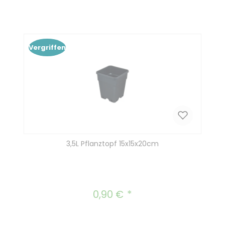
Vergriffen
3,5L Pflanztopf 15x15x20cm
0,90 €
Regulärer Preis: