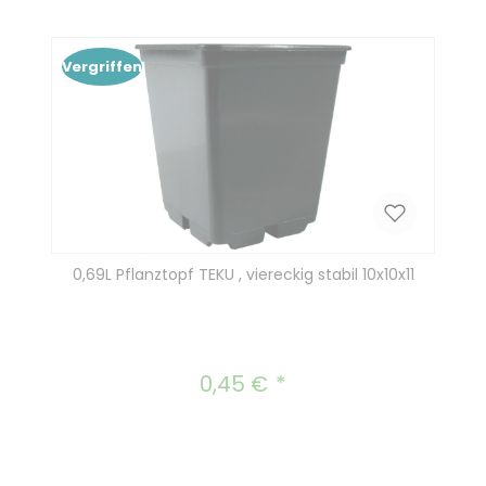
Vergriffen
0,69L Pflanztopf TEKU , viereckig stabil 10x10x11
0,45 €
Regulärer Preis: