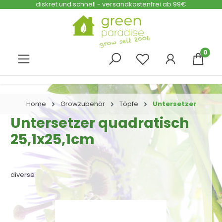
diskret und schnell - versandkostenfrei ab 99€
Zum Hauptinhalt springen
0
Home
Growzubehör
Töpfe
Untersetzer
Untersetzer quadratisch
25,1x25,1cm
diverse
Bildergalerie überspringen