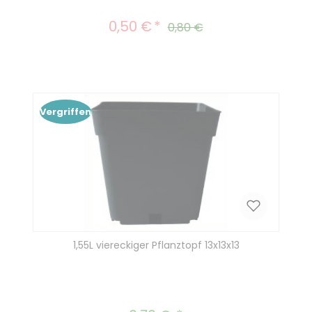
0,50 €
Verkaufspreis:
Regulärer Preis:
0,80 €
Vergriffen
1,55L viereckiger Pflanztopf 13x13x13