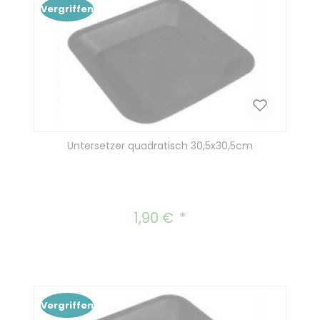
Vergriffen
Untersetzer quadratisch 30,5x30,5cm
1,90 €
Regulärer Preis:
Vergriffen