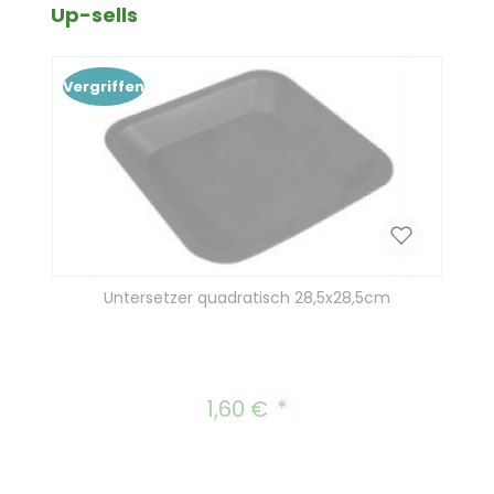
Produktgalerie überspringen
Up-sells
Vergriffen
Untersetzer quadratisch 28,5x28,5cm
1,60 €
Regulärer Preis: