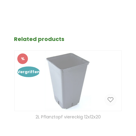
Produktgalerie überspringen
Related products
%
Rabatt
Vergriffen
2L Pflanztopf viereckig 12x12x20