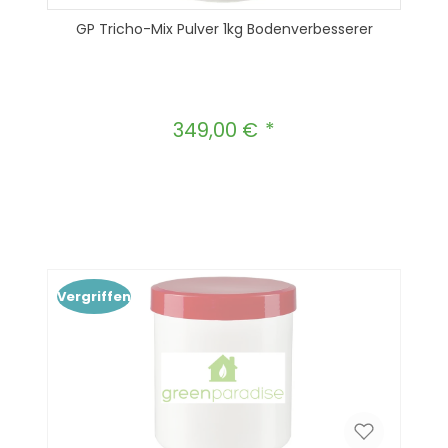
GP Tricho-Mix Pulver 1kg Bodenverbesserer
349,00 €
Regulärer Preis:
Produkt Anzahl: Gib den gewünscht
In den Warenkorb
Vergriffen