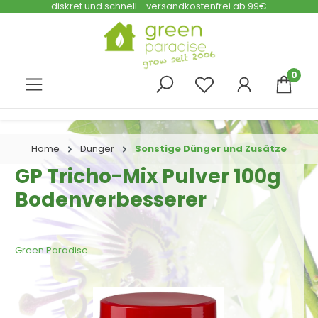
diskret und schnell - versandkostenfrei ab 99€
Zum Hauptinhalt springen
0
Home
Dünger
Sonstige Dünger und Zusätze
GP Tricho-Mix Pulver 100g
Bodenverbesserer
Green Paradise
Bildergalerie überspringen