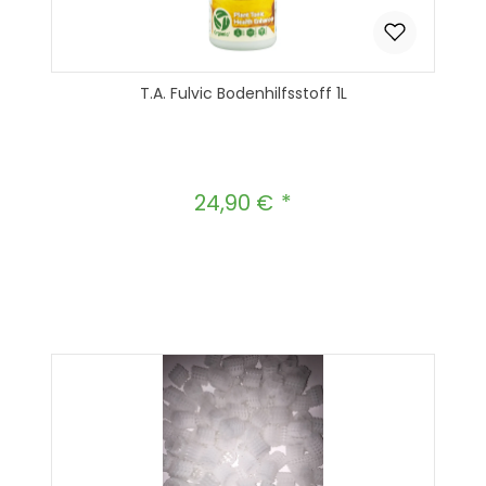
T.A. Fulvic Bodenhilfsstoff 1L
24,90 €
Regulärer Preis:
Produkt Anzahl: Gib den gewünscht
In den Warenkorb