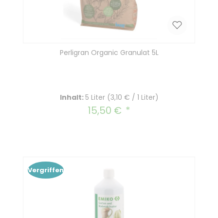
Perligran Organic Granulat 5L
Inhalt:
5 Liter
(3,10 € / 1 Liter)
15,50 €
Regulärer Preis:
Vergriffen