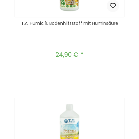
T.A. Humic 1L Bodenhilfsstoff mit Huminsäure
24,90 €
Regulärer Preis:
Produkt Anzahl: Gib den gewünscht
In den Warenkorb