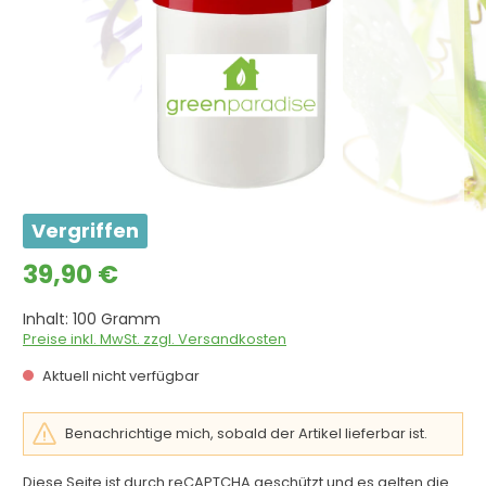
Vergriffen
Regulärer Preis:
39,90 €
Inhalt:
100 Gramm
Preise inkl. MwSt. zzgl. Versandkosten
Aktuell nicht verfügbar
Benachrichtige mich, sobald der Artikel lieferbar ist.
Diese Seite ist durch reCAPTCHA geschützt und es gelten die