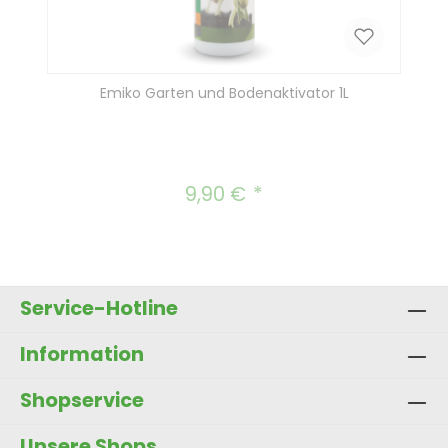
Emiko Garten und Bodenaktivator 1L
9,90 €
Regulärer Preis:
Service-Hotline
Information
Shopservice
Unsere Shops