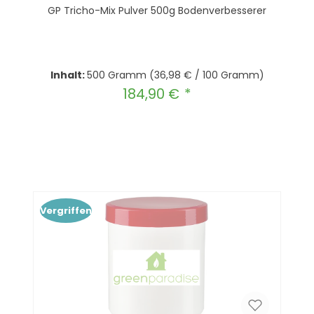
GP Tricho-Mix Pulver 500g Bodenverbesserer
Inhalt:
500 Gramm
(36,98 € / 100 Gramm)
184,90 €
Regulärer Preis:
Produkt Anzahl: Gib den gewünscht
In den Warenkorb
Vergriffen