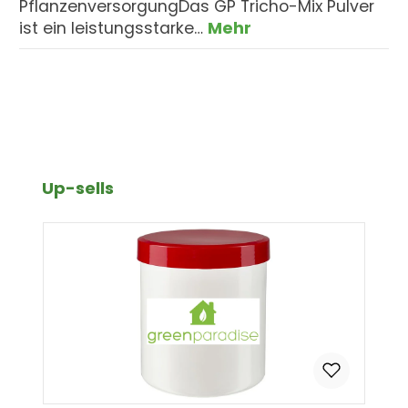
PflanzenversorgungDas GP Tricho-Mix Pulver
ist ein leistungsstarke…
Mehr
Produktgalerie überspringen
Up-sells