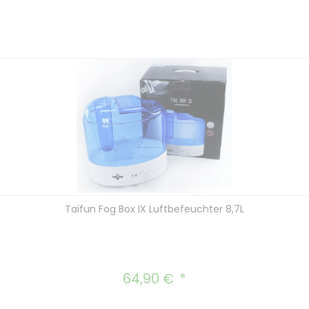
Taifun Fog Box IX Luftbefeuchter 8,7L
64,90 €
Regulärer Preis: