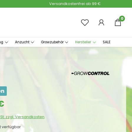
Versandkostenfrei ab 99 €
0
ng
Anzucht
Growzubehör
Hersteller
SALE
en
s:
€
wSt. zzgl. Versandkosten
ht verfügbar