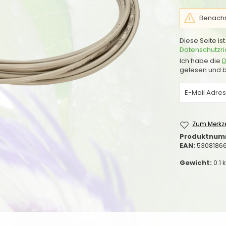
Benachri
Diese Seite i
Datenschutzric
Ich habe die
D
gelesen und b
Zum Merkze
Produktnum
EAN:
5308186
Gewicht:
0.1 