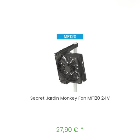
Secret Jardin Monkey Fan MF120 24V
27,90 €
Regulärer Preis: