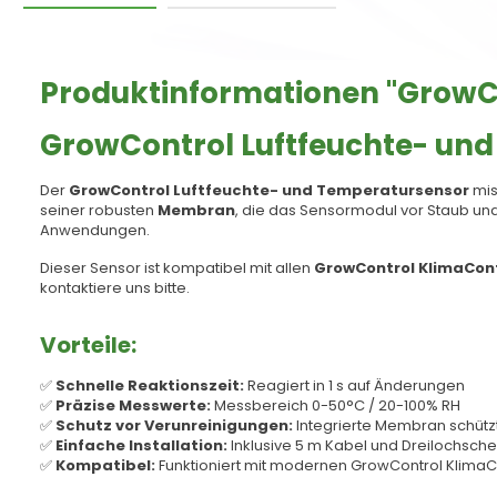
Produktinformationen "GrowC
GrowControl Luftfeuchte- un
Der
GrowControl Luftfeuchte- und Temperatursensor
mis
seiner robusten
Membran
, die das Sensormodul vor Staub und
Anwendungen.
Dieser Sensor ist kompatibel mit allen
GrowControl KlimaCont
kontaktiere uns bitte.
Vorteile:
✅
Schnelle Reaktionszeit:
Reagiert in 1 s auf Änderungen
✅
Präzise Messwerte:
Messbereich 0-50°C / 20-100% RH
✅
Schutz vor Verunreinigungen:
Integrierte Membran schüt
✅
Einfache Installation:
Inklusive 5 m Kabel und Dreilochsch
✅
Kompatibel:
Funktioniert mit modernen GrowControl Klim