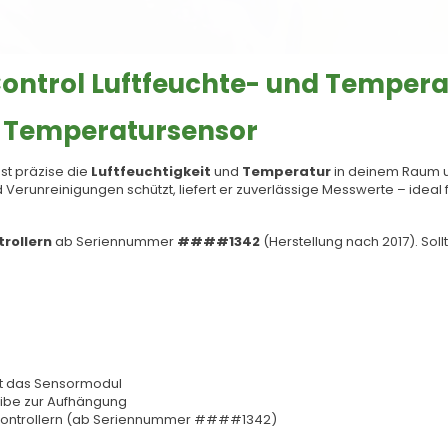
ontrol Luftfeuchte- und Tempera
d Temperatursensor
st präzise die
Luftfeuchtigkeit
und
Temperatur
in deinem Raum u
 Verunreinigungen schützt, liefert er zuverlässige Messwerte – ide
rollern
ab Seriennummer
####1342
(Herstellung nach 2017). Sollt
zt das Sensormodul
eibe zur Aufhängung
aControllern (ab Seriennummer ####1342)