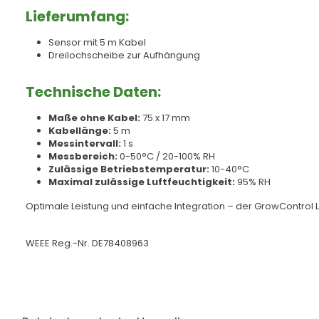
Lieferumfang:
Sensor mit 5 m Kabel
Dreilochscheibe zur Aufhängung
Technische Daten:
Maße ohne Kabel:
75 x 17 mm
Kabellänge:
5 m
Messintervall:
1 s
Messbereich:
0-50°C / 20-100% RH
Zulässige Betriebstemperatur:
10-40°C
Maximal zulässige Luftfeuchtigkeit:
95% RH
Optimale Leistung und einfache Integration – der GrowControl
WEEE Reg.-Nr. DE78408963