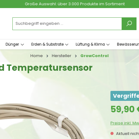
Große Auswahl: über 3.000 Produkte im Sortiment
Dünger
Erden & Substrate
Lüftung & Klima
Bewässeru
Home
Hersteller
GrowControl
nd Temperatursensor
Vergriff
Regulärer Prei
59,90 
Preise inkl. M
Aktuell nic