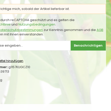
chtige mich, sobald der Artikel lieferbar ist.
st durch reCAPTCHA geschützt und es gelten die
htlinie
und
Nutzungsbedingungen
.
atenschutzbestimmungen
zur Kenntnis genommen und die
AGB
in mit ihnen einverstanden.
Benachrichtigen
ttel hinzufügen
mer:
g1157KLIGCZ10
639713
kg