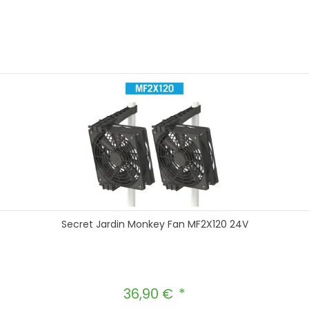
hten Wert ein oder benutze die Schal
In den Warenkorb
Secret Jardin Monkey Fan MF2X120 24V
36,90 €
Regulärer Preis: