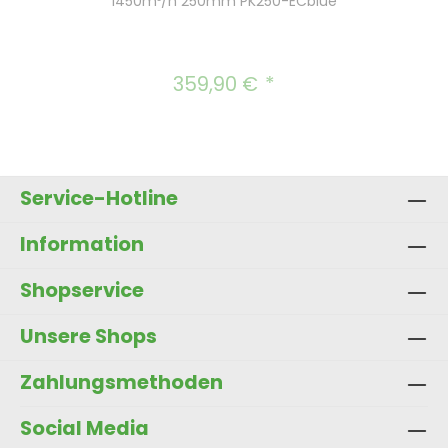
1450m³/h 250mm PK250-ECblue
359,90 €
Regulärer Preis:
Service-Hotline
Information
Shopservice
Unsere Shops
Zahlungsmethoden
Social Media