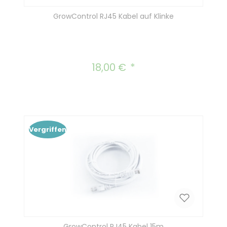
GrowControl RJ45 Kabel auf Klinke
18,00 €
Regulärer Preis:
Vergriffen
GrowControl RJ45 Kabel 15m