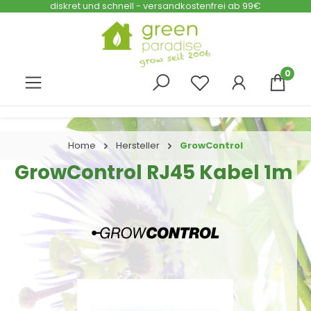
diskret und schnell - versandkostenfrei ab 99€
Zum Hauptinhalt springen
0
Home
Hersteller
GrowControl
GrowControl RJ45 Kabel 1m
Bildergalerie überspringen