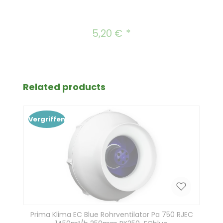
5,20 €
Regulärer Preis:
Produktgalerie überspringen
Related products
Vergriffen
Prima Klima EC Blue Rohrventilator Pa 750 RJEC