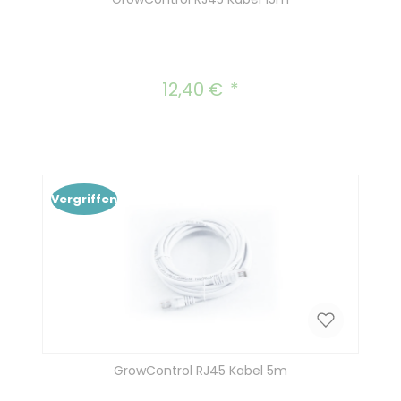
12,40 €
Regulärer Preis:
Vergriffen
GrowControl RJ45 Kabel 5m