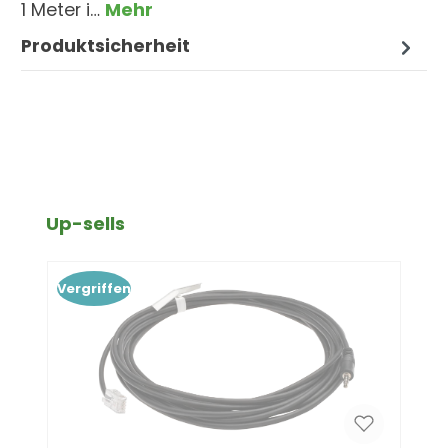
1 Meter i…
Mehr
Produktsicherheit
Produktgalerie überspringen
Up-sells
Vergriffen