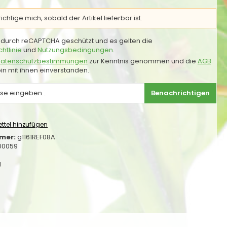
chtige mich, sobald der Artikel lieferbar ist.
st durch reCAPTCHA geschützt und es gelten die
htlinie
und
Nutzungsbedingungen
.
atenschutzbestimmungen
zur Kenntnis genommen und die
AGB
in mit ihnen einverstanden.
Benachrichtigen
ttel hinzufügen
mer:
g1161REF08A
00059
g