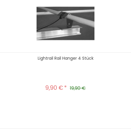
Lightrail Rail Hanger 4 Stück
9,90 €
Verkaufspreis:
Regulärer Preis:
19,90 €
hten Wert ein oder benutze die Schal
In den Warenkorb