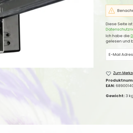
Benachri
Diese Seite i
Datenschutzric
Ich habe die
D
gelesen und b
Zum Merkze
Produktnum
EAN:
6890014
Gewicht:
3 k