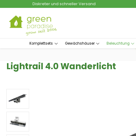
Diskreter und schneller Versand
um Hauptinhalt springen
Zur Suche springen
Komplettsets
Gewächshäuser
Beleuchtung
Lightrail 4.0 Wanderlicht
Bildergalerie überspringen