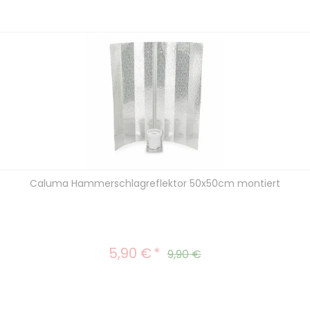
Caluma Hammerschlagreflektor 50x50cm montiert
5,90 €
Verkaufspreis:
Regulärer Preis:
9,90 €