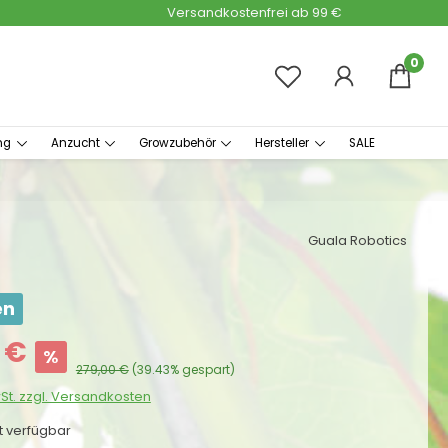
Versandkostenfrei ab 99 €
0
ng
Anzucht
Growzubehör
Hersteller
SALE
Guala Robotics
en
:
 €
%
Regulärer Preis:
279,00 €
(39.43% gespart)
wSt. zzgl. Versandkosten
ht verfügbar