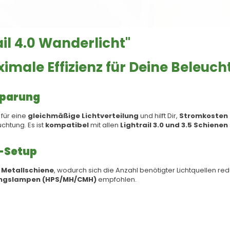
il 4.0 Wanderlicht"
ximale Effizienz für Deine Beleuc
sparung
 für eine
gleichmäßige Lichtverteilung
und hilft Dir,
Stromkosten 
chtung. Es ist
kompatibel
mit allen
Lightrail 3.0 und 3.5 Schienen
w-Setup
n
Metallschiene
, wodurch sich die Anzahl benötigter Lichtquellen red
ngslampen (HPS/MH/CMH)
empfohlen.