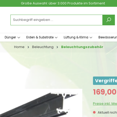
Große Auswahl: über 3.000 Produkte im Sortiment
Dünger
Erden & Substrate
Lüftung & Klima
Bewässeru
Home
Beleuchtung
Beleuchtungszubehör
Vergriff
Verkaufspreis
169,00
Preise inkl. M
Aktuell nic