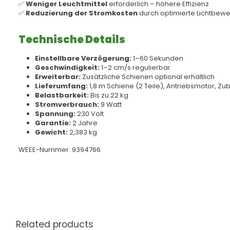
✅
Weniger Leuchtmittel
erforderlich – höhere Effizienz
✅
Reduzierung der Stromkosten
durch optimierte Lichtbew
Technische Details
Einstellbare Verzögerung:
1–60 Sekunden
Geschwindigkeit:
1–2 cm/s regulierbar
Erweiterbar:
Zusätzliche Schienen optional erhältlich
Lieferumfang:
1,8 m Schiene (2 Teile), Antriebsmotor, Zu
Belastbarkeit:
Bis zu 22 kg
Stromverbrauch:
9 Watt
Spannung:
230 Volt
Garantie:
2 Jahre
Gewicht:
2,383 kg
WEEE-Nummer: 9394766
Related products