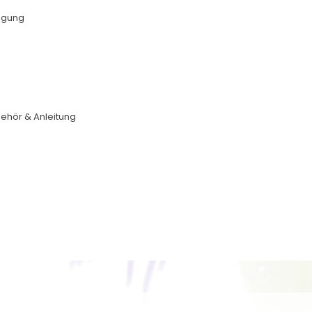
egung
behör & Anleitung