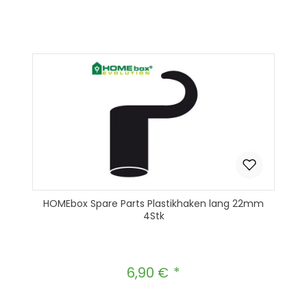
Produkt Anzahl: Gib den gewünscht
In den Warenkorb
HOMEbox Spare Parts Plastikhaken lang 22mm
4Stk
6,90 €
Regulärer Preis: