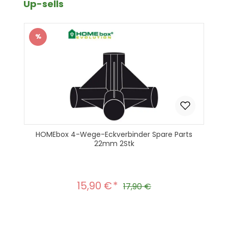
Produktgalerie überspringen
Up-sells
%
Rabatt
HOMEbox 4-Wege-Eckverbinder Spare Parts
22mm 2Stk
15,90 €
Verkaufspreis:
Regulärer Preis:
17,90 €
Produkt Anzahl: Gib den gewünscht