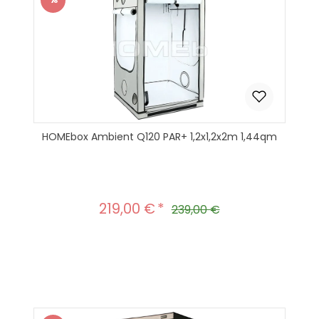
Rabatt
HOMEbox Ambient Q120 PAR+ 1,2x1,2x2m 1,44qm
219,00 €
Verkaufspreis:
Regulärer Preis:
239,00 €
Produkt Anzahl: Gib den gewünscht
In den Warenkorb