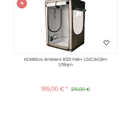
%
Rabatt
HOMEbox Ambient R120 PAR+ 1,2x0,9x1,8m
1,08qm
189,00 €
Verkaufspreis:
Regulärer Preis:
215,00 €
Produkt Anzahl: Gib den gewünscht
In den Warenkorb