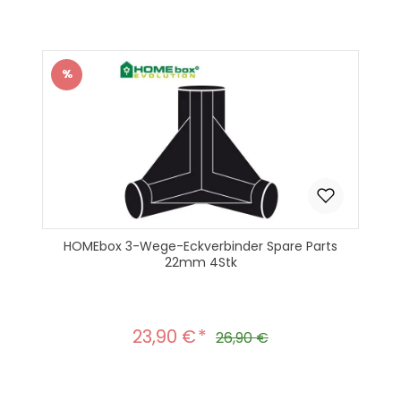
In den Warenkorb
%
Rabatt
HOMEbox 3-Wege-Eckverbinder Spare Parts
22mm 4Stk
23,90 €
Verkaufspreis:
Regulärer Preis:
26,90 €