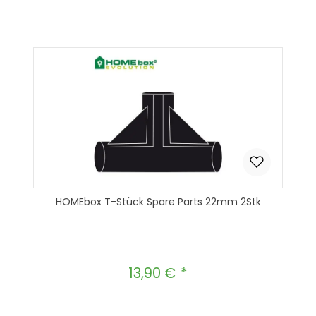
Produkt Anzahl: Gib den gewünscht
In den Warenkorb
HOMEbox T-Stück Spare Parts 22mm 2Stk
13,90 €
Regulärer Preis: