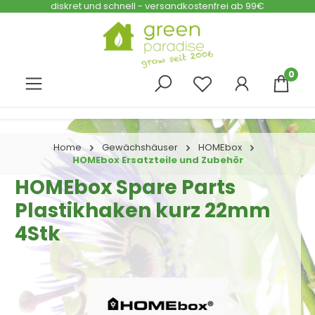
diskret und schnell - versandkostenfrei ab 99€
Zum Hauptinhalt springen
0
Home
Gewächshäuser
HOMEbox
HOMEbox Ersatzteile und Zubehör
HOMEbox Spare Parts
Plastikhaken kurz 22mm
4Stk