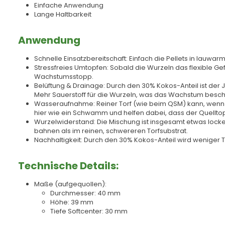
Einfache Anwendung
Lange Haltbarkeit
Anwendung
Schnelle Einsatzbereitschaft: Einfach die Pellets in lauw
Stressfreies Umtopfen: Sobald die Wurzeln das flexible G
Wachstumsstopp.
Belüftung & Drainage: Durch den 30% Kokos-Anteil ist der 
Mehr Sauerstoff für die Wurzeln, was das Wachstum besch
Wasseraufnahme: Reiner Torf (wie beim QSM) kann, wenn e
hier wie ein Schwamm und helfen dabei, dass der Quelltop
Wurzelwiderstand: Die Mischung ist insgesamt etwas locker
bahnen als im reinen, schwereren Torfsubstrat.
Nachhaltigkeit: Durch den 30% Kokos-Anteil wird weniger 
Technische Details:
Maße (aufgequollen):
Durchmesser: 40 mm
Höhe: 39 mm
Tiefe Softcenter: 30 mm