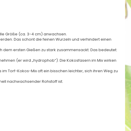
volle Größe (ca. 3-4 cm) anwachsen.
werden. Das schont die feinen Wurzeln und verhindert einen
 nach dem ersten Gießen zu stark zusammensackt. Das bedeutet:
nehmen (er wird „hydrophob“). Die Kokosfasern im Mix wirken
m Torf-Kokos-Mix oft ein bisschen leichter, sich ihren Weg zu
nell nachwachsender Rohstoff ist.