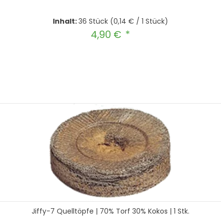
Inhalt:
36 Stück
(0,14 € / 1 Stück)
4,90 €
Regulärer Preis:
hten Wert ein oder benutze die Schal
In den Warenkorb
Jiffy-7 Quelltöpfe | 70% Torf 30% Kokos | 1 Stk.