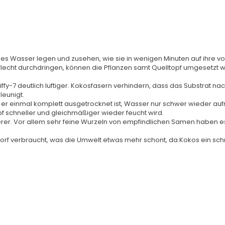
armes Wasser legen und zusehen, wie sie in wenigen Minuten auf ihre 
eflecht durchdringen, können die Pflanzen samt Quelltopf umgesetzt 
Jiffy-7 deutlich luftiger. Kokosfasern verhindern, dass das Substrat
leunigt.
r einmal komplett ausgetrocknet ist, Wasser nur schwer wieder auf
f schneller und gleichmäßiger wieder feucht wird.
er. Vor allem sehr feine Wurzeln von empfindlichen Samen haben es i
Torf verbraucht, was die Umwelt etwas mehr schont, da Kokos ein sch