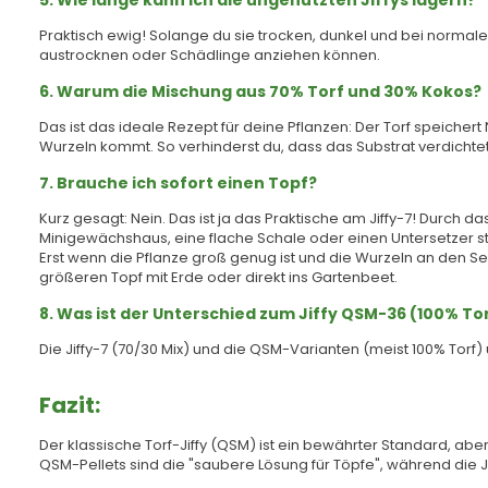
5. Wie lange kann ich die ungenutzten Jiffys lagern?
Praktisch ewig! Solange du sie trocken, dunkel und bei normaler 
austrocknen oder Schädlinge anziehen können.
6. Warum die Mischung aus 70% Torf und 30% Kokos?
Das ist das ideale Rezept für deine Pflanzen: Der Torf speichert
Wurzeln kommt. So verhinderst du, dass das Substrat verdichtet
7. Brauche ich sofort einen Topf?
Kurz gesagt: Nein. Das ist ja das Praktische am Jiffy-7! Durch da
Minigewächshaus, eine flache Schale oder einen Untersetzer st
Erst wenn die Pflanze groß genug ist und die Wurzeln an den Sei
größeren Topf mit Erde oder direkt ins Gartenbeet.
8. Was ist der Unterschied zum Jiffy QSM-36 (100% To
Die Jiffy-7 (70/30 Mix) und die QSM-Varianten (meist 100% Torf
Fazit:
Der klassische Torf-Jiffy (QSM) ist ein bewährter Standard, ab
QSM-Pellets sind die "saubere Lösung für Töpfe", während die Ji