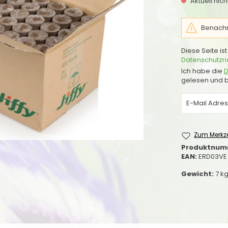
Aktuell nic
Benachri
Diese Seite i
Datenschutzric
Ich habe die
D
gelesen und b
Zum Merkze
Produktnum
EAN:
ERD03VE
Gewicht:
7 k