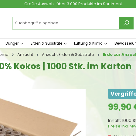
Große Auswahl: über 3.000 Produkte im Sortiment
Dünger
Erden & Substrate
Lüftung & Klima
Bewässeru
ome
Anzucht
Anzucht Erden & Substrate
Erde zur Anzuc
30% Kokos | 1000 Stk. im Karton
Vergriff
Regulärer Prei
99,90 
Inhalt:
1000 
Preise inkl. M