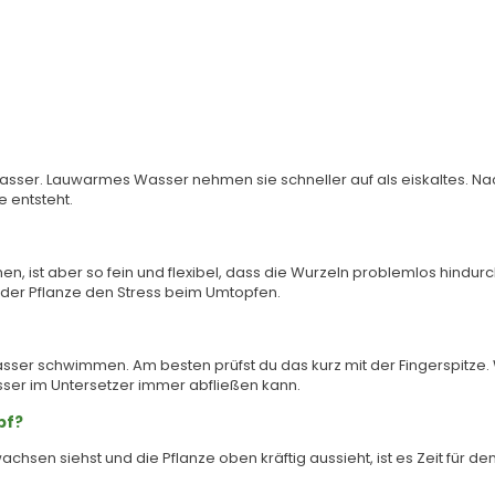
7
asser. Lauwarmes Wasser nehmen sie schneller auf als eiskaltes. Nach
 entsteht.
en, ist aber so fein und flexibel, dass die Wurzeln problemlos hindur
t der Pflanze den Stress beim Umtopfen.
asser schwimmen. Am besten prüfst du das kurz mit der Fingerspitze. We
ser im Untersetzer immer abfließen kann.
opf?
hsen siehst und die Pflanze oben kräftig aussieht, ist es Zeit für de