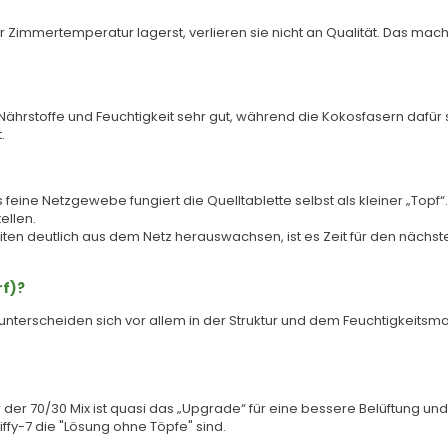
Zimmertemperatur lagerst, verlieren sie nicht an Qualität. Das macht 
 Nährstoffe und Feuchtigkeit sehr gut, während die Kokosfasern dafür s
.
s feine Netzgewebe fungiert die Quelltablette selbst als kleiner „Topf“
ellen.
ten deutlich aus dem Netz herauswachsen, ist es Zeit für den nächsten 
rf)?
) unterscheiden sich vor allem in der Struktur und dem Feuchtigkeit
er der 70/30 Mix ist quasi das „Upgrade“ für eine bessere Belüftung
ffy-7 die "Lösung ohne Töpfe" sind.