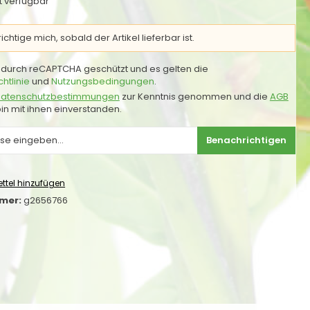
ht verfügbar
chtige mich, sobald der Artikel lieferbar ist.
st durch reCAPTCHA geschützt und es gelten die
htlinie
und
Nutzungsbedingungen
.
atenschutzbestimmungen
zur Kenntnis genommen und die
AGB
in mit ihnen einverstanden.
Benachrichtigen
ttel hinzufügen
mer:
g2656766
g