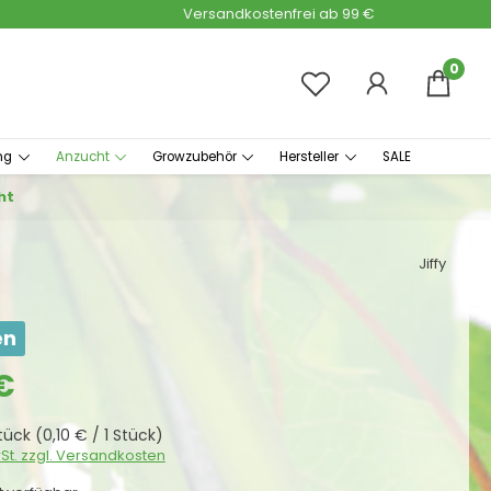
Versandkostenfrei ab 99 €
0
ng
Anzucht
Growzubehör
Hersteller
SALE
ht
Jiffy
en
s:
€
Stück
(0,10 € / 1 Stück)
wSt. zzgl. Versandkosten