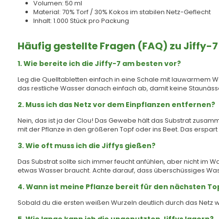
Volumen: 50 ml
Material: 70% Torf / 30% Kokos im stabilen Netz-Geflecht
Inhalt: 1.000 Stück pro Packung
Häufig gestellte Fragen (FAQ) zu Jiffy-
1. Wie bereite ich die Jiffy-7 am besten vor?
Leg die Quelltabletten einfach in eine Schale mit lauwarmem W
das restliche Wasser danach einfach ab, damit keine Staunässe
2. Muss ich das Netz vor dem Einpflanzen entfernen?
Nein, das ist ja der Clou! Das Gewebe hält das Substrat zusamm
mit der Pflanze in den größeren Topf oder ins Beet. Das erspar
3. Wie oft muss ich die Jiffys gießen?
Das Substrat sollte sich immer feucht anfühlen, aber nicht im W
etwas Wasser braucht. Achte darauf, dass überschüssiges Was
4. Wann ist meine Pflanze bereit für den nächsten T
Sobald du die ersten weißen Wurzeln deutlich durch das Netz wac