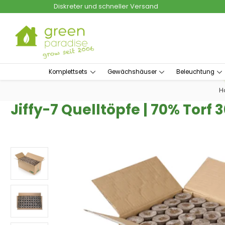
Diskreter und schneller Versand
um Hauptinhalt springen
Zur Suche springen
Komplettsets
Gewächshäuser
Beleuchtung
H
Jiffy-7 Quelltöpfe | 70% Torf 
Bildergalerie überspringen