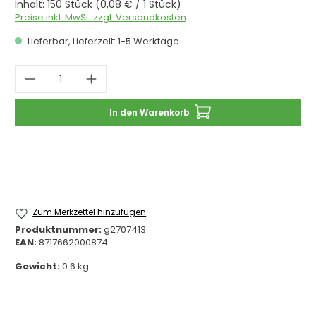
Inhalt:
150 Stück
(0,08 € / 1 Stück)
Preise inkl. MwSt. zzgl. Versandkosten
Lieferbar, Lieferzeit: 1-5 Werktage
Produkt Anzahl: Gib den gewünschten 
In den Warenkorb
Zum Merkzettel hinzufügen
Produktnummer:
g2707413
EAN:
8717662000874
Gewicht:
0.6 kg