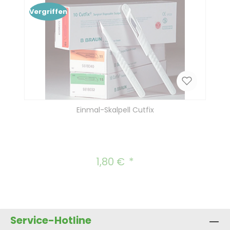
Vergriffen
Einmal-Skalpell Cutfix
1,80 €
Regulärer Preis:
Service-Hotline