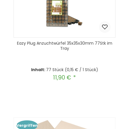
Eazy Plug Anzuchtwürfel 35x35x30mm 77Stk im
Tray
Inhalt:
77 Stück
(0,15 € / 1 Stück)
11,90 €
Regulärer Preis:
Produkt Anzahl: Gib den gewünscht
In den Warenkorb
Vergriffen