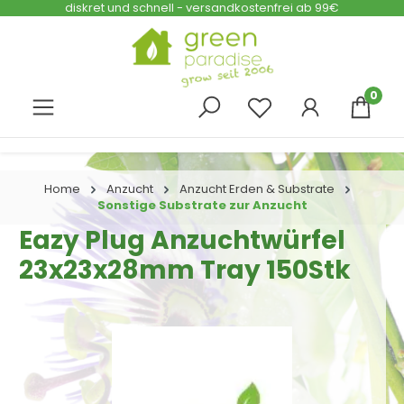
diskret und schnell - versandkostenfrei ab 99€
Zum Hauptinhalt springen
0
Home
Anzucht
Anzucht Erden & Substrate
Sonstige Substrate zur Anzucht
Eazy Plug Anzuchtwürfel
23x23x28mm Tray 150Stk