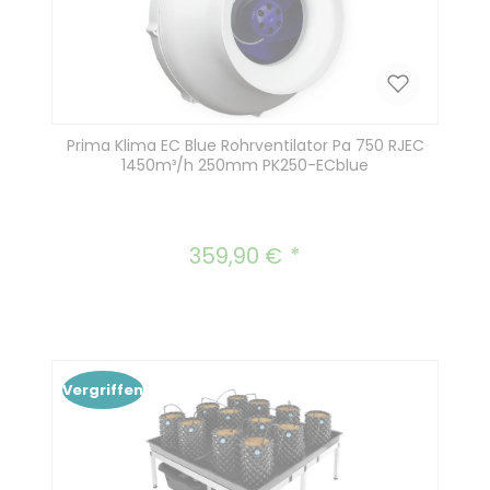
Prima Klima EC Blue Rohrventilator Pa 750 RJEC
1450m³/h 250mm PK250-ECblue
359,90 €
Regulärer Preis:
Vergriffen