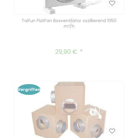
Taifun FlatFan Boxventilator oszillierend 1050
m³/h
29,90 €
Regulärer Preis:
Vergriffen