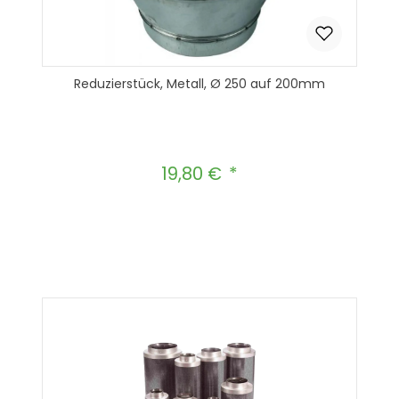
Reduzierstück, Metall, Ø 250 auf 200mm
19,80 €
Regulärer Preis:
Produkt Anzahl: Gib den gewünscht
In den Warenkorb