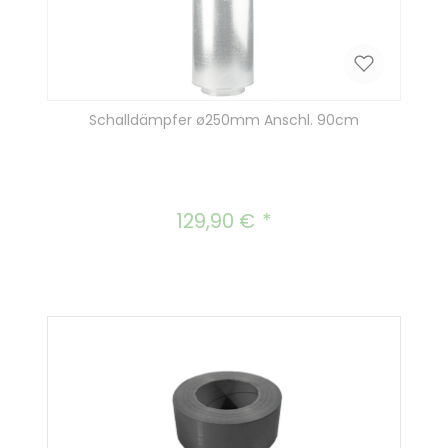
Schalldämpfer ø250mm Anschl. 90cm
129,90 €
Regulärer Preis: