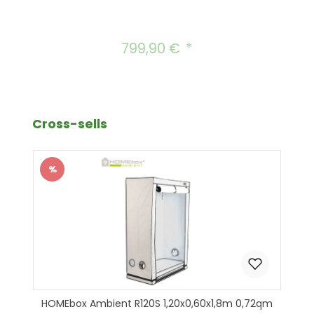
799,90 €
Regulärer Preis:
Produktgalerie überspringen
Cross-sells
%
Rabatt
HOMEbox Ambient R120S 1,20x0,60x1,8m 0,72qm