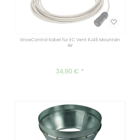
GrowControl Kabel für EC Vent RJ45 Mountain
Air
34,90 €
Regulärer Preis: