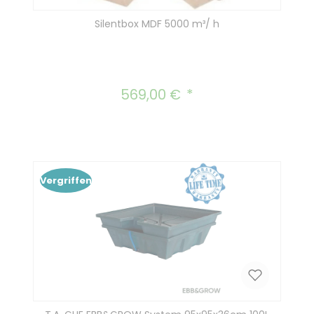
Silentbox MDF 5000 m³/ h
569,00 €
Regulärer Preis:
Vergriffen