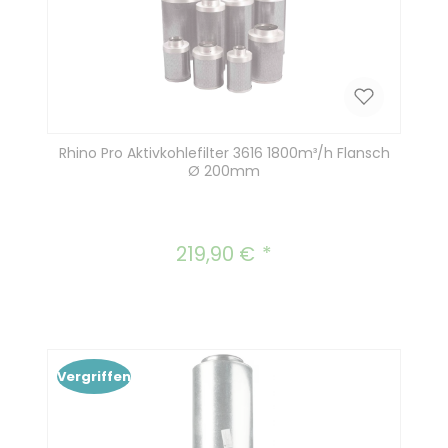
Rhino Pro Aktivkohlefilter 3616 1800m³/h Flansch
Ø 200mm
219,90 €
Regulärer Preis:
Vergriffen