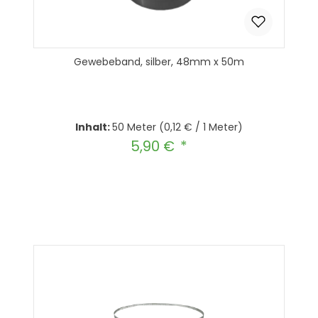
Gewebeband, silber, 48mm x 50m
Inhalt:
50 Meter
(0,12 € / 1 Meter)
5,90 €
Regulärer Preis:
Produkt Anzahl: Gib den gewünscht
In den Warenkorb