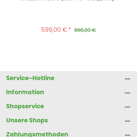
599,00 €
Verkaufspreis:
Regulärer Preis:
668,00 €
Produkt Anzahl: Gib den gewünscht
In den Warenkorb
Service-Hotline
Information
Shopservice
Unsere Shops
Zahlungsmethoden