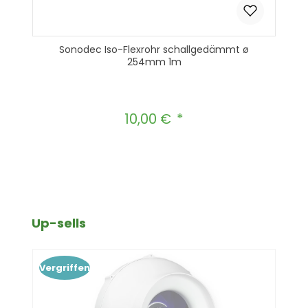
Sonodec Iso-Flexrohr schallgedämmt ø
254mm 1m
10,00 €
Regulärer Preis:
Produkt Anzahl: Gib den gewünscht
In den Warenkorb
Produktgalerie überspringen
Up-sells
Vergriffen