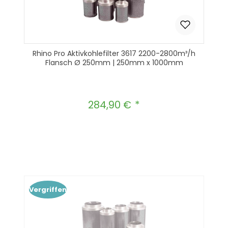
Rhino Pro Aktivkohlefilter 3617 2200-2800m³/h
Flansch Ø 250mm | 250mm x 1000mm
284,90 €
Regulärer Preis:
Produkt Anzahl: Gib den gewünscht
In den Warenkorb
Vergriffen