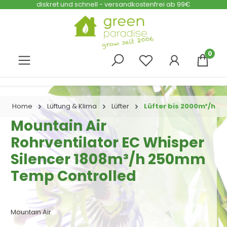
diskret und schnell - versandkostenfrei ab 99€
Zum Hauptinhalt springen
0
Home
Lüftung & Klima
Lüfter
Lüfter bis 2000m³/h
Mountain Air
Rohrventilator EC Whisper
Silencer 1808m³/h 250mm
Temp Controlled
Mountain Air