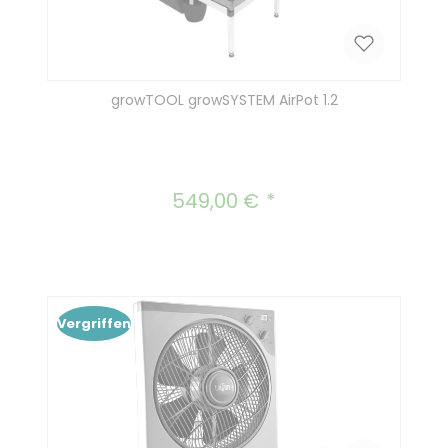
growTOOL growSYSTEM AirPot 1.2
549,00 €
Regulärer Preis:
Vergriffen