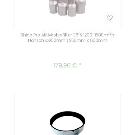
Rhino Pro Aktivkohlefilter 3615 1200-1580m³/h
Flansch Ø250mm | 250mm x 600mm
179,90 €
Regulärer Preis: