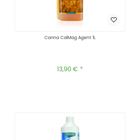
Canna CalMag Agent 1L
13,90 €
Regulärer Preis:
Produkt Anzahl: Gib den gewünscht
In den Warenkorb