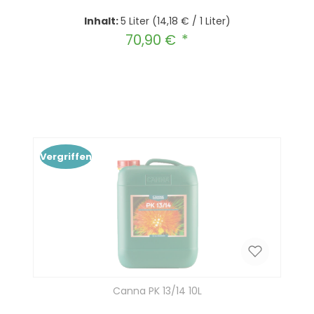
Inhalt:
5 Liter
(14,18 € / 1 Liter)
70,90 €
Regulärer Preis:
Produkt Anzahl: Gib den gewünscht
In den Warenkorb
Vergriffen
Canna PK 13/14 10L