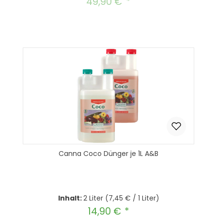
49,90 €
Regulärer Preis:
Canna Coco Dünger je 1L A&B
Inhalt:
2 Liter
(7,45 € / 1 Liter)
14,90 €
Regulärer Preis: