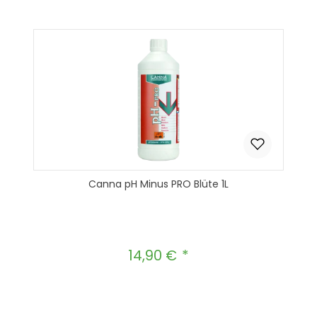
In den Warenkorb
Canna pH Minus PRO Blüte 1L
14,90 €
Regulärer Preis:
Produkt Anzahl: Gib den gewünscht