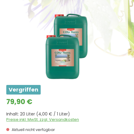
Bildergalerie überspringen
Vergriffen
Regulärer Preis:
79,90 €
Inhalt:
20 Liter
(4,00 € / 1 Liter)
Preise inkl. MwSt. zzgl. Versandkosten
Aktuell nicht verfügbar