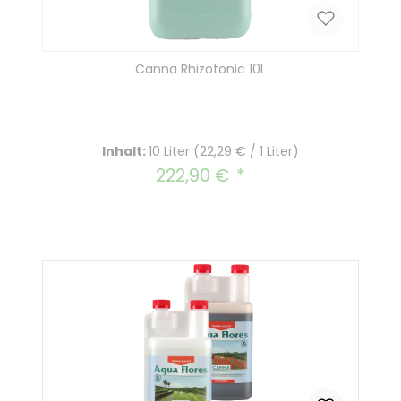
Canna Rhizotonic 10L
Inhalt:
10 Liter
(22,29 € / 1 Liter)
222,90 €
Regulärer Preis: