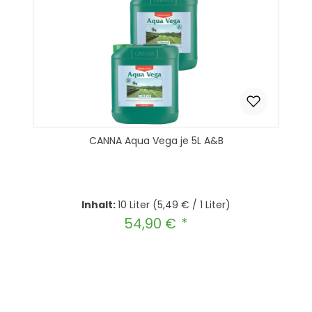
CANNA Aqua Vega je 5L A&B
Inhalt:
10 Liter
(5,49 € / 1 Liter)
54,90 €
Regulärer Preis:
Produkt Anzahl: Gib den gewünscht
In den Warenkorb