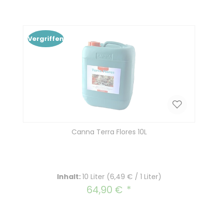
In den Warenkorb
Vergriffen
Canna Terra Flores 10L
Inhalt:
10 Liter
(6,49 € / 1 Liter)
64,90 €
Regulärer Preis: