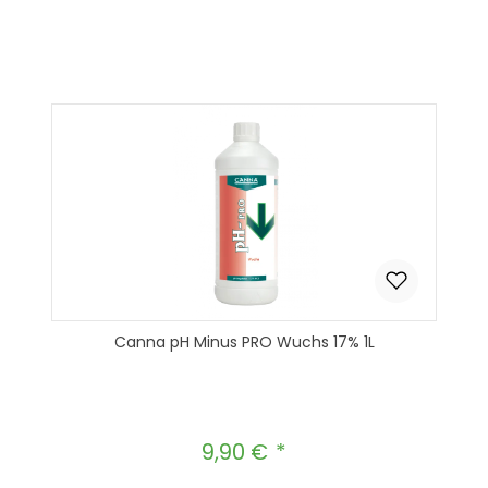
Produkt Anzahl: Gib den gewünscht
In den Warenkorb
Canna pH Minus PRO Wuchs 17% 1L
9,90 €
Regulärer Preis: