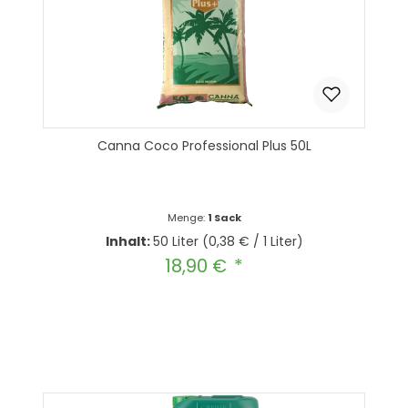
Canna Coco Professional Plus 50L
Menge:
1 Sack
Inhalt:
50 Liter
(0,38 € / 1 Liter)
18,90 €
Regulärer Preis:
Produkt Anzahl: Gib den gewünscht
In den Warenkorb