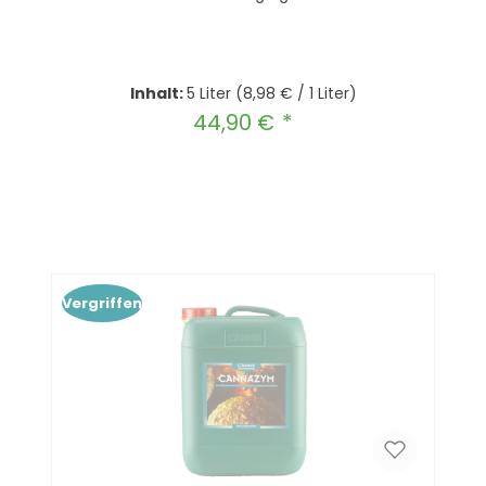
Inhalt:
5 Liter
(8,98 € / 1 Liter)
44,90 €
Regulärer Preis:
Produkt Anzahl: Gib den gewünscht
In den Warenkorb
Vergriffen