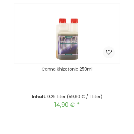
Canna Rhizotonic 250ml
Inhalt:
0.25 Liter
(59,60 € / 1 Liter)
14,90 €
Regulärer Preis:
Produkt Anzahl: Gib den gewünscht