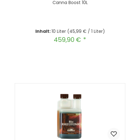
Canna Boost 10L
Inhalt:
10 Liter
(45,99 € / 1 Liter)
459,90 €
Regulärer Preis:
Produkt Anzahl: Gib den gewünscht
In den Warenkorb