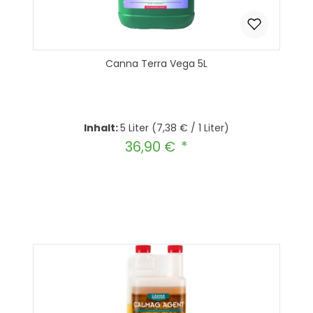
Canna Terra Vega 5L
Inhalt:
5 Liter
(7,38 € / 1 Liter)
36,90 €
Regulärer Preis:
Produkt Anzahl: Gib den gewünscht
In den Warenkorb