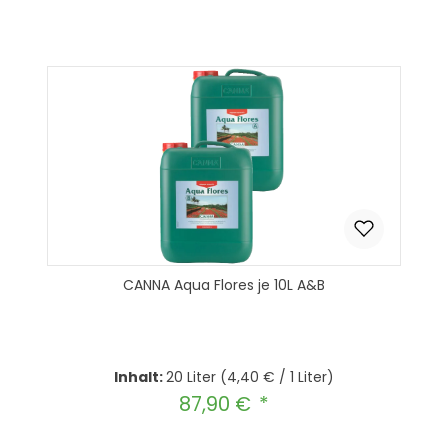
In den Warenkorb
CANNA Aqua Flores je 10L A&B
Inhalt:
20 Liter
(4,40 € / 1 Liter)
87,90 €
Regulärer Preis: