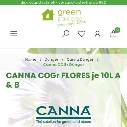
diskret und schnell - versandkostenfrei ab 99€
Zum Hauptinhalt springen
0
Home
Dünger
Canna Dünger
Canna COGr Dünger
CANNA COGr FLORES je 10L A
& B