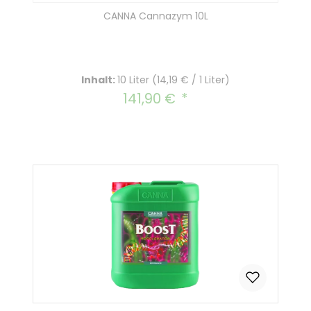
CANNA Cannazym 10L
Inhalt:
10 Liter
(14,19 € / 1 Liter)
141,90 €
Regulärer Preis: