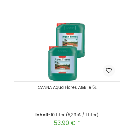
CANNA Aqua Flores A&B je 5L
Inhalt:
10 Liter
(5,39 € / 1 Liter)
53,90 €
Regulärer Preis: