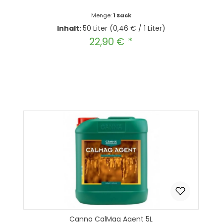
Menge:
1 Sack
Inhalt:
50 Liter
(0,46 € / 1 Liter)
22,90 €
Regulärer Preis:
Produkt Anzahl: Gib den gewünscht
In den Warenkorb
Canna CalMag Agent 5L