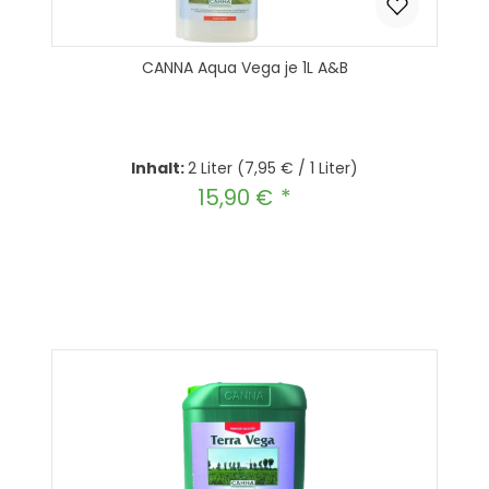
CANNA Aqua Vega je 1L A&B
Inhalt:
2 Liter
(7,95 € / 1 Liter)
15,90 €
Regulärer Preis:
Produkt Anzahl: Gib den gewünscht
In den Warenkorb