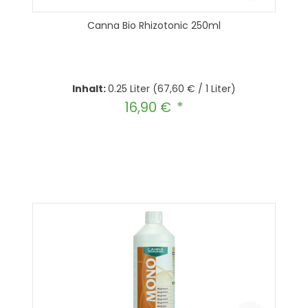
Canna Bio Rhizotonic 250ml
Inhalt:
0.25 Liter
(67,60 € / 1 Liter)
16,90 €
Regulärer Preis:
Produkt Anzahl: Gib den gewünscht
In den Warenkorb