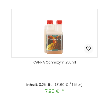
CANNA Cannazym 250ml
Inhalt:
0.25 Liter
(31,60 € / 1 Liter)
7,90 €
Regulärer Preis:
Produkt Anzahl: Gib den gewünscht