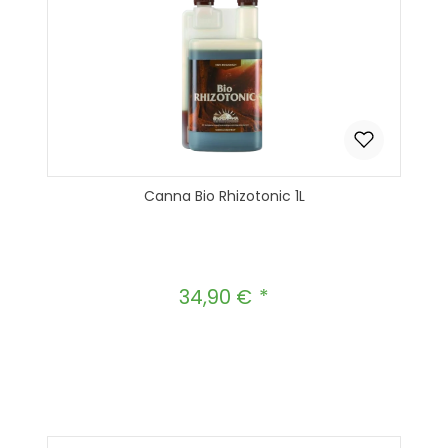
Canna Bio Rhizotonic 1L
34,90 €
Regulärer Preis:
Produkt Anzahl: Gib den gewünscht
In den Warenkorb