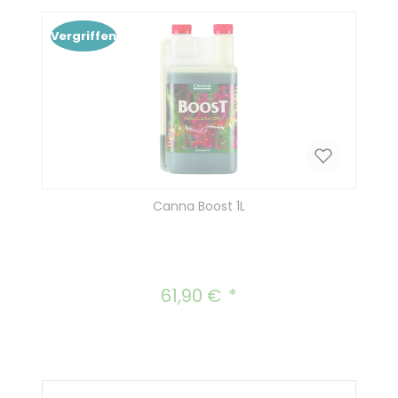
Vergriffen
Canna Boost 1L
61,90 €
Regulärer Preis: