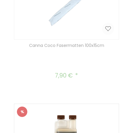
Canna Coco Fasermatten 100x15cm
7,90 €
Regulärer Preis:
%
Rabatt