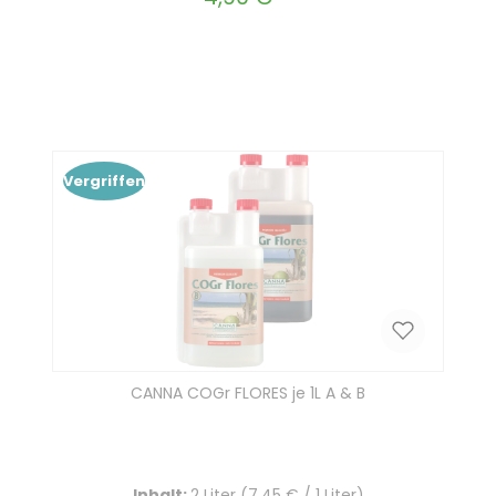
Produkt Anzahl: Gib den gewünscht
In den Warenkorb
Vergriffen
CANNA COGr FLORES je 1L A & B
Inhalt:
2 Liter
(7,45 € / 1 Liter)