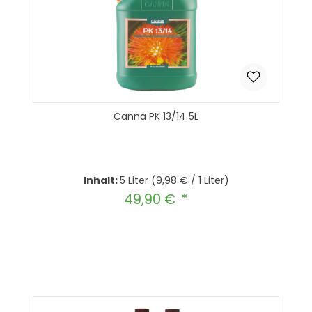
Canna PK 13/14 5L
Inhalt:
5 Liter
(9,98 € / 1 Liter)
49,90 €
Regulärer Preis:
Produkt Anzahl: Gib den gewünscht
In den Warenkorb