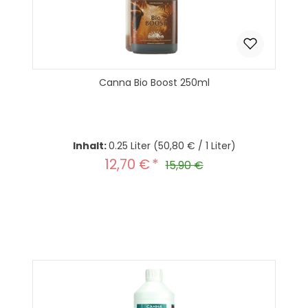
Canna Bio Boost 250ml
Inhalt:
0.25 Liter
(50,80 € / 1 Liter)
12,70 €
Verkaufspreis:
Regulärer Preis:
15,90 €
Produkt Anzahl: Gib den gewünscht
In den Warenkorb