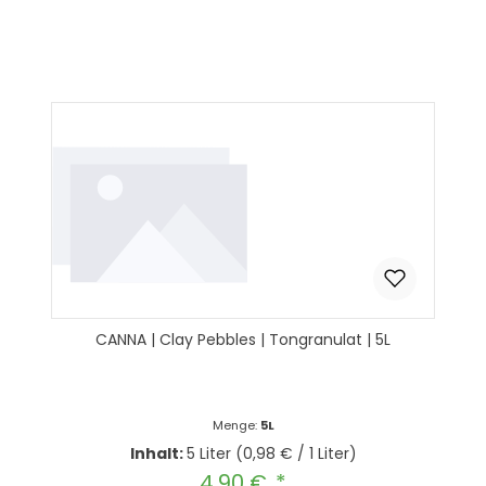
Produkt Anzahl: Gib den gewünscht
In den Warenkorb
CANNA | Clay Pebbles | Tongranulat | 5L
Menge:
5L
Inhalt:
5 Liter
(0,98 € / 1 Liter)
4,90 €
Regulärer Preis: