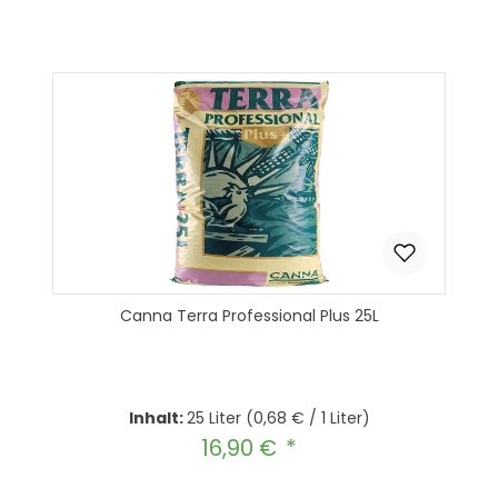
In den Warenkorb
Canna Terra Professional Plus 25L
Inhalt:
25 Liter
(0,68 € / 1 Liter)
16,90 €
Regulärer Preis: