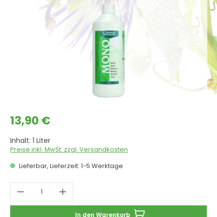
Regulärer Preis:
13,90 €
Inhalt:
1 Liter
Preise inkl. MwSt. zzgl. Versandkosten
Lieferbar, Lieferzeit: 1-5 Werktage
Produkt Anzahl: Gib den gewünschten 
In den Warenkorb