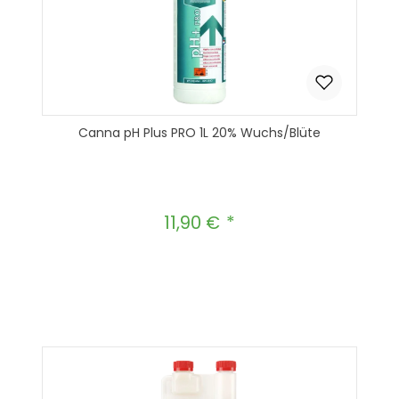
Canna pH Plus PRO 1L 20% Wuchs/Blüte
11,90 €
Regulärer Preis:
Produkt Anzahl: Gib den gewünscht
In den Warenkorb