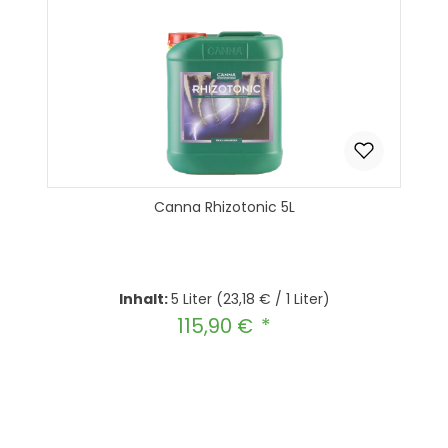
Canna Rhizotonic 5L
Inhalt:
5 Liter
(23,18 € / 1 Liter)
115,90 €
Regulärer Preis:
Produkt Anzahl: Gib den gewünscht