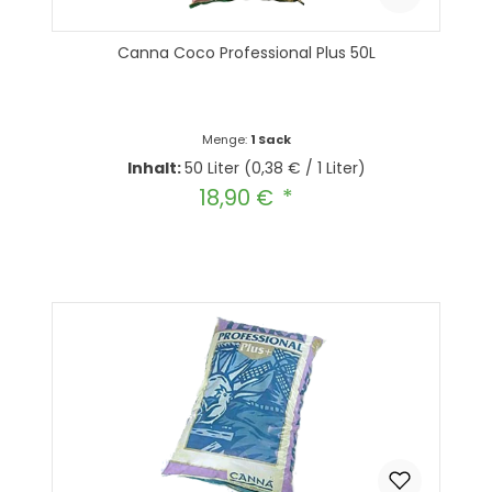
Canna Coco Professional Plus 50L
Menge:
1 Sack
Inhalt:
50 Liter
(0,38 € / 1 Liter)
18,90 €
Regulärer Preis: