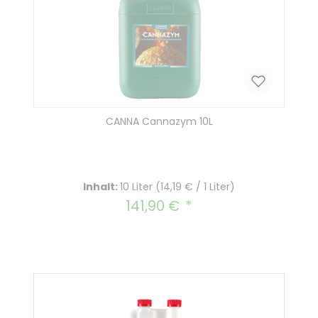
CANNA Cannazym 10L
Inhalt:
10 Liter
(14,19 € / 1 Liter)
141,90 €
Regulärer Preis: