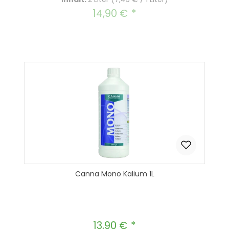
14,90 €
Regulärer Preis:
Canna Mono Kalium 1L
13,90 €
Regulärer Preis: