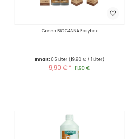
Canna BIOCANNA Easybox
Inhalt:
0.5 Liter
(19,80 € / 1 Liter)
9,90 €
Verkaufspreis:
Regulärer Preis:
11,90 €
Produkt Anzahl: Gib den gewünscht
In den Warenkorb