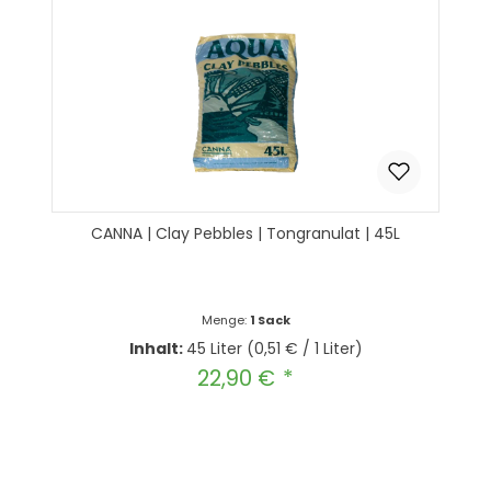
CANNA | Clay Pebbles | Tongranulat | 45L
Menge:
1 Sack
Inhalt:
45 Liter
(0,51 € / 1 Liter)
22,90 €
Regulärer Preis:
Produkt Anzahl: Gib den gewünscht