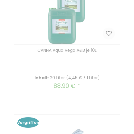
CANNA Aqua Vega A&B je 10L
Inhalt:
20 Liter
(4,45 € / 1 Liter)
88,90 €
Regulärer Preis:
Vergriffen