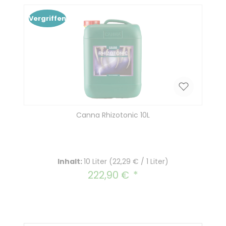
Vergriffen
Canna Rhizotonic 10L
Inhalt:
10 Liter
(22,29 € / 1 Liter)
222,90 €
Regulärer Preis: