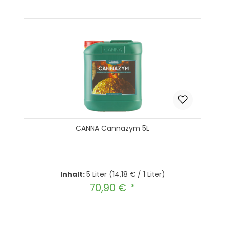
In den Warenkorb
CANNA Cannazym 5L
Inhalt:
5 Liter
(14,18 € / 1 Liter)
70,90 €
Regulärer Preis:
Produkt Anzahl: Gib den gewünscht