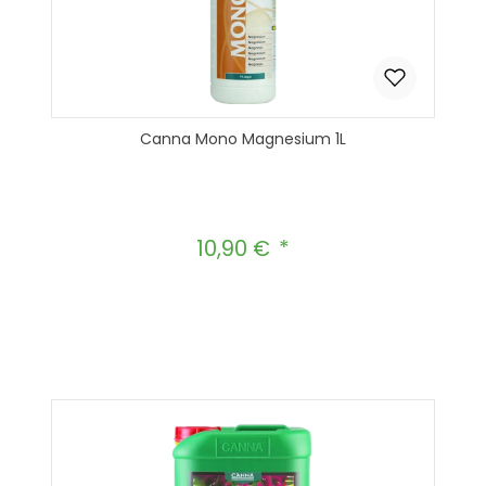
Canna Mono Magnesium 1L
10,90 €
Regulärer Preis:
Produkt Anzahl: Gib den gewünscht
In den Warenkorb