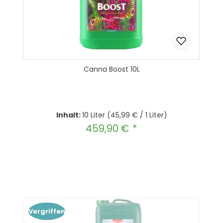
Canna Boost 10L
Inhalt:
10 Liter
(45,99 € / 1 Liter)
459,90 €
Regulärer Preis:
Produkt Anzahl: Gib den gewünscht
In den Warenkorb
Vergriffen