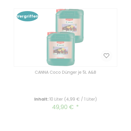
In den Warenkorb
Vergriffen
CANNA Coco Dünger je 5L A&B
Inhalt:
10 Liter
(4,99 € / 1 Liter)
49,90 €
Regulärer Preis: