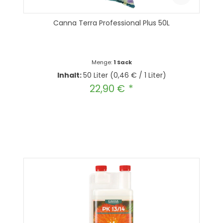
Canna Terra Professional Plus 50L
Menge:
1 Sack
Inhalt:
50 Liter
(0,46 € / 1 Liter)
22,90 €
Regulärer Preis:
Produkt Anzahl: Gib den gewünscht
In den Warenkorb