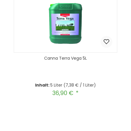
Canna Terra Vega 5L
Inhalt:
5 Liter
(7,38 € / 1 Liter)
36,90 €
Regulärer Preis:
Produkt Anzahl: Gib den gewünscht
In den Warenkorb