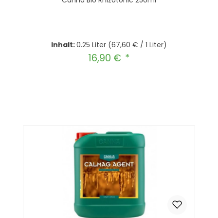
Canna Bio Rhizotonic 250ml
Inhalt:
0.25 Liter
(67,60 € / 1 Liter)
16,90 €
Regulärer Preis:
Produkt Anzahl: Gib den gewünscht
In den Warenkorb