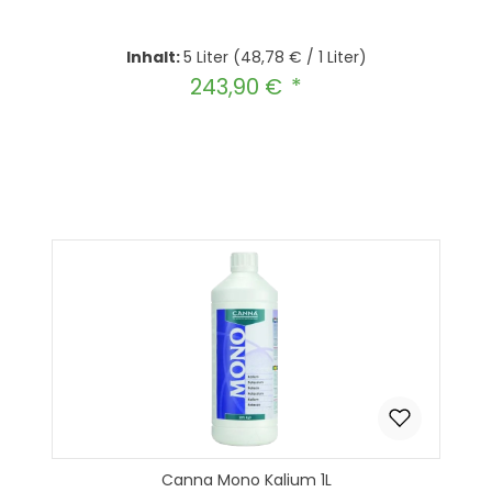
Inhalt:
5 Liter
(48,78 € / 1 Liter)
243,90 €
Regulärer Preis:
Produkt Anzahl: Gib den gewünscht
In den Warenkorb
Canna Mono Kalium 1L