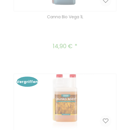
Canna Bio Vega 1L
14,90 €
Regulärer Preis:
Vergriffen