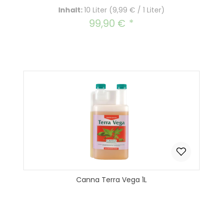
Inhalt:
10 Liter
(9,99 € / 1 Liter)
99,90 €
Regulärer Preis:
Canna Terra Vega 1L