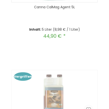
Canna CalMag Agent 5L
Inhalt:
5 Liter
(8,98 € / 1 Liter)
44,90 €
Regulärer Preis:
Produkt Anzahl: Gib den gewünscht
In den Warenkorb
Vergriffen