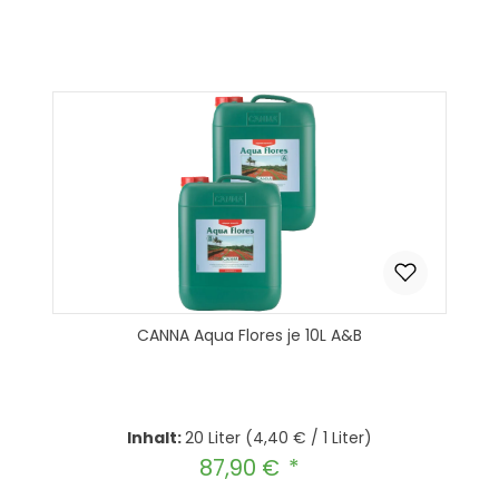
Produkt Anzahl: Gib den gewünscht
In den Warenkorb
CANNA Aqua Flores je 10L A&B
Inhalt:
20 Liter
(4,40 € / 1 Liter)
87,90 €
Regulärer Preis: