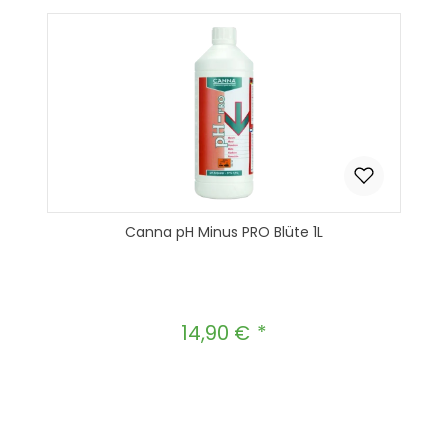
Canna pH Minus PRO Blüte 1L
14,90 €
Regulärer Preis:
Produkt Anzahl: Gib den gewünscht