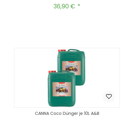
36,90 €
Regulärer Preis:
Produkt Anzahl: Gib den gewünscht
In den Warenkorb
CANNA Coco Dünger je 10L A&B