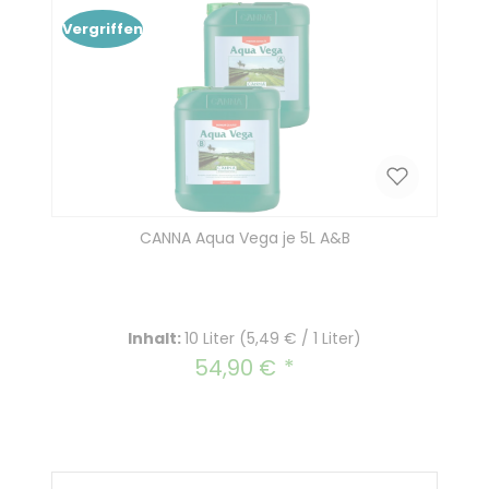
Vergriffen
CANNA Aqua Vega je 5L A&B
Inhalt:
10 Liter
(5,49 € / 1 Liter)
54,90 €
Regulärer Preis: