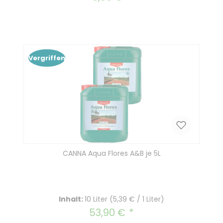
Vergriffen
CANNA Aqua Flores A&B je 5L
Inhalt:
10 Liter
(5,39 € / 1 Liter)
53,90 €
Regulärer Preis: