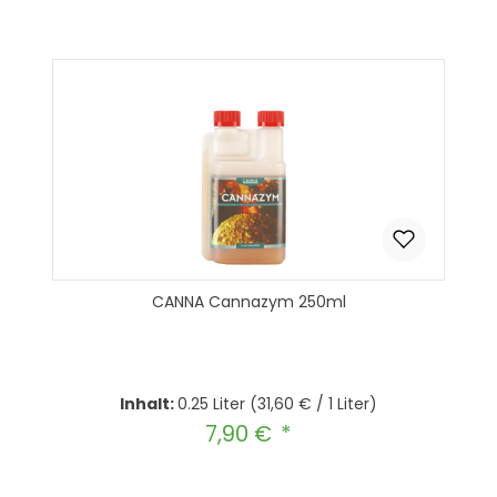
In den Warenkorb
CANNA Cannazym 250ml
Inhalt:
0.25 Liter
(31,60 € / 1 Liter)
7,90 €
Regulärer Preis: