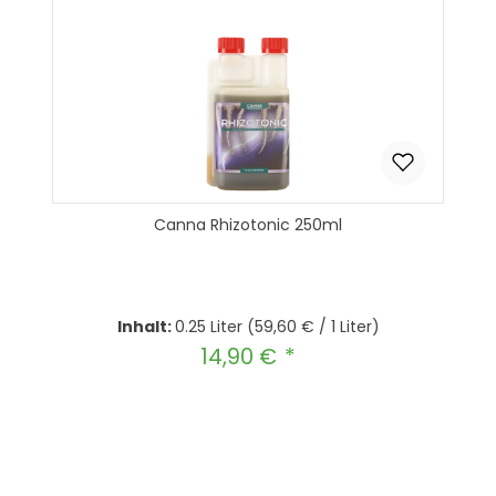
Canna Rhizotonic 250ml
Inhalt:
0.25 Liter
(59,60 € / 1 Liter)
14,90 €
Regulärer Preis:
Produkt Anzahl: Gib den gewünscht
In den Warenkorb