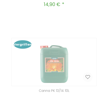
14,90 €
Regulärer Preis:
Produkt Anzahl: Gib den gewünscht
In den Warenkorb
Vergriffen
Canna PK 13/14 10L