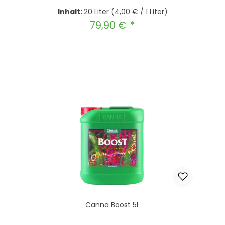
Inhalt:
20 Liter
(4,00 € / 1 Liter)
79,90 €
Regulärer Preis:
Produkt Anzahl: Gib den gewünscht
In den Warenkorb
Canna Boost 5L