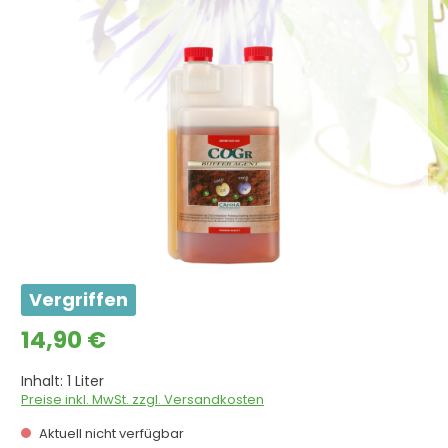
Bildergalerie überspringen
Vergriffen
Regulärer Preis:
14,90 €
Inhalt:
1 Liter
Preise inkl. MwSt. zzgl. Versandkosten
Aktuell nicht verfügbar