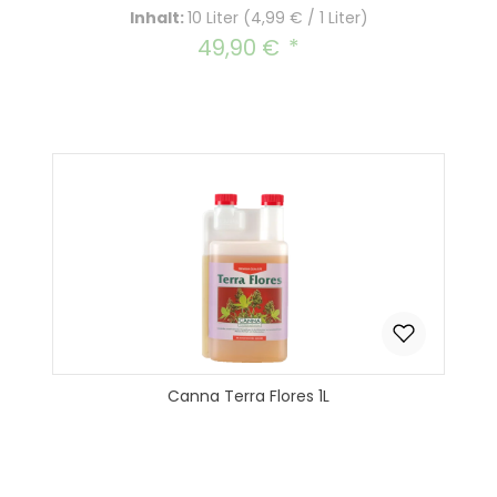
Inhalt:
10 Liter
(4,99 € / 1 Liter)
49,90 €
Regulärer Preis:
Canna Terra Flores 1L