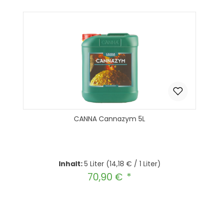
In den Warenkorb
CANNA Cannazym 5L
Inhalt:
5 Liter
(14,18 € / 1 Liter)
70,90 €
Regulärer Preis:
Produkt Anzahl: Gib den gewünscht