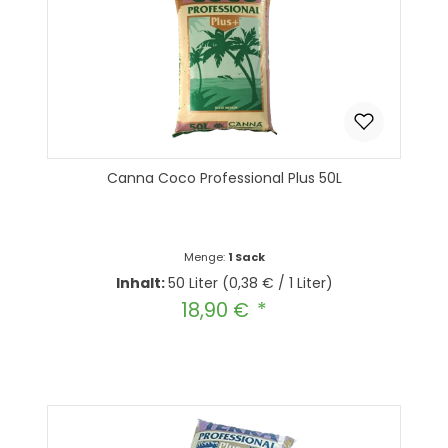
Canna Coco Professional Plus 50L
Menge:
1 Sack
Inhalt:
50 Liter
(0,38 € / 1 Liter)
18,90 €
Regulärer Preis: