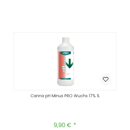
Produkt Anzahl: Gib den gewünscht
In den Warenkorb
Canna pH Minus PRO Wuchs 17% 1L
9,90 €
Regulärer Preis: