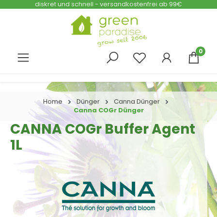
diskret und schnell - versandkostenfrei ab 99€
Zum Hauptinhalt springen
0
Home
Dünger
Canna Dünger
Canna COGr Dünger
CANNA COGr Buffer Agent
1L