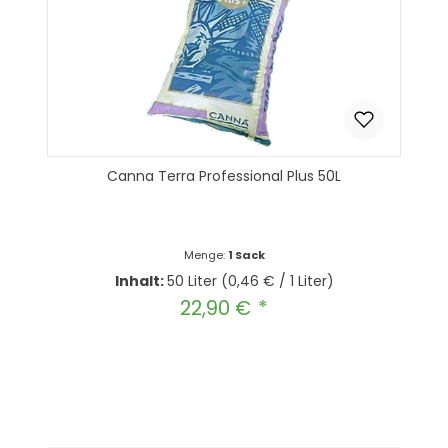
Canna Terra Professional Plus 50L
Menge:
1 Sack
Inhalt:
50 Liter
(0,46 € / 1 Liter)
22,90 €
Regulärer Preis:
Produkt Anzahl: Gib den gewünscht
In den Warenkorb