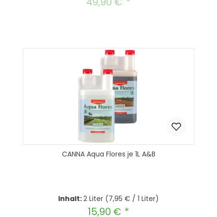
49,90 €
Regulärer Preis:
CANNA Aqua Flores je 1L A&B
Inhalt:
2 Liter
(7,95 € / 1 Liter)
15,90 €
Regulärer Preis: