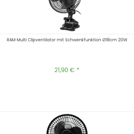
RAM Multi Clipventilator mit Schwenkfunktion Ø18cm 20W
21,90 €
Regulärer Preis:
hten Wert ein oder benutze die Schal
In den Warenkorb