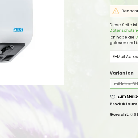
Benachri
Diese Seite i
Datenschutzric
Ich habe die
D
gelesen und b
a
Varianten
mit Inline DI
Zum Merkze
Produktnum
Gewicht:
6.6