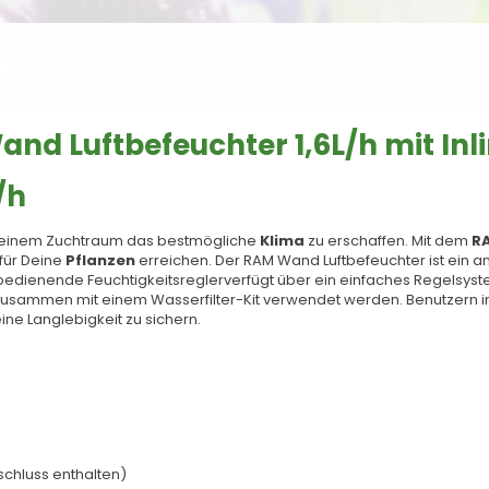
d Luftbefeuchter 1,6L/h mit Inlin
/h
n Deinem Zuchtraum das bestmögliche
Klima
zu erschaffen. Mit dem
R
 für Deine
Pflanzen
erreichen. Der RAM Wand Luftbefeuchter ist ein a
bedienende Feuchtigkeitsreglerverfügt über ein einfaches Regelsyst
h zusammen mit einem Wasserfilter-Kit verwendet werden. Benutzern
ne Langlebigkeit zu sichern.
schluss enthalten)