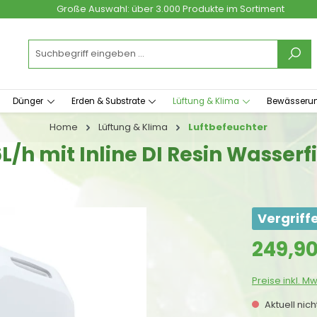
Große Auswahl: über 3.000 Produkte im Sortiment
Dünger
Erden & Substrate
Lüftung & Klima
Bewässeru
Home
Lüftung & Klima
Luftbefeuchter
h mit Inline DI Resin Wasserfi
Vergriff
Regulärer Prei
249,9
Preise inkl. M
Aktuell nic