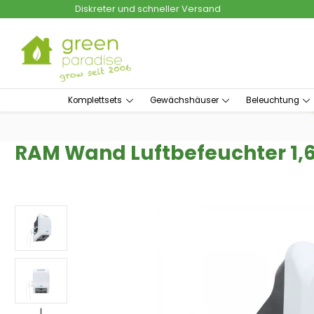
Diskreter und schneller Versand
um Hauptinhalt springen
Zur Suche springen
Komplettsets
Gewächshäuser
Beleuchtung
RAM Wand Luftbefeuchter 1,6L/
Bildergalerie überspringen