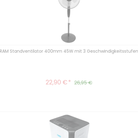
RAM Standventilator 400mm 45W mit 3 Geschwindigkeitsstufe
22,90 €
Verkaufspreis:
Regulärer Preis:
26,95 €