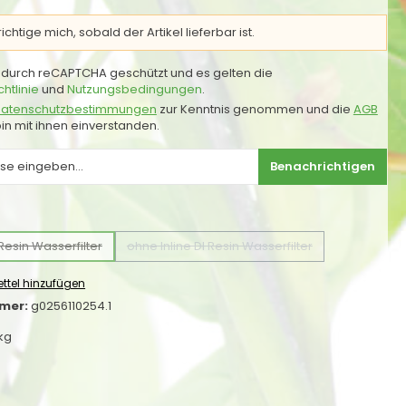
chtige mich, sobald der Artikel lieferbar ist.
st durch reCAPTCHA geschützt und es gelten die
htlinie
und
Nutzungsbedingungen
.
atenschutzbestimmungen
zur Kenntnis genommen und die
AGB
in mit ihnen einverstanden.
Benachrichtigen
uswählen
 Resin Wasserfilter
ohne Inline DI Resin Wasserfilter
(Diese Option ist zurzeit nicht verfügbar.)
(Diese Option ist zurzeit nicht verfü
ttel hinzufügen
mer:
g0256110254.1
 kg