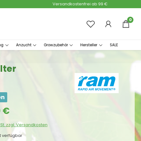
Versandkostenfrei ab 99 €
0
ng
Anzucht
Growzubehör
Hersteller
SALE
lter
en
s:
0 €
wSt. zzgl. Versandkosten
ht verfügbar