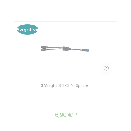
Vergriffen
SANlight STIXX Y-Splitter
16,90 €
Regulärer Preis: