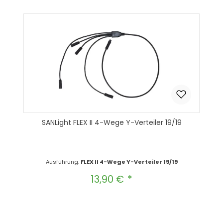
In den Warenkorb
SANLight FLEX II 4-Wege Y-Verteiler 19/19
Ausführung:
FLEX II 4-Wege Y-Verteiler 19/19
13,90 €
Regulärer Preis:
Produkt Anzahl: Gib den gewünscht