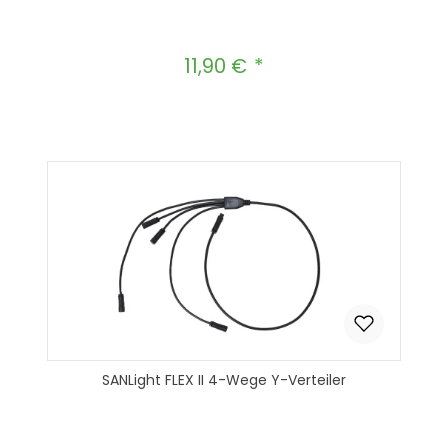
11,90 €
Regulärer Preis:
SANLight FLEX II 4-Wege Y-Verteiler