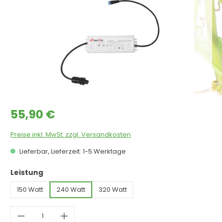
Regulärer Preis:
55,90 €
Preise inkl. MwSt. zzgl. Versandkosten
Lieferbar, Lieferzeit: 1-5 Werktage
auswählen
Leistung
150 Watt
240 Watt
320 Watt
Produkt Anzahl: Gib den gewünschten 