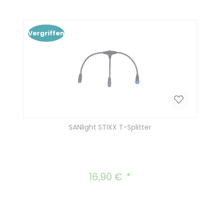
Vergriffen
SANlight STIXX T-Splitter
16,90 €
Regulärer Preis: