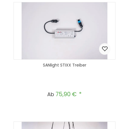
SANlight STIXX Treiber
75,90 €
Regulärer Preis:
Ab