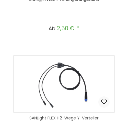
2,50 €
Regulärer Preis:
Ab
SANLight FLEX II 2-Wege Y-Verteiler