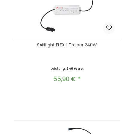
SANLight FLEX II Treiber 240W
Leistung:
240 Watt
55,90 €
Regulärer Preis:
Produkt Anzahl: Gib den gewünscht
In den Warenkorb