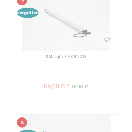
%
Rabatt
Vergriffen
SANLight FLEX II 20W
59,00 €
Verkaufspreis:
Regulärer Preis:
61,90 €
%
Rabatt