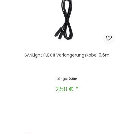
SANLight FLEX II Verlängerungskabel 0,6m
Länge:
0,6m
2,50 €
Regulärer Preis:
Produkt Anzahl: Gib den gewünscht
In den Warenkorb