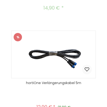
14,90 €
Regulärer Preis:
%
Rabatt
hortiOne Verlängerungskabel 5m
Verkaufspreis: