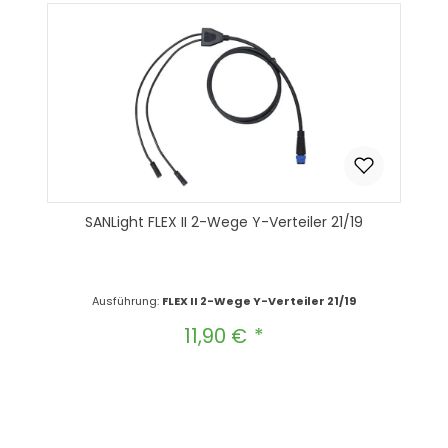
SANLight FLEX II 2-Wege Y-Verteiler 21/19
Ausführung:
FLEX II 2-Wege Y-Verteiler 21/19
11,90 €
Regulärer Preis:
Produkt Anzahl: Gib den gewünscht