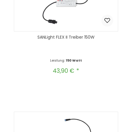
SANLight FLEX II Treiber 150W
Leistung:
150 Watt
43,90 €
Regulärer Preis:
Produkt Anzahl: Gib den gewünscht
In den Warenkorb