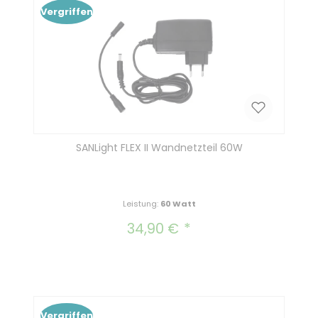
Vergriffen
SANLight FLEX II Wandnetzteil 60W
Leistung:
60 Watt
34,90 €
Regulärer Preis:
Vergriffen