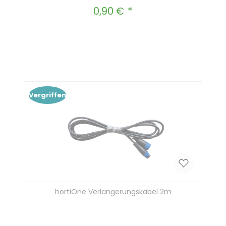
0,90 €
Regulärer Preis:
Produkt Anzahl: Gib den gewünscht
In den Warenkorb
Vergriffen
hortiOne Verlängerungskabel 2m