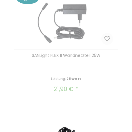
SANLight FLEX II Wandnetzteil 25W
Leistung:
25 Watt
21,90 €
Regulärer Preis: