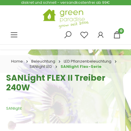
diskret und schnell - versandkostenfrei ab 99€
Zum Hauptinhalt springen
0
Home
Beleuchtung
LED Pflanzenbeleuchtung
SANlight LED
SANlight Flex-Serie
SANLight FLEX II Treiber
240W
SANlight
Bildergalerie überspringen