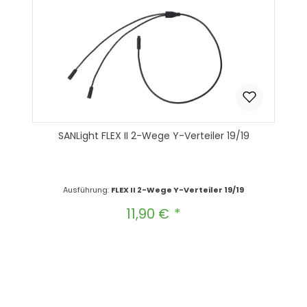
SANLight FLEX II 2-Wege Y-Verteiler 19/19
Ausführung:
FLEX II 2-Wege Y-Verteiler 19/19
11,90 €
Regulärer Preis:
Produkt Anzahl: Gib den gewünscht
In den Warenkorb