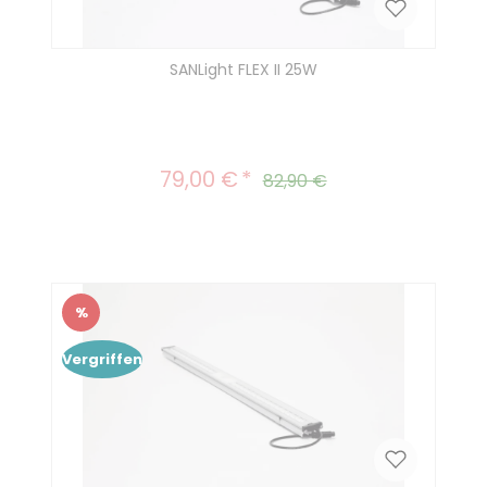
SANLight FLEX II 25W
79,00 €
Verkaufspreis:
Regulärer Preis:
82,90 €
%
Rabatt
Vergriffen