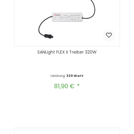
SANLight FLEX II Treiber 320W
Leistung:
320 Watt
81,90 €
Regulärer Preis:
Produkt Anzahl: Gib den gewünscht
In den Warenkorb