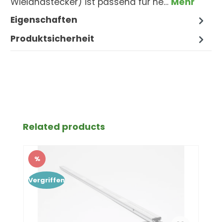
Wielandstecker) ist passend für ne…
Mehr
Eigenschaften
Produktsicherheit
Produktgalerie überspringen
Related products
%
Rabatt
Vergriffen