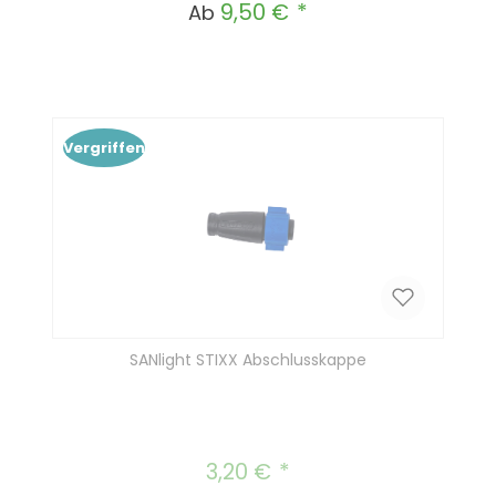
9,50 €
Regulärer Preis:
Ab
Vergriffen
SANlight STIXX Abschlusskappe
3,20 €
Regulärer Preis: