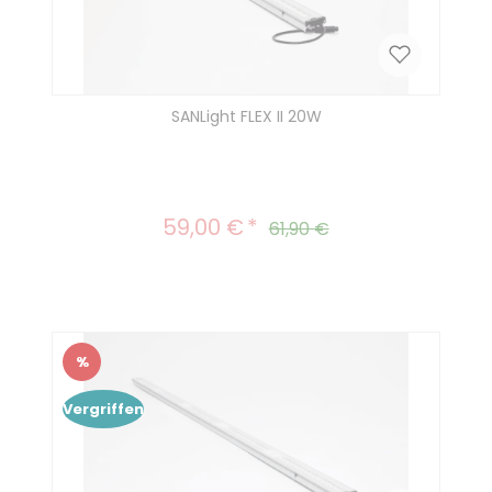
SANLight FLEX II 20W
59,00 €
Verkaufspreis:
Regulärer Preis:
61,90 €
%
Rabatt
Vergriffen