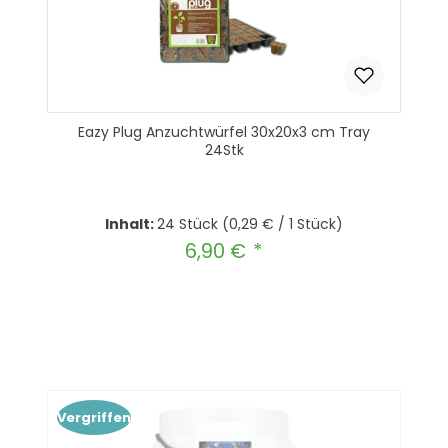
Eazy Plug Anzuchtwürfel 30x20x3 cm Tray
24Stk
Inhalt:
24 Stück
(0,29 € / 1 Stück)
6,90 €
Regulärer Preis:
Produkt Anzahl: Gib den gewünscht
In den Warenkorb
Vergriffen