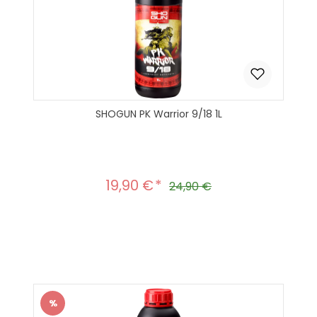
SHOGUN PK Warrior 9/18 1L
19,90 €
Verkaufspreis:
Regulärer Preis:
24,90 €
Produkt Anzahl: Gib den gewünscht
In den Warenkorb
%
Rabatt