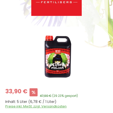
Bildergalerie überspringen
Verkaufspreis:
33,90 €
%
Regulärer Preis:
47,90 €
(29.23% gespart)
Inhalt:
5 Liter
(6,78 € / 1 Liter)
Preise inkl. MwSt. zzgl. Versandkosten