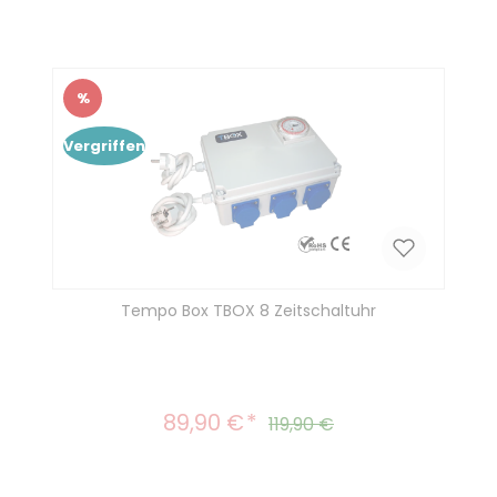
%
Rabatt
Vergriffen
Tempo Box TBOX 8 Zeitschaltuhr
89,90 €
Verkaufspreis:
Regulärer Preis:
119,90 €