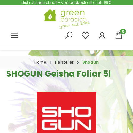
diskret und schnell - versandkostenfrei ab 99€
Zum Hauptinhalt springen
0
Home
Hersteller
Shogun
SHOGUN Geisha Foliar 5l