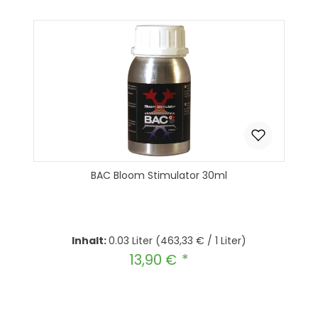
BAC Bloom Stimulator 30ml
Inhalt:
0.03 Liter
(463,33 € / 1 Liter)
13,90 €
Regulärer Preis:
Produkt Anzahl: Gib den gewünscht