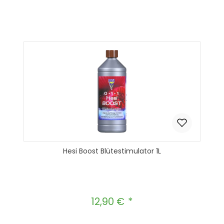
Produkt Anzahl: Gib den gewünscht
In den Warenkorb
Hesi Boost Blütestimulator 1L
12,90 €
Regulärer Preis: