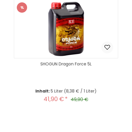
%
Rabatt
SHOGUN Dragon Force 5L
Inhalt:
5 Liter
(8,38 € / 1 Liter)
41,90 €
Verkaufspreis:
Regulärer Preis:
49,90 €
Produkt Anzahl: Gib den gewünscht