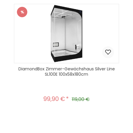
%
Rabatt
DiamondBox Zimmer-Gewächshaus Silver Line
SL100E 100x58x180cm
99,90 €
Verkaufspreis:
Regulärer Preis:
119,00 €
Produkt Anzahl: Gib den gewünscht