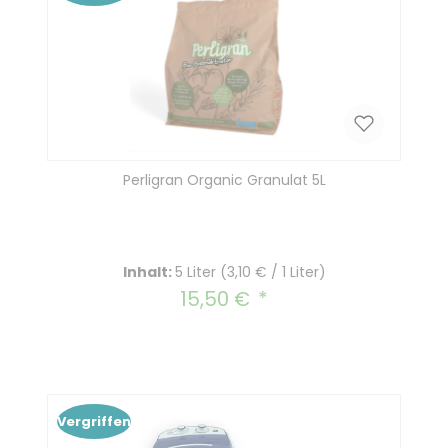
Perligran Organic Granulat 5L
Inhalt:
5 Liter
(3,10 € / 1 Liter)
15,50 €
Regulärer Preis:
Vergriffen