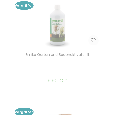
Vergriffen
Emiko Garten und Bodenaktivator 1L
9,90 €
Regulärer Preis:
Vergriffen