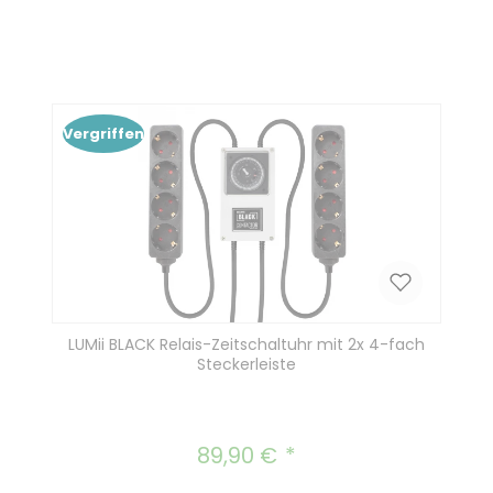
Produkt Anzahl: Gib den gewünscht
In den Warenkorb
Vergriffen
LUMii BLACK Relais-Zeitschaltuhr mit 2x 4-fach
Steckerleiste
89,90 €
Regulärer Preis: