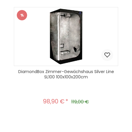
In den Warenkorb
%
Rabatt
DiamondBox Zimmer-Gewächshaus Silver Line
SL100 100x100x200cm
98,90 €
Verkaufspreis:
Regulärer Preis:
119,00 €
Produkt Anzahl: Gib den gewünscht