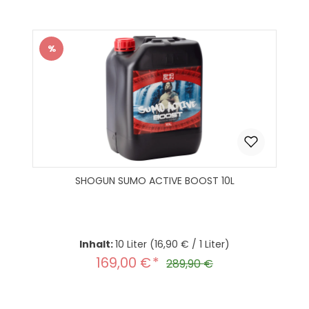
In den Warenkorb
%
Rabatt
SHOGUN SUMO ACTIVE BOOST 10L
Inhalt:
10 Liter
(16,90 € / 1 Liter)
169,00 €
Verkaufspreis:
Regulärer Preis:
289,90 €