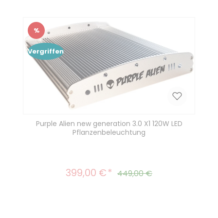
%
Rabatt
Vergriffen
Purple Alien new generation 3.0 X1 120W LED
Pflanzenbeleuchtung
399,00 €
Verkaufspreis:
Regulärer Preis:
449,00 €