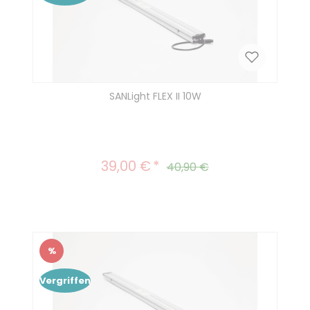
SANLight FLEX II 10W
39,00 €
Verkaufspreis:
Regulärer Preis:
40,90 €
%
Rabatt
Vergriffen