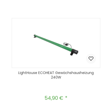
Produkt Anzahl: Gib den gewünscht
In den Warenkorb
LightHouse ECOHEAT Gewächshausheizung
240W
54,90 €
Regulärer Preis: