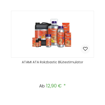
In den Warenkorb
ATAMI ATA Rokzbastic Blütestimulator
12,90 €
Regulärer Preis:
Ab