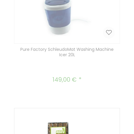
Pure Factory SchleudoMat Washing Machine
Icer 20L
149,00 €
Regulärer Preis: