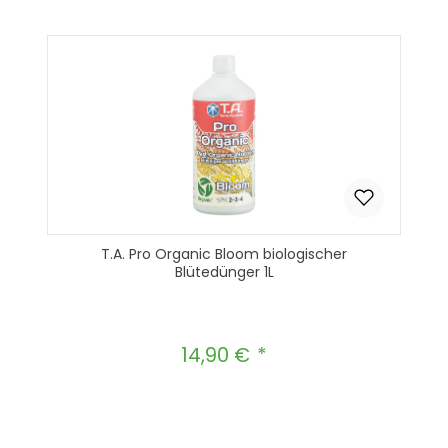
In den Warenkorb
T.A. Pro Organic Bloom biologischer
Blütedünger 1L
14,90 €
Regulärer Preis:
Produkt Anzahl: Gib den gewünscht