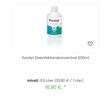
Purolyt Desinfektionskonzentrat 500ml
Inhalt:
0.5 Liter
(33,80 € / 1 Liter)
16,90 €
Regulärer Preis:
Produkt Anzahl: Gib den gewünscht