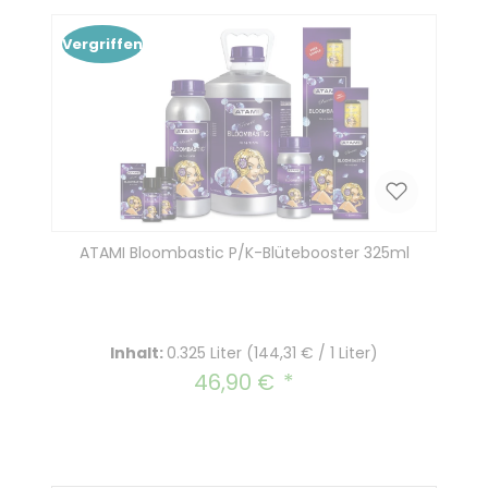
Vergriffen
ATAMI Bloombastic P/K-Blütebooster 325ml
Inhalt:
0.325 Liter
(144,31 € / 1 Liter)
46,90 €
Regulärer Preis: