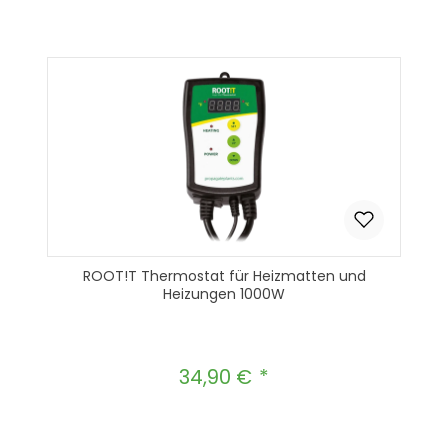
In den Warenkorb
ROOT!T Thermostat für Heizmatten und
Heizungen 1000W
34,90 €
Regulärer Preis: