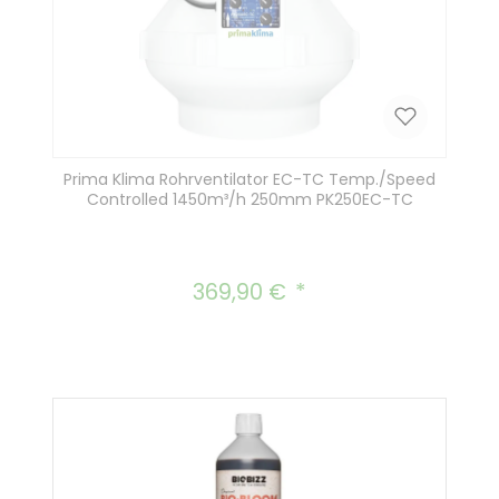
Prima Klima Rohrventilator EC-TC Temp./Speed
Controlled 1450m³/h 250mm PK250EC-TC
369,90 €
Regulärer Preis: