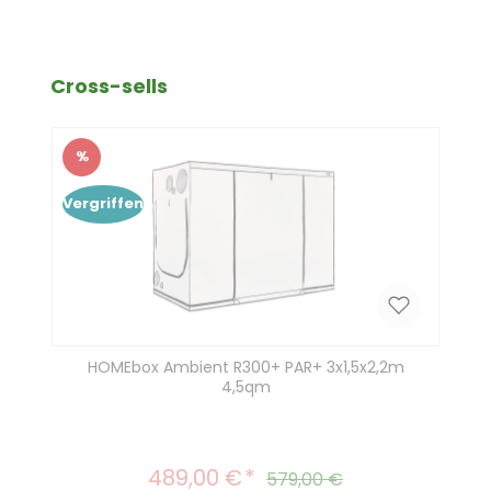
Produktgalerie überspringen
Cross-sells
%
Rabatt
Vergriffen
HOMEbox Ambient R300+ PAR+ 3x1,5x2,2m
4,5qm
489,00 €
Verkaufspreis:
Regulärer Preis:
579,00 €