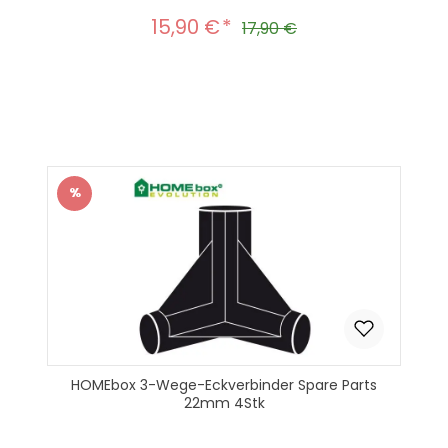
15,90 €
Verkaufspreis:
Regulärer Preis:
17,90 €
Produkt Anzahl: Gib den gewünscht
In den Warenkorb
%
Rabatt
HOMEbox 3-Wege-Eckverbinder Spare Parts
22mm 4Stk