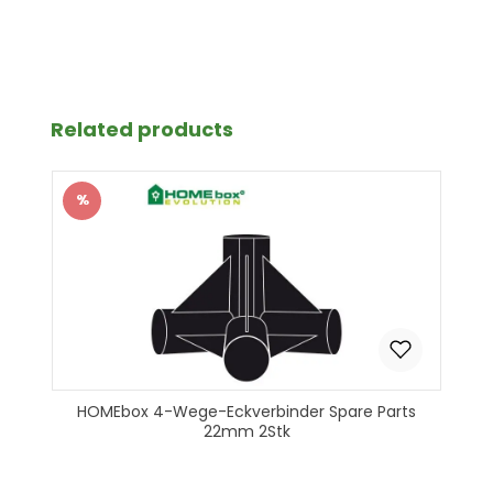
Produkt Anzahl: Gib den gewünscht
In den Warenkorb
Produktgalerie überspringen
Related products
%
Rabatt
HOMEbox 4-Wege-Eckverbinder Spare Parts
22mm 2Stk