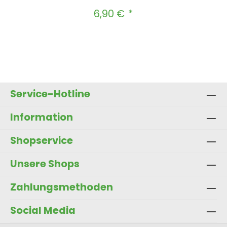
6,90 €
Regulärer Preis:
Produkt Anzahl: Gib den gewünscht
In den Warenkorb
Service-Hotline
Information
Shopservice
Unsere Shops
Zahlungsmethoden
Social Media