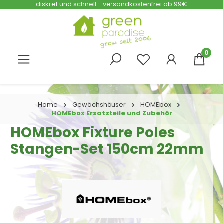
diskret und schnell - versandkostenfrei ab 99€
Zum Hauptinhalt springen
0
Home
Gewächshäuser
HOMEbox
HOMEbox Ersatzteile und Zubehör
HOMEbox Fixture Poles
Stangen-Set 150cm 22mm