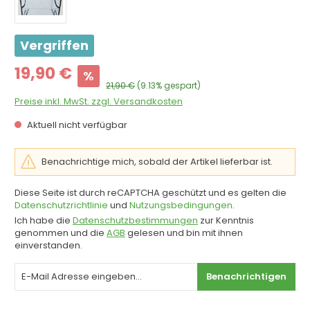
Vergriffen
Verkaufspreis:
19,90 €
%
Regulärer Preis:
21,90 €
(9.13% gespart)
Preise inkl. MwSt. zzgl. Versandkosten
Aktuell nicht verfügbar
Benachrichtige mich, sobald der Artikel lieferbar ist.
Diese Seite ist durch reCAPTCHA geschützt und es gelten die
Datenschutzrichtlinie
und
Nutzungsbedingungen
.
Ich habe die
Datenschutzbestimmungen
zur Kenntnis
genommen und die
AGB
gelesen und bin mit ihnen
einverstanden.
Benachrichtigen