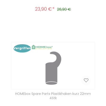
23,90 €
Verkaufspreis:
Regulärer Preis:
26,90 €
Produkt Anzahl: Gib den gewünscht
In den Warenkorb
Vergriffen
HOMEbox Spare Parts Plastikhaken kurz 22mm
4Stk