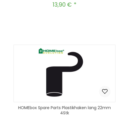
13,90 €
Regulärer Preis:
Produkt Anzahl: Gib den gewünscht
In den Warenkorb
HOMEbox Spare Parts Plastikhaken lang 22mm
4Stk