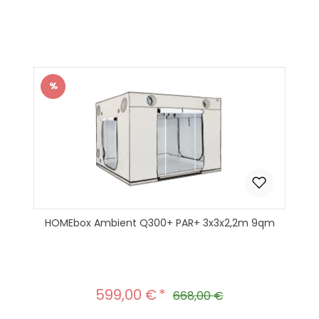
Produkt Anzahl: Gib den gewünscht
In den Warenkorb
%
Rabatt
HOMEbox Ambient Q300+ PAR+ 3x3x2,2m 9qm
599,00 €
Verkaufspreis:
Regulärer Preis:
668,00 €