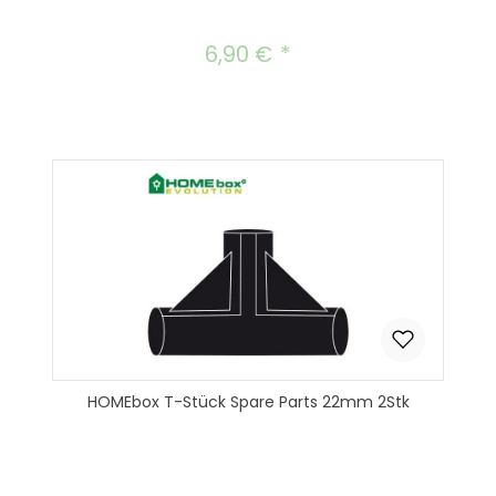
6,90 €
Regulärer Preis:
HOMEbox T-Stück Spare Parts 22mm 2Stk