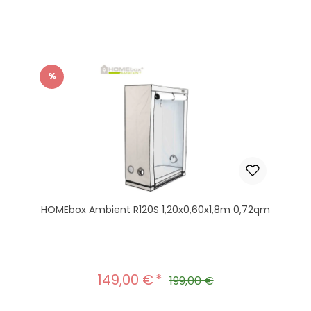
%
Rabatt
HOMEbox Ambient R120S 1,20x0,60x1,8m 0,72qm
149,00 €
Verkaufspreis:
Regulärer Preis:
199,00 €