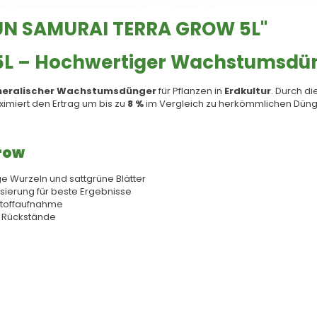
UN SAMURAI TERRA GROW 5L"
L – Hochwertiger Wachstumsdüng
neralischer Wachstumsdünger
für Pflanzen in
Erdkultur
. Durch di
imiert den Ertrag um bis zu
8 %
im Vergleich zu herkömmlichen Dünge
row
ge Wurzeln und sattgrüne Blätter
ierung für beste Ergebnisse
rstoffaufnahme
 Rückstände