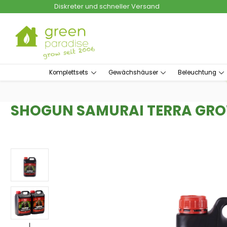
Diskreter und schneller Versand
um Hauptinhalt springen
Zur Suche springen
Komplettsets
Gewächshäuser
Beleuchtung
SHOGUN SAMURAI TERRA GRO
Bildergalerie überspringen