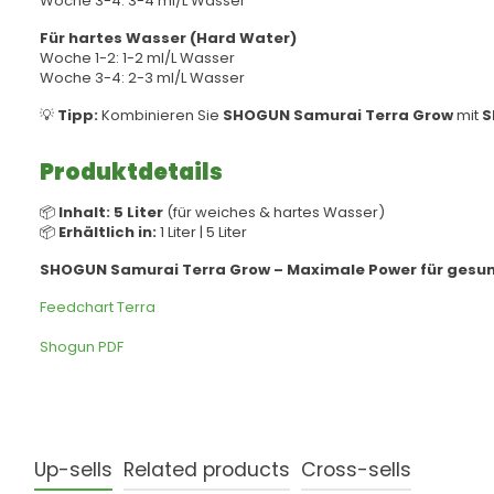
Woche 3-4: 3-4 ml/L Wasser
Für hartes Wasser (Hard Water)
Woche 1-2: 1-2 ml/L Wasser
Woche 3-4: 2-3 ml/L Wasser
💡
Tipp:
Kombinieren Sie
SHOGUN Samurai Terra Grow
mit
S
Produktdetails
📦
Inhalt:
5 Liter
(für weiches & hartes Wasser)
📦
Erhältlich in:
1 Liter | 5 Liter
SHOGUN Samurai Terra Grow – Maximale Power für ges
Feedchart Terra
Shogun PDF
Up-sells
Related products
Cross-sells