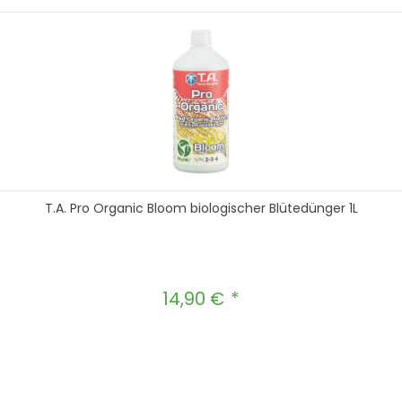
T.A. Pro Organic Bloom biologischer Blütedünger 1L
14,90 €
Regulärer Preis:
hten Wert ein oder benutze die Schal