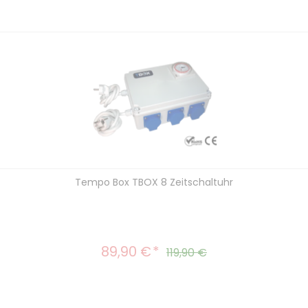
Tempo Box TBOX 8 Zeitschaltuhr
89,90 €
Verkaufspreis:
Regulärer Preis:
119,90 €