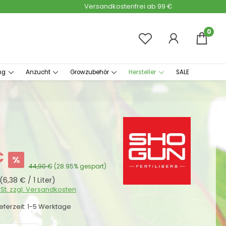
Versandkostenfrei ab 99 €
0
ng
Anzucht
Growzubehör
Hersteller
SALE
:
€
%
Regulärer Preis:
44,90 €
(28.95% gespart)
(6,38 € / 1 Liter)
wSt. zzgl. Versandkosten
ieferzeit: 1-5 Werktage