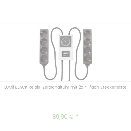
hten Wert ein oder benutze die Schal
In den Warenkorb
LUMii BLACK Relais-Zeitschaltuhr mit 2x 4-fach Steckerleiste
89,90 €
Regulärer Preis: