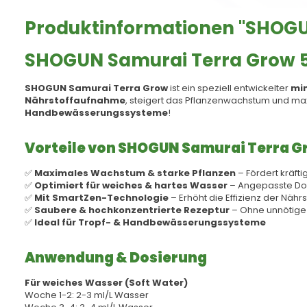
Produktinformationen "SHOG
SHOGUN Samurai Terra Grow 5
SHOGUN Samurai Terra Grow
ist ein speziell entwickelter
mi
Nährstoffaufnahme
, steigert das Pflanzenwachstum und max
Handbewässerungssysteme
!
Vorteile von SHOGUN Samurai Terra G
✅
Maximales Wachstum & starke Pflanzen
– Fördert kräfti
✅
Optimiert für weiches & hartes Wasser
– Angepasste Dos
✅
Mit SmartZen-Technologie
– Erhöht die Effizienz der Näh
✅
Saubere & hochkonzentrierte Rezeptur
– Ohne unnötige
✅
Ideal für Tropf- & Handbewässerungssysteme
Anwendung & Dosierung
Für weiches Wasser (Soft Water)
Woche 1-2: 2-3 ml/L Wasser