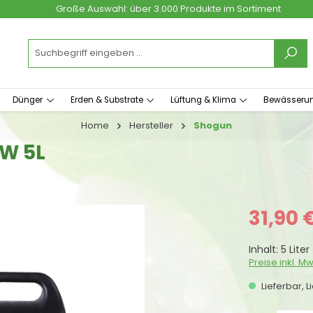
Große Auswahl: über 3.000 Produkte im Sortiment
Dünger
Erden & Substrate
Lüftung & Klima
Bewässeru
Home
Hersteller
Shogun
W 5L
Verkaufspreis
31,90 
Inhalt:
5 Liter
Preise inkl. M
Lieferbar, L