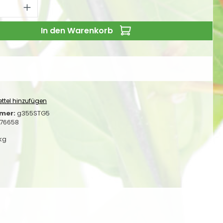
 Anzahl: Gib den gewünschten Wert ei
In den Warenkorb
ttel hinzufügen
mer:
g355STG5
76658
 kg