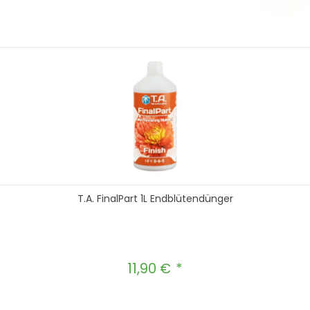
T.A. FinalPart 1L Endblütendünger
11,90 €
Regulärer Preis: