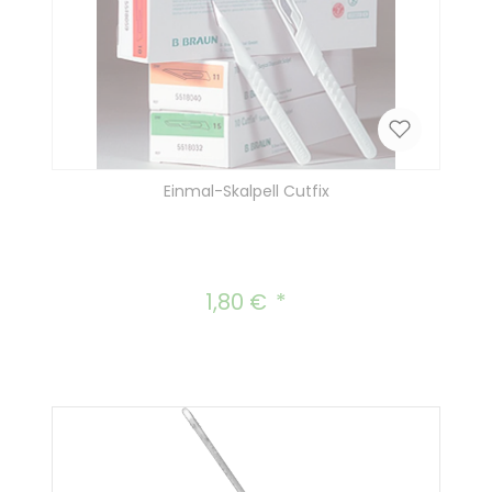
Einmal-Skalpell Cutfix
1,80 €
Regulärer Preis: