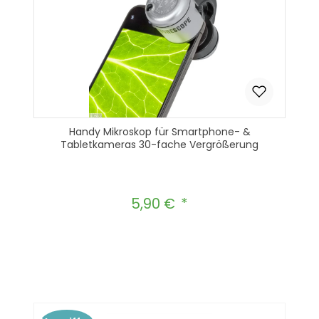
Handy Mikroskop für Smartphone- &
Tabletkameras 30-fache Vergrößerung
5,90 €
Regulärer Preis:
Produkt Anzahl: Gib den gewünscht
In den Warenkorb