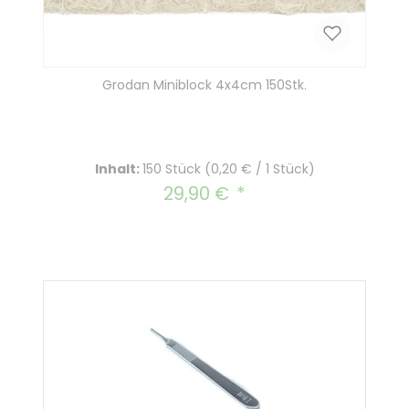
Grodan Miniblock 4x4cm 150Stk.
Inhalt:
150 Stück
(0,20 € / 1 Stück)
29,90 €
Regulärer Preis: