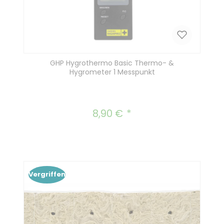
GHP Hygrothermo Basic Thermo- &
Hygrometer 1 Messpunkt
8,90 €
Regulärer Preis:
Vergriffen