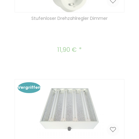
Stufenloser Drehzahlregler Dimmer
11,90 €
Regulärer Preis:
Vergriffen