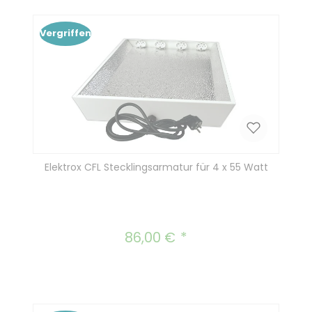
In den Warenkorb
Vergriffen
Elektrox CFL Stecklingsarmatur für 4 x 55 Watt
86,00 €
Regulärer Preis: