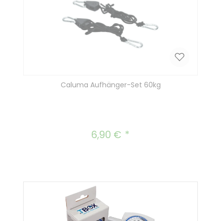
Caluma Aufhänger-Set 60kg
6,90 €
Regulärer Preis: