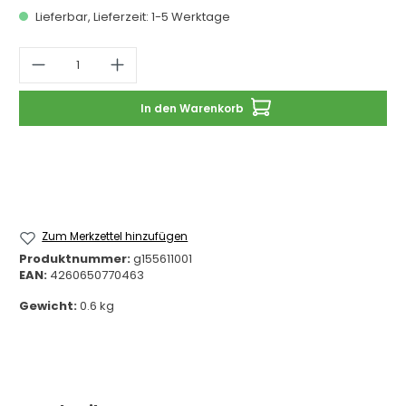
Lieferbar, Lieferzeit: 1-5 Werktage
Produkt Anzahl: Gib den gewünschten 
In den Warenkorb
Zum Merkzettel hinzufügen
Produktnummer:
g155611001
EAN:
4260650770463
Gewicht:
0.6 kg