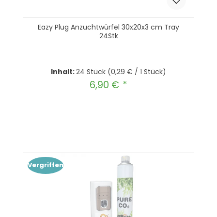
Eazy Plug Anzuchtwürfel 30x20x3 cm Tray
24Stk
Inhalt:
24 Stück
(0,29 € / 1 Stück)
6,90 €
Regulärer Preis:
Produkt Anzahl: Gib den gewünscht
In den Warenkorb
Vergriffen