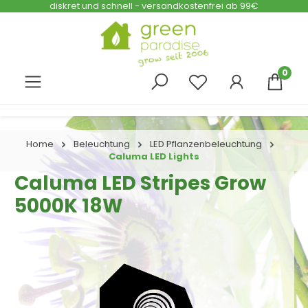
diskret und schnell - versandkostenfrei ab 99€
Zum Hauptinhalt springen
0
Home
Beleuchtung
LED Pflanzenbeleuchtung
Caluma LED Lights
Caluma LED Stripes Grow
5000K 18W