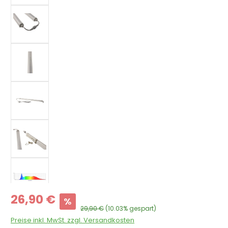
Verkaufspreis:
26,90 €
%
Regulärer Preis:
29,90 €
(10.03% gespart)
Preise inkl. MwSt. zzgl. Versandkosten