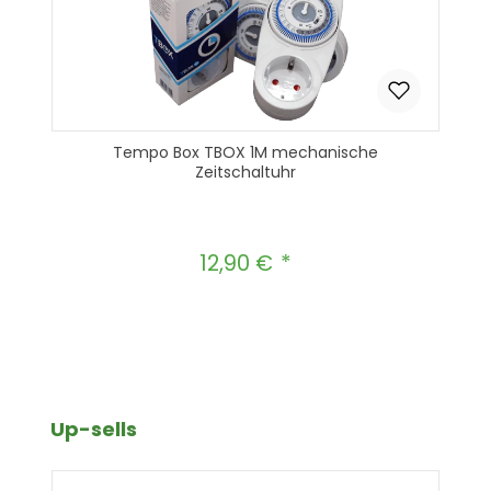
Tempo Box TBOX 1M mechanische
Zeitschaltuhr
12,90 €
Regulärer Preis:
Produkt Anzahl: Gib den gewünscht
In den Warenkorb
Produktgalerie überspringen
Up-sells