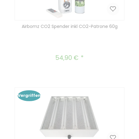
Airbomz CO2 Spender inkl CO2-Patrone 60g
54,90 €
Regulärer Preis:
Vergriffen