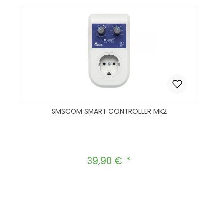
SMSCOM SMART CONTROLLER MK2
39,90 €
Regulärer Preis:
Produkt Anzahl: Gib den gewünscht