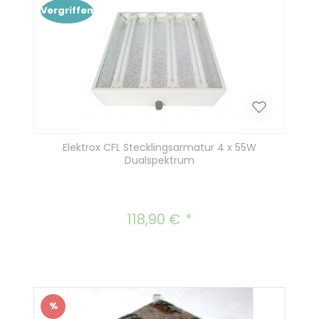
Vergriffen
Elektrox CFL Stecklingsarmatur 4 x 55W
Dualspektrum
118,90 €
Regulärer Preis:
%
Rabatt