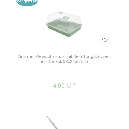
Vergriffen
Zimmer-Gewächshaus mit Belüftungsklappen
im Deckel, 38x24x17cm
4,90 €
Regulärer Preis: