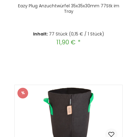
Eazy Plug Anzuchtwürfel 35x35x30mm 77Stk im
Tray
Inhalt:
77 Stück
(0,15 € / 1 Stück)
11,90 €
Regulärer Preis:
Produkt Anzahl: Gib den gewünscht
In den Warenkorb
%
Rabatt