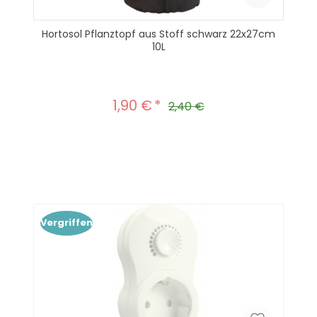
Hortosol Pflanztopf aus Stoff schwarz 22x27cm
10L
1,90 €
Verkaufspreis:
Regulärer Preis:
2,40 €
Produkt Anzahl: Gib den gewünscht
In den Warenkorb
Vergriffen