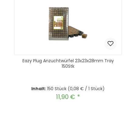
Eazy Plug Anzuchtwürfel 23x23x28mm Tray
150Stk
Inhalt:
150 Stück
(0,08 € / 1 Stück)
11,90 €
Regulärer Preis:
Produkt Anzahl: Gib den gewünscht
In den Warenkorb